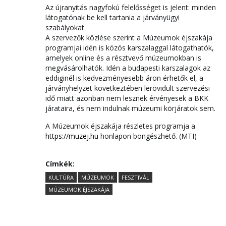
Az újranyitás nagyfokú felelősséget is jelent: minden
látogatónak be kell tartania a járványügyi
szabályokat.
A szervezők közlése szerint a Múzeumok éjszakája
programjai idén is közös karszalaggal látogathatók,
amelyek online és a résztvevő múzeumokban is
megvásárolhatók. Idén a budapesti karszalagok az
eddiginél is kedvezményesebb áron érhetők el, a
járványhelyzet következtében lerövidült szervezési
idő miatt azonban nem lesznek érvényesek a BKK
járataira, és nem indulnak múzeumi körjáratok sem.
A Múzeumok éjszakája részletes programja a
https://muzej.hu
honlapon böngészhető. (MTI)
Címkék:
KULTÚRA
MÚZEUMOK
FESZTIVÁL
MÚZEUMOK ÉJSZAKÁJA