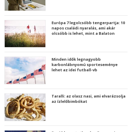
Európa 7 legolcsóbb tengerpartja: 10
napos családi nyaralás, ami akár
olcsóbb is lehet, mint a Balaton
Minden idők legnagyobb
karbonlábnyomú sporteseménye
lehet az idei futball-vb
Taralli: az olasz nasi, ami elvarázsolja
az ízlelőbimbókat