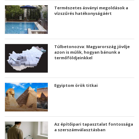
Természetes ásványi megoldások a
vízszűrés hatékonyságáért
Túlbetonozva: Magyarország jövője
azon is múlik, hogyan bánunk a
termőföldjeinkkel
Egyiptom örök titkai
Az építőipari tapasztalat fontossága
a szerszámválasztásban