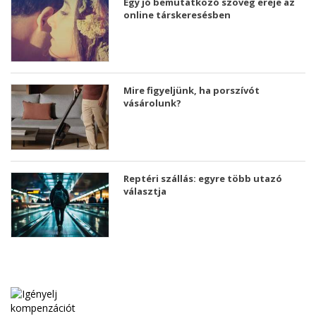
Egy jó bemutatkozó szöveg ereje az
online társkeresésben
Mire figyeljünk, ha porszívót
vásárolunk?
Reptéri szállás: egyre több utazó
választja