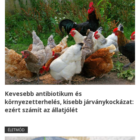
Kevesebb antibiotikum és
környezetterhelés, kisebb járványkockázat:
ezért számít az állatjólét
ÉLETMÓD