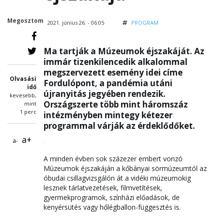
Megosztom
2021. június 26. - 06:05
PROGRAM
Ma tartják a Múzeumok éjszakáját. Az
immár tizenkilencedik alkalommal
megszervezett esemény idei címe
Olvasási
Fordulópont, a pandémia utáni
idő
újranyitás jegyében rendezik.
kevesebb,
Országszerte több mint háromszáz
mint
1 perc
intézményben mintegy kétezer
programmal várják az érdeklődőket.
a+
a-
A minden évben sok százezer embert vonzó
Múzeumok éjszakáján a kőbányai sörmúzeumtól az
óbudai csillagvizsgálón át a vidéki múzeumokig
lesznek tárlatvezetések, filmvetítések,
gyermekprogramok, színházi előadások, de
kenyérsütés vagy hőlégballon-függesztés is.