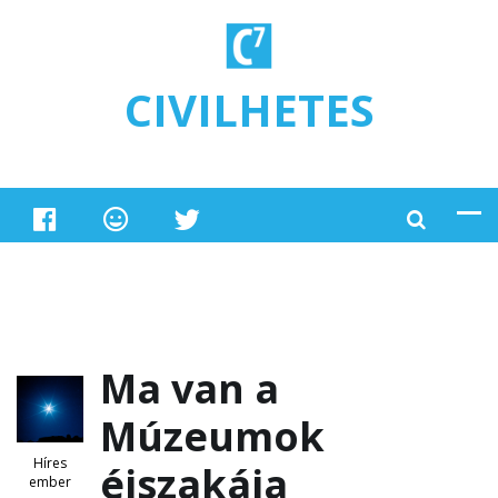
Ugrás a tartalomra
CIVILHETES
Ma van a
Múzeumok
Híres
éjszakája
ember