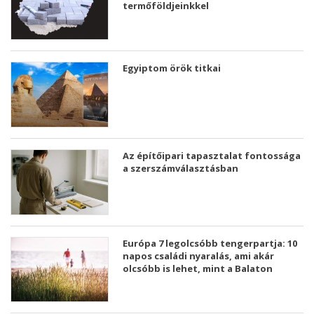
termőföldjeinkkel
Egyiptom örök titkai
Az építőipari tapasztalat fontossága
a szerszámválasztásban
Európa 7 legolcsóbb tengerpartja: 10
napos családi nyaralás, ami akár
olcsóbb is lehet, mint a Balaton