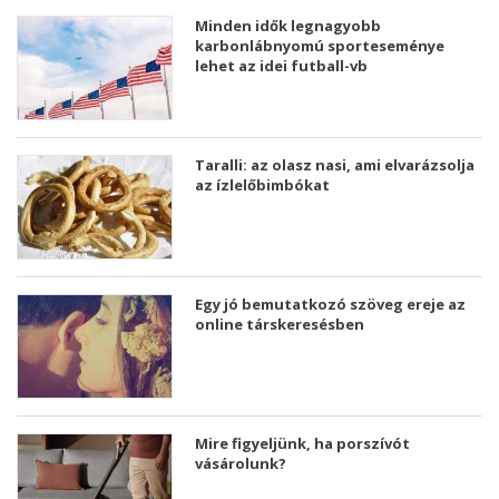
Minden idők legnagyobb
karbonlábnyomú sporteseménye
lehet az idei futball-vb
Taralli: az olasz nasi, ami elvarázsolja
az ízlelőbimbókat
Egy jó bemutatkozó szöveg ereje az
online társkeresésben
Mire figyeljünk, ha porszívót
vásárolunk?