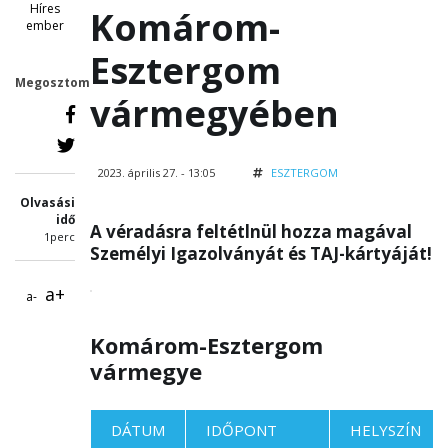
Híres
Komárom-
ember
Esztergom
Megosztom
vármegyében
2023. április 27. - 13:05
ESZTERGOM
Olvasási
idő
A véradásra feltétlnül hozza magával
1perc
Személyi Igazolványát és TAJ-kártyáját!
a+
a-
Komárom-Esztergom
vármegye
DÁTUM
IDŐPONT
HELYSZÍN