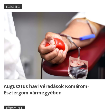
EGÉSZSÉG
Augusztus havi véradások Komárom-
Esztergom vármegyében
KÖRNYEZET