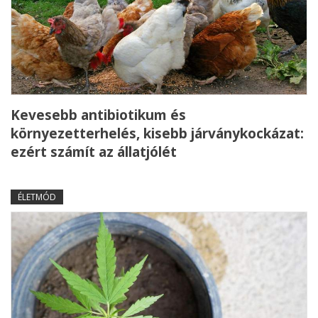
Kevesebb antibiotikum és
környezetterhelés, kisebb járványkockázat:
ezért számít az állatjólét
ÉLETMÓD