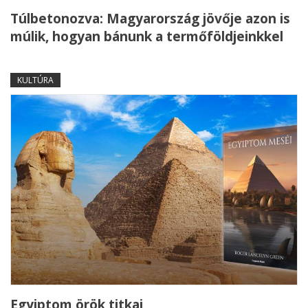
Túlbetonozva: Magyarország jövője azon is
múlik, hogyan bánunk a termőföldjeinkkel
KULTÚRA
Egyiptom örök titkai