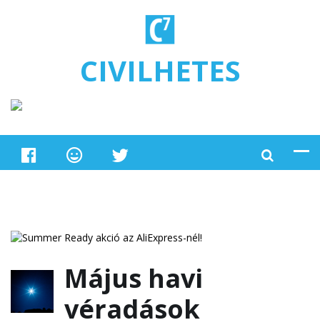
Ugrás a tartalomra
CIVILHETES
Május havi
véradások