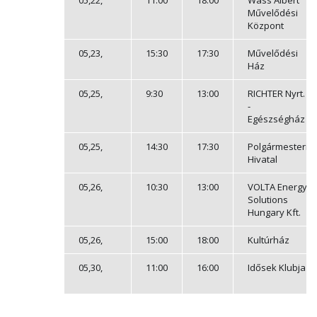
05,22,
11:00
18:00
Wass Albert
Művelődési
Központ
05,23,
15:30
17:30
Művelődési
Ház
05,25,
9:30
13:00
RICHTER Nyrt.
-
Egészségház
05,25,
14:30
17:30
Polgármesteri
Hivatal
05,26,
10:30
13:00
VOLTA Energy
Solutions
Hungary Kft.
05,26,
15:00
18:00
Kultúrház
05,30,
11:00
16:00
Idősek Klubja