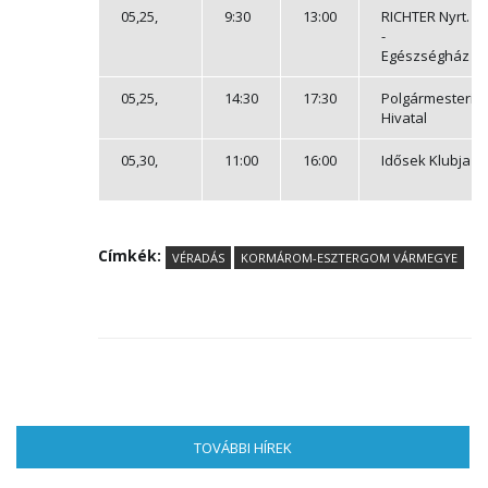
05,25,
9:30
13:00
RICHTER Nyrt.
-
Egészségház
05,25,
14:30
17:30
Polgármesteri
Hivatal
05,30,
11:00
16:00
Idősek Klubja
Címkék:
VÉRADÁS
KORMÁROM-ESZTERGOM VÁRMEGYE
TOVÁBBI HÍREK
(AKTÍV FÜL)