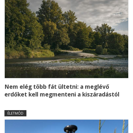
Nem elég több fát ültetni: a meglévő
erdőket kell megmenteni a kiszáradástól
ÉLETMÓD