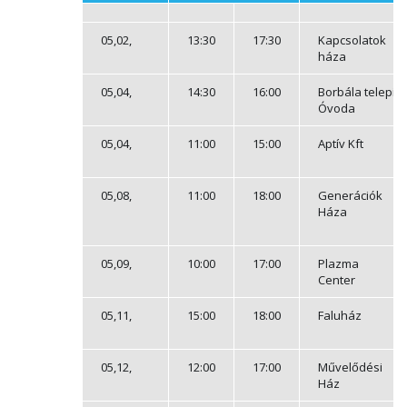
05,02,
13:30
17:30
Kapcsolatok
háza
05,04,
14:30
16:00
Borbála telepi
Óvoda
05,04,
11:00
15:00
Aptív Kft
05,08,
11:00
18:00
Generációk
Háza
05,09,
10:00
17:00
Plazma
Center
05,11,
15:00
18:00
Faluház
05,12,
12:00
17:00
Művelődési
Ház