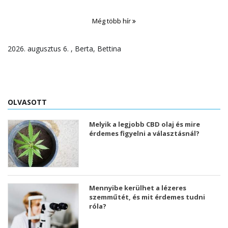
Még több hír
2026. augusztus 6. , Berta, Bettina
OLVASOTT
Melyik a legjobb CBD olaj és mire
érdemes figyelni a választásnál?
Mennyibe kerülhet a lézeres
szemműtét, és mit érdemes tudni
róla?