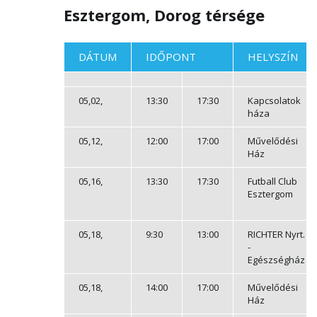
Esztergom, Dorog térsége
DÁTUM
IDŐPONT
HELYSZÍN
05,02,
13:30
17:30
Kapcsolatok
háza
05,12,
12:00
17:00
Művelődési
Ház
05,16,
13:30
17:30
Futball Club
Esztergom
05,18,
9:30
13:00
RICHTER Nyrt.
-
Egészségház
05,18,
14:00
17:00
Művelődési
Ház