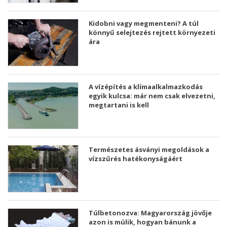
Kidobni vagy megmenteni? A túl
könnyű selejtezés rejtett környezeti
ára
A vízépítés a klímaalkalmazkodás
egyik kulcsa: már nem csak elvezetni,
megtartani is kell
Természetes ásványi megoldások a
vízszűrés hatékonyságáért
Túlbetonozva: Magyarország jövője
azon is múlik, hogyan bánunk a