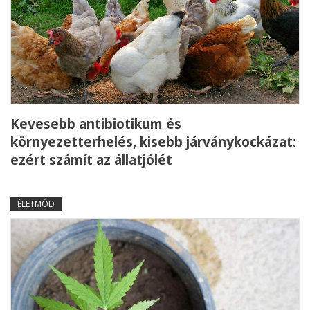
Kevesebb antibiotikum és
környezetterhelés, kisebb járványkockázat:
ezért számít az állatjólét
ÉLETMÓD