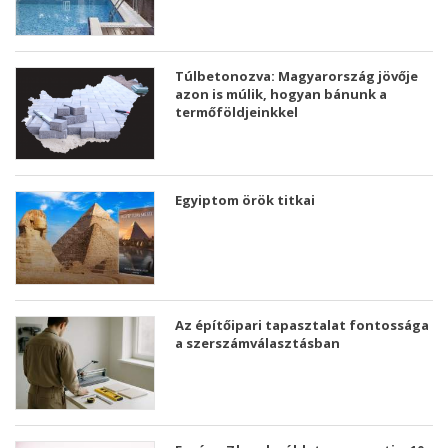
Túlbetonozva: Magyarország jövője
azon is múlik, hogyan bánunk a
termőföldjeinkkel
Egyiptom örök titkai
Az építőipari tapasztalat fontossága
a szerszámválasztásban