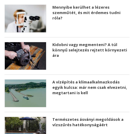
Mennyibe kerülhet a lézeres
szemműtét, és mit érdemes tudni
róla?
Kidobni vagy megmenteni? A túl
könnyű selejtezés rejtett környezeti
ára
A vízépítés a klímaalkalmazkodás
egyik kulcsa: már nem csak elvezetni,
megtartani is kell
Természetes ásványi megoldások a
vízszűrés hatékonyságáért