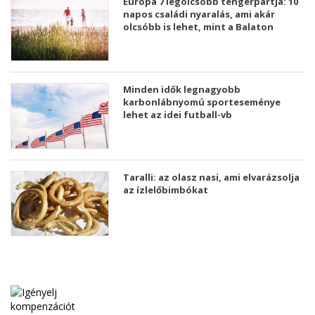
Európa 7 legolcsóbb tengerpartja: 10
napos családi nyaralás, ami akár
olcsóbb is lehet, mint a Balaton
Minden idők legnagyobb
karbonlábnyomú sporteseménye
lehet az idei futball-vb
Taralli: az olasz nasi, ami elvarázsolja
az ízlelőbimbókat