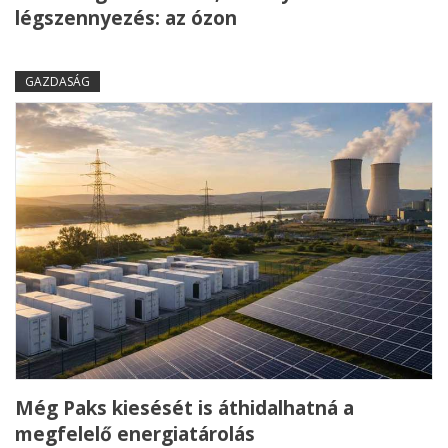
légszennyezés: az ózon
GAZDASÁG
Még Paks kiesését is áthidalhatná a
megfelelő energiatárolás