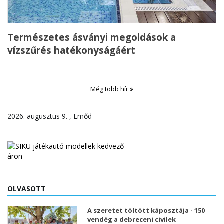
Természetes ásványi megoldások a
vízszűrés hatékonyságáért
Még több hír
2026. augusztus 9. , Emőd
OLVASOTT
A szeretet töltött káposztája - 150
vendég a debreceni civilek