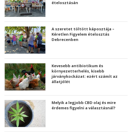
ételosztásán
A szeretet töltött káposztája –
Kéretlen Figyelem ételosztás
Debrecenben
Kevesebb antibiotikum és
környezetterhelés, kisebb
járványkockázat: ezért számít az
állatjólét
Melyik a legjobb CBD olaj és mire
érdemes figyelni a választásnál?