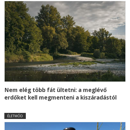
Nem elég több fát ültetni: a meglévő
erdőket kell megmenteni a kiszáradástól
ÉLETMÓD