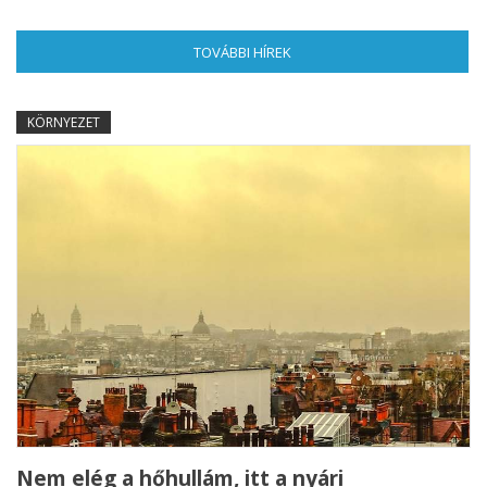
TOVÁBBI HÍREK
(AKTÍV FÜL)
KÖRNYEZET
Nem elég a hőhullám, itt a nyári