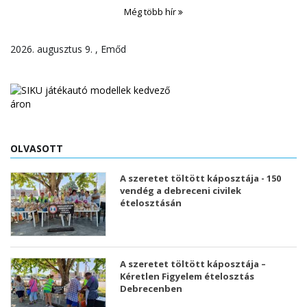
Még több hír
2026. augusztus 9. , Emőd
OLVASOTT
A szeretet töltött káposztája - 150
vendég a debreceni civilek
ételosztásán
A szeretet töltött káposztája –
Kéretlen Figyelem ételosztás
Debrecenben