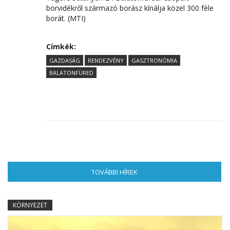
borvidékről származó borász kínálja közel 300 féle
borát. (MTI)
Címkék:
GAZDASÁG
RENDEZVÉNY
GASZTRONÓMIA
BALATONFÜRED
TOVÁBBI HÍREK
(AKTÍV FÜL)
KÖRNYEZET