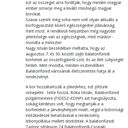
ezt az összeget arra fordítják, hogy minden magyar
ember ismerje meg a kiváló minőségű magyar
borokat.
Szavai szerint még soha nem volt olyan aktuális a
borfogyasztást kísérő egészségedre! jókívánság,
mint most. A rendkívüli helyzetben még nagyobb
jelentősége van az egészségnek, mint máskor -
mondta a miniszter.
Nagy István beszédében méltatta, hogy az
augusztus 7. és 30. között zajló balatonfüredi
borhetek az összefogásról szól, és az élet szépségét
hirdeti. Mint mondta, minden esztendőben
Balatonfüred városának életszeretete hatja át a
rendezvényt.
A bor hozzátartozik a jókedvhez, ezt jöttünk
ünnepelni - tette hozzá. Bóka István, Balatonfüred
polgármestere (FIDESZ-KDNP) azt hangsúlyozta,
sokáig kérdéses volt, hogy megtartják-e a
borheteket a járványhelyzet miatt, végül a biztonsági
intézkedések betartásával a rendezvény
lebonyolítása mellett döntöttek. A balatonfüredi
Tagore sétányon 24 Balatonfüredi-Csopaki