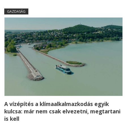
GAZDASÁG
A vízépítés a klímaalkalmazkodás egyik
kulcsa: már nem csak elvezetni, megtartani
is kell