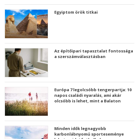
Egyiptom örök titkai
Az építőipari tapasztalat fontossága
a szerszámválasztásban
Európa 7 legolcsóbb tengerpartja: 10
napos családi nyaralás, ami akár
olcsóbb is lehet, mint a Balaton
Minden idők legnagyobb
karbonlábnyomú sporteseménye