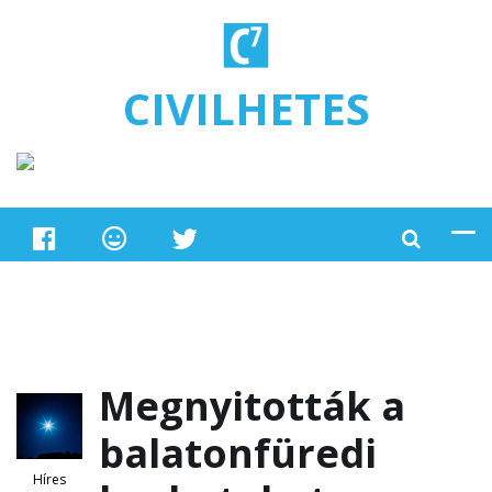
Ugrás a tartalomra
CIVILHETES
Megnyitották a
balatonfüredi
Híres