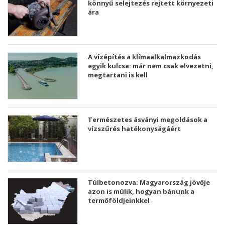
könnyű selejtezés rejtett környezeti
ára
A vízépítés a klímaalkalmazkodás
egyik kulcsa: már nem csak elvezetni,
megtartani is kell
Természetes ásványi megoldások a
vízszűrés hatékonyságáért
Túlbetonozva: Magyarország jövője
azon is múlik, hogyan bánunk a
termőföldjeinkkel