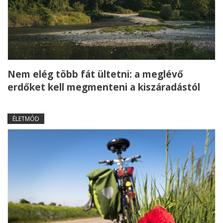
Nem elég több fát ültetni: a meglévő
erdőket kell megmenteni a kiszáradástól
ÉLETMÓD