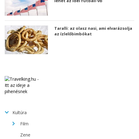
lehet az idei futball-vb
Taralli: az olasz nasi, ami elvarázsolja
az ízlelőbimbókat
Kultúra
Film
Zene