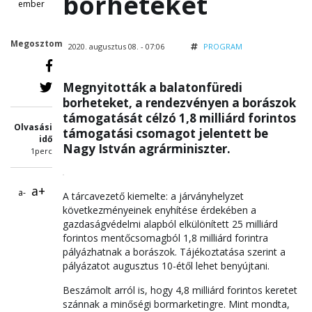
borheteket
ember
Megosztom
2020. augusztus 08. - 07:06
PROGRAM
Megnyitották a balatonfüredi
borheteket, a rendezvényen a borászok
támogatását célzó 1,8 milliárd forintos
Olvasási
támogatási csomagot jelentett be
idő
Nagy István agrárminiszter.
1perc
a+
a-
A tárcavezető kiemelte: a járványhelyzet
következményeinek enyhítése érdekében a
gazdaságvédelmi alapból elkülönített 25 milliárd
forintos mentőcsomagból 1,8 milliárd forintra
pályázhatnak a borászok. Tájékoztatása szerint a
pályázatot augusztus 10-étől lehet benyújtani.
Beszámolt arról is, hogy 4,8 milliárd forintos keretet
szánnak a minőségi bormarketingre. Mint mondta,