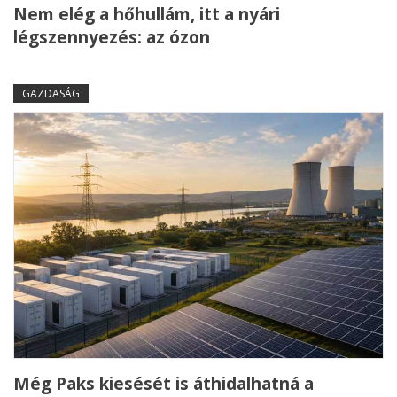
Nem elég a hőhullám, itt a nyári
légszennyezés: az ózon
GAZDASÁG
Még Paks kiesését is áthidalhatná a