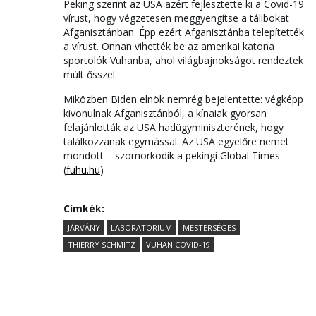
Peking szerint az USA azért fejlesztette ki a Covid-19
vírust, hogy végzetesen meggyengítse a tálibokat
Afganisztánban. Épp ezért Afganisztánba telepítették
a vírust. Onnan vihették be az amerikai katona
sportolók Vuhanba, ahol világbajnokságot rendeztek
múlt ősszel.
Miközben Biden elnök nemrég bejelentette: végképp
kivonulnak Afganisztánból, a kínaiak gyorsan
felajánlották az USA hadügyminiszterének, hogy
találkozzanak egymással. Az USA egyelőre nemet
mondott – szomorkodik a pekingi Global Times.
(
fuhu.hu
)
Címkék:
JÁRVÁNY
LABORATÓRIUM
MESTERSÉGES
THIERRY SCHMITZ
VUHAN COVID-19