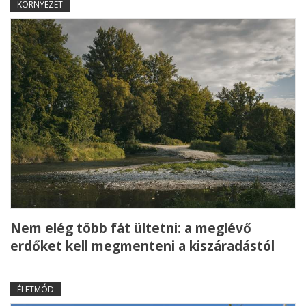
KÖRNYEZET
Nem elég több fát ültetni: a meglévő
erdőket kell megmenteni a kiszáradástól
ÉLETMÓD