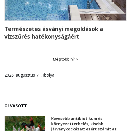
Természetes ásványi megoldások a
vízszűrés hatékonyságáért
Még több hír
2026. augusztus 7. , Ibolya
OLVASOTT
Kevesebb antibiotikum és
környezetterhelés, kisebb
járványkockázat: ezért számít az