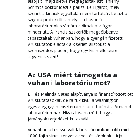
alapjait, majd sietve megtagadták azt. Thierry
Schmitz doktor idézi a párizsi Le Figarot, mely
szerint a kínaiak egyáltalán nem tartották be azt a
szigorú protokollt, amelyet a hasonló
laboratóriumok számára előírnak a világon
mindenütt. A francia szakértők megdöbbenve
tapasztalták Vuhanban, hogy a gyengén fizetett
víruskutatók eladták a kisérleti állatokat a
szomszédos piacon, hogy egy kis mellékesre
tegyenek szert!
Az USA miért támogatta a
vuhani laboratóriumot?
Bill és Melinda Gates alapítványa is finanszírozott ott
víruskutatásokat, de rajtuk kívül a washingtoni
egészségügyi minisztérium is adott pénzt a Vuhan 4
laboratóriumnak. Hivatalosan azért, hogy a
járványok terjedését kutassák!
Vuhanban a híressé vált laboratóriumban több mint
1800 fajta vírust tenyésztenek és tárolnak – írja