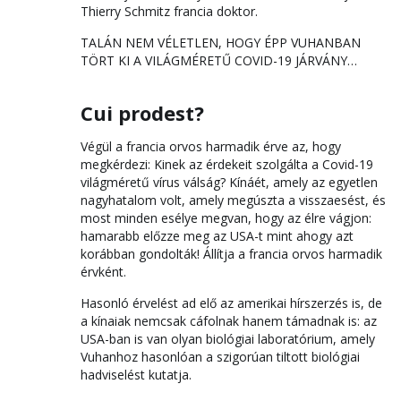
Thierry Schmitz francia doktor.
TALÁN NEM VÉLETLEN, HOGY ÉPP VUHANBAN
TÖRT KI A VILÁGMÉRETŰ COVID-19 JÁRVÁNY…
Cui prodest?
Végül a francia orvos harmadik érve az, hogy
megkérdezi: Kinek az érdekeit szolgálta a Covid-19
világméretű vírus válság? Kínáét, amely az egyetlen
nagyhatalom volt, amely megúszta a visszaesést, és
most minden esélye megvan, hogy az élre vágjon:
hamarabb előzze meg az USA-t mint ahogy azt
korábban gondolták! Állítja a francia orvos harmadik
érvként.
Hasonló érvelést ad elő az amerikai hírszerzés is, de
a kínaiak nemcsak cáfolnak hanem támadnak is: az
USA-ban is van olyan biológiai laboratórium, amely
Vuhanhoz hasonlóan a szigorúan tiltott biológiai
hadviselést kutatja.