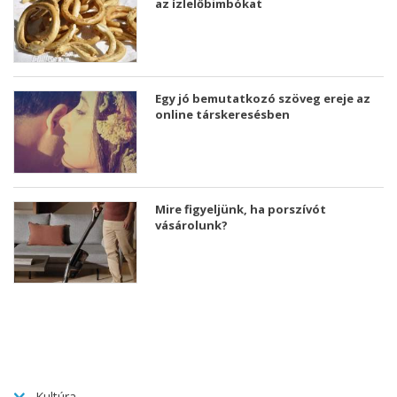
az ízlelőbimbókat
Egy jó bemutatkozó szöveg ereje az
online társkeresésben
Mire figyeljünk, ha porszívót
vásárolunk?
Kultúra