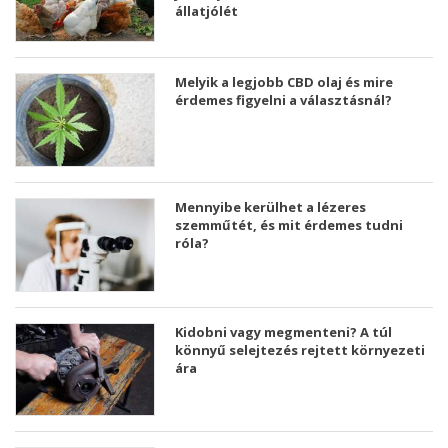
állatjólét
Melyik a legjobb CBD olaj és mire
érdemes figyelni a választásnál?
Mennyibe kerülhet a lézeres
szemműtét, és mit érdemes tudni
róla?
Kidobni vagy megmenteni? A túl
könnyű selejtezés rejtett környezeti
ára