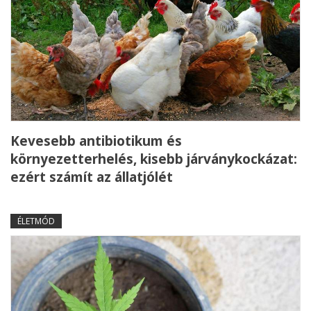
Kevesebb antibiotikum és
környezetterhelés, kisebb járványkockázat:
ezért számít az állatjólét
ÉLETMÓD