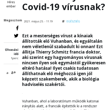
Híres
Covid-19 vírusnak?
ember
Megosztom
2021. május 25. - 11:19
EGÉSZSÉG
Ezt a mesterséges vírust a kínaiak
állították elő Vuhanban, és egyáltalán
nem véletlenül szabadult ki onnan! Ezt
Olvasási
állitja Thierry Schmitz francia doktor,
idő
aki szerint egy hagyományos vírusnak
1perc
nincsen ilyen sok egymástól gyökeresen
eltérő hatása! Ilyet csakis tudatosan
a+
a-
állíthatnak elő méghozzá igen jól
képzett szakemberek, akik a biológia
hadviselés szakértői.
Vuhanban, ahol a laboratórium működik katonai
irányítás alatt, a franciák építették ki a rendszer