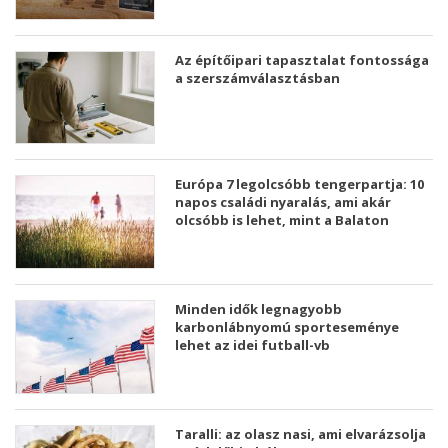
Az építőipari tapasztalat fontossága
a szerszámválasztásban
Európa 7 legolcsóbb tengerpartja: 10
napos családi nyaralás, ami akár
olcsóbb is lehet, mint a Balaton
Minden idők legnagyobb
karbonlábnyomú sporteseménye
lehet az idei futball-vb
Taralli: az olasz nasi, ami elvarázsolja