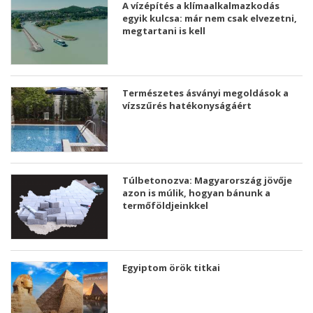
A vízépítés a klímaalkalmazkodás
egyik kulcsa: már nem csak elvezetni,
megtartani is kell
Természetes ásványi megoldások a
vízszűrés hatékonyságáért
Túlbetonozva: Magyarország jövője
azon is múlik, hogyan bánunk a
termőföldjeinkkel
Egyiptom örök titkai