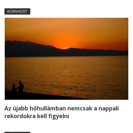
KÖRNYEZET
Az újabb hőhullámban nemcsak a nappali
rekordokra kell figyelni