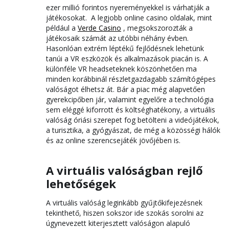
ezer millió forintos nyereményekkel is várhatják a
játékosokat. A legjobb online casino oldalak, mint
például a
Verde Casino
, megsokszorozták a
játékosaik számát az utóbbi néhány évben.
Hasonlóan extrém léptékű fejlődésnek lehetünk
tanúi a VR eszközök és alkalmazások piacán is. A
különféle VR headseteknek köszönhetően ma
minden korábbinál részletgazdagabb számítógépes
valóságot élhetsz át. Bár a piac még alapvetően
gyerekcipőben jár, valamint egyelőre a technológia
sem eléggé kiforrott és költséghatékony, a virtuális
valóság óriási szerepet fog betölteni a videójátékok,
a turisztika, a gyógyászat, de még a közösségi hálók
és az online szerencsejáték jövőjében is.
A virtuális valóságban rejlő
lehetőségek
A virtuális valóság leginkább gyűjtőkifejezésnek
tekinthető, hiszen sokszor ide szokás sorolni az
úgynevezett kiterjesztett valóságon alapuló