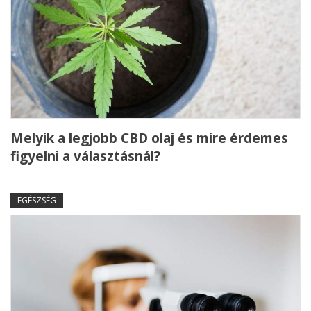
Melyik a legjobb CBD olaj és mire érdemes
figyelni a választásnál?
EGÉSZSÉG