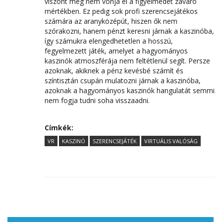
viszont még nem vonja el a figyelmedet zavaró
mértékben. Ez pedig sok profi szerencsejátékos
számára az aranyközépút, hiszen ők nem
szórakozni, hanem pénzt keresni járnak a kaszinóba,
így számukra elengedhetetlen a hosszú,
fegyelmezett játék, amelyet a hagyományos
kaszinók atmoszférája nem feltétlenül segít. Persze
azoknak, akiknek a pénz kevésbé számít és
színtisztán csupán mulatozni járnak a kaszinóba,
azoknak a hagyományos kaszinók hangulatát semmi
nem fogja tudni soha visszaadni.
Címkék:
VR
KASZINÓ
SZERENCSEJÁTÉK
VIRTUÁLIS VALÓSÁG