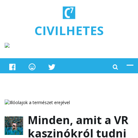
Ugrás a tartalomra
CIVILHETES
Minden, amit a VR
kaszinókról tudni