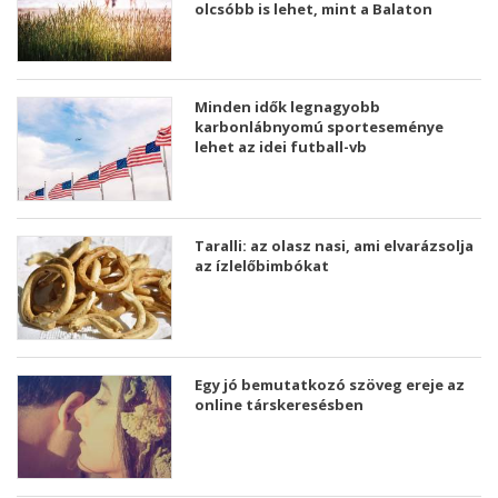
olcsóbb is lehet, mint a Balaton
Minden idők legnagyobb
karbonlábnyomú sporteseménye
lehet az idei futball-vb
Taralli: az olasz nasi, ami elvarázsolja
az ízlelőbimbókat
Egy jó bemutatkozó szöveg ereje az
online társkeresésben