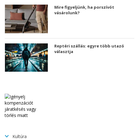
Mire figyeljünk, ha porszívót
vásárolunk?
Reptéri szállás: egyre több utazó
választja
Kultúra