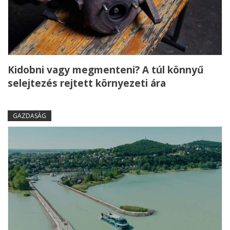
Kidobni vagy megmenteni? A túl könnyű
selejtezés rejtett környezeti ára
GAZDASÁG