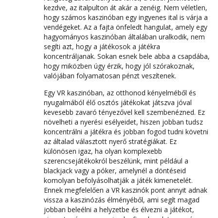
kezdve, az italpulton át akár a zenéig. Nem véletlen,
hogy számos kaszinóban egy ingyenes ital is várja a
vendégeket. Az a fajta önfeledt hangulat, amely egy
hagyományos kaszinóban általában uralkodik, nem
segíti azt, hogy a játékosok a játékra
koncentráljanak. Sokan esnek bele abba a csapdába,
hogy miközben úgy érzik, hogy jól szórakoznak,
valójában folyamatosan pénzt veszítenek.
Egy VR kaszinóban, az otthonod kényelméből és
nyugalmából élő osztós játékokat játszva jóval
kevesebb zavaró tényezővel kell szembenézned. Ez
növelheti a nyerési esélyeidet, hiszen jobban tudsz
koncentrálni a játékra és jobban fogod tudni követni
az általad választott nyerő stratégiákat. Ez
különösen igaz, ha olyan komplexebb
szerencsejátékokról beszélünk, mint például a
blackjack vagy a póker, amelynél a döntéseid
komolyan befolyásolhatják a játék kimenetelét.
Ennek megfelelően a VR kaszinók pont annyit adnak
vissza a kaszinózás élményéből, ami segít magad
jobban beleélni a helyzetbe és élvezni a játékot,