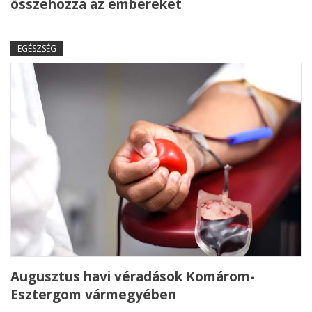
összehozza az embereket
EGÉSZSÉG
Augusztus havi véradások Komárom-
Esztergom vármegyében