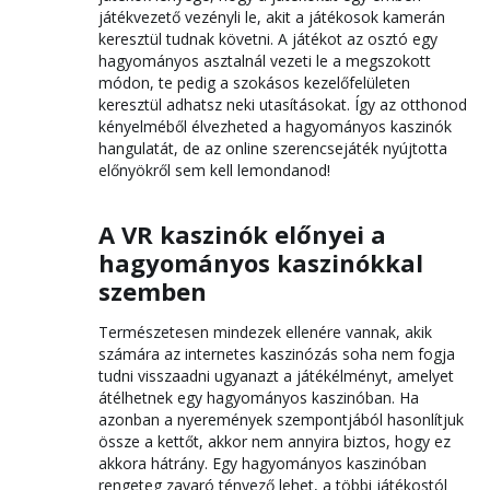
játékvezető vezényli le, akit a játékosok kamerán
keresztül tudnak követni. A játékot az osztó egy
hagyományos asztalnál vezeti le a megszokott
módon, te pedig a szokásos kezelőfelületen
keresztül adhatsz neki utasításokat. Így az otthonod
kényelméből élvezheted a hagyományos kaszinók
hangulatát, de az online szerencsejáték nyújtotta
előnyökről sem kell lemondanod!
A VR kaszinók előnyei a
hagyományos kaszinókkal
szemben
Természetesen mindezek ellenére vannak, akik
számára az internetes kaszinózás soha nem fogja
tudni visszaadni ugyanazt a játékélményt, amelyet
átélhetnek egy hagyományos kaszinóban. Ha
azonban a nyeremények szempontjából hasonlítjuk
össze a kettőt, akkor nem annyira biztos, hogy ez
akkora hátrány. Egy hagyományos kaszinóban
rengeteg zavaró tényező lehet, a többi játékostól