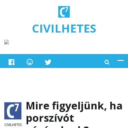
Ugrás a tartalomra
CIVILHETES
Mire figyeljünk, ha
porszívót
CIVILHETES