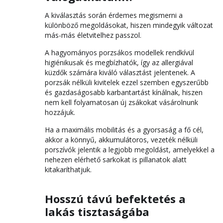
A kiválasztás során érdemes megismerni a
különböző megoldásokat, hiszen mindegyik változat
más-más életvitelhez passzol.
A hagyományos porzsákos modellek rendkívül
higiénikusak és megbízhatók, így az allergiával
küzdők számára kiváló választást jelentenek. A
porzsák nélküli kivitelek ezzel szemben egyszerűbb
és gazdaságosabb karbantartást kínálnak, hiszen
nem kell folyamatosan új zsákokat vásárolnunk
hozzájuk.
Ha a maximális mobilitás és a gyorsaság a fő cél,
akkor a könnyű, akkumulátoros, vezeték nélküli
porszívók jelentik a legjobb megoldást, amelyekkel a
nehezen elérhető sarkokat is pillanatok alatt
kitakaríthatjuk.
Hosszú távú befektetés a
lakás tisztaságába