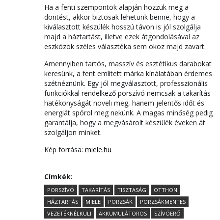
Ha a fenti szempontok alapján hozzuk meg a
döntést, akkor biztosak lehetünk benne, hogy a
kiválasztott készülék hosszú távon is jól szolgálja
majd a háztartást, illetve ezek átgondolásával az
eszközök széles választéka sem okoz majd zavart.
Amennyiben tartós, masszív és esztétikus darabokat
keresünk, a fent említett márka kínálatában érdemes
szétnéznünk. Egy jól megválasztott, professzionális
funkciókkal rendelkező porszívó nemcsak a takarítás
hatékonyságát növeli meg, hanem jelentős időt és
energiát spórol meg nekünk. A magas minőség pedig
garantálja, hogy a megvásárolt készülék éveken át
szolgáljon minket.
Kép forrása:
miele.hu
Címkék:
PORSZÍVÓ
TAKARÍTÁS
TISZTASÁG
OTTHON
HÁZTARTÁS
MIELE
PORZSÁK
PORZSÁKMENTES
VEZETÉKNÉLKÜLI
AKKUMULÁTOROS
SZÍVÓERŐ