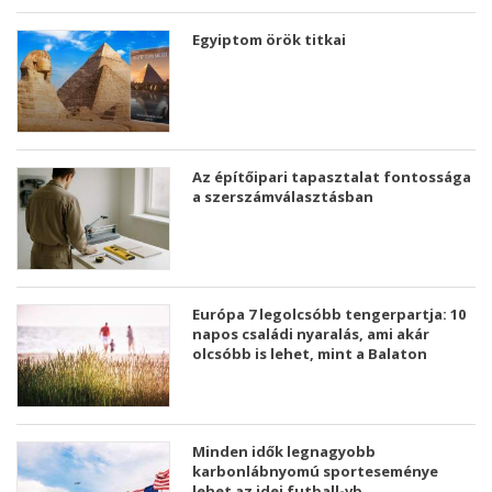
Egyiptom örök titkai
Az építőipari tapasztalat fontossága
a szerszámválasztásban
Európa 7 legolcsóbb tengerpartja: 10
napos családi nyaralás, ami akár
olcsóbb is lehet, mint a Balaton
Minden idők legnagyobb
karbonlábnyomú sporteseménye
lehet az idei futball-vb