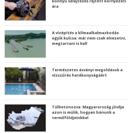
könnyű selejtezés rejtett környezeti
ára
A vízépítés a klímaalkalmazkodás
egyik kulcsa: már nem csak elvezetni,
megtartani is kell
Természetes ásványi megoldások a
vízszűrés hatékonyságáért
Túlbetonozva: Magyarország jövője
azon is múlik, hogyan bánunk a
termőföldjeinkkel