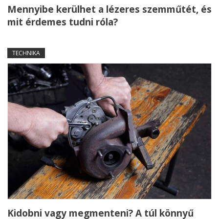
Mennyibe kerülhet a lézeres szemműtét, és
mit érdemes tudni róla?
TECHNIKA
Kidobni vagy megmenteni? A túl könnyű