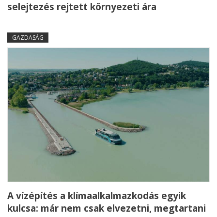
selejtezés rejtett környezeti ára
GAZDASÁG
A vízépítés a klímaalkalmazkodás egyik
kulcsa: már nem csak elvezetni, megtartani