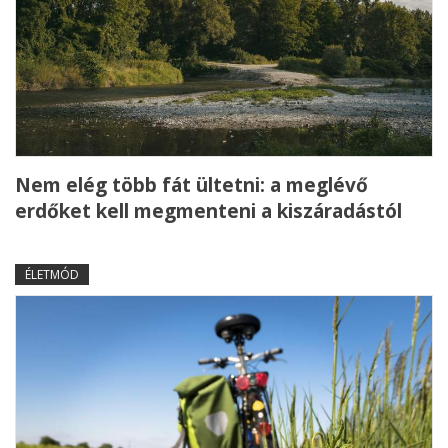
Nem elég több fát ültetni: a meglévő
erdőket kell megmenteni a kiszáradástól
ÉLETMÓD