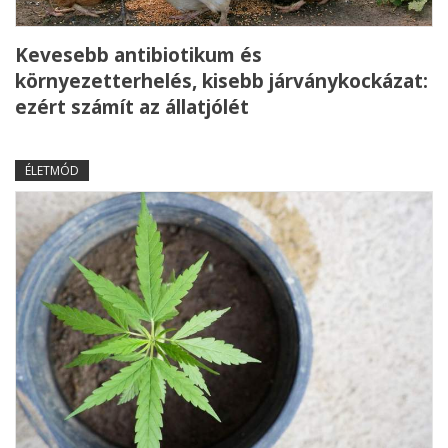
Kevesebb antibiotikum és
környezetterhelés, kisebb járványkockázat:
ezért számít az állatjólét
ÉLETMÓD