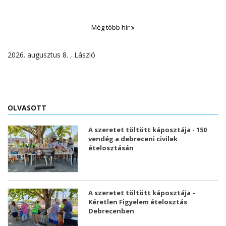
Még több hír
2026. augusztus 8. , László
OLVASOTT
A szeretet töltött káposztája - 150
vendég a debreceni civilek
ételosztásán
A szeretet töltött káposztája –
Kéretlen Figyelem ételosztás
Debrecenben