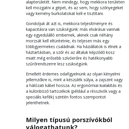
alapterületét. Nem mindegy, hogy mekkora területen
kell mozgatni a gépet, és az sem, hogy szőnyegeket
vagy kemény burkolatokat kell-e tisztítani.
Gondoljuk át azt is, mekkora teljesítményre és
kapacitásra van szükségünk: más elvárásai vannak
egy egyedülálló embernek, akinek csak néhány
morzsát kell eltüntetnie, és teljesen más egy
többgyermekes családnak. Ha háziállatok is élnek a
háztartásban, a szőr és az általuk képződő kosz
miatt még erősebb szívóerőre és hatékonyabb
szűrőrendszerre lesz szükségünk.
Emellett érdemes odafigyelnünk az olyan kényelmi
jellemzőkre is, mint a készülék súlya, a zajszint vagy
a hálózati kábel hossza. Az ergonómiai kialakítás és
a különböző tartozékok (például a résszívók vagy a
speciális kefék) szintén fontos szempontot
jelenthetnek.
Milyen típusú porszívókból
válogathatunk?