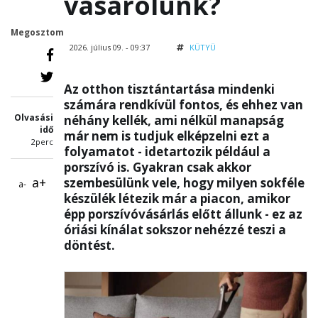
vásárolunk?
Megosztom
2026. július 09. - 09:37
KÜTYÜ
Az otthon tisztántartása mindenki
számára rendkívül fontos, és ehhez van
Olvasási
néhány kellék, ami nélkül manapság
idő
már nem is tudjuk elképzelni ezt a
2perc
folyamatot - idetartozik például a
porszívó is. Gyakran csak akkor
a+
szembesülünk vele, hogy milyen sokféle
a-
készülék létezik már a piacon, amikor
épp porszívóvásárlás előtt állunk - ez az
óriási kínálat sokszor nehézzé teszi a
döntést.