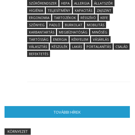
SZŰRŐRENDSZER
HEPA
ALLERGIA
ÁLLATSZŐR
HIGIÉNIA
TELJESÍTMÉNY
KAPACITÁS
ZAJSZINT
ERGONOMIA
TARTOZÉKOK
RÉSSZÍVÓ
KEFE
SZŐNYEG
PADLÓ
BURKOLAT
MOBILITÁS
KARBANTARTÁS
MEGBÍZHATÓSÁG
MINŐSÉG
TARTÓSSÁG
ENERGIA
KÉNYELEM
VÁSÁRLÁS
VÁLASZTÁS
KÉSZÜLÉK
LAKÁS
PORTALANÍTÁS
CSALÁD
BEFEKTETÉS
TOVÁBBI HÍREK
(AKTÍV FÜL)
KÖRNYEZET