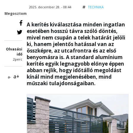
2025. december 28. - 08:44
TECHNIKA
Megosztom
A kerítés kiválasztása minden ingatlan
esetében hosszú távra szóló döntés,
mivel nem csupán a telek határát jelöli
ki, hanem jelentős hatással van az
Olvasási
összképre, az utcafrontra és az első
idő
benyomásra is. A standard alumínium
2perc
kerítés egyik legnagyobb előnye éppen
abban rejlik, hogy időtálló megoldást
a+
kínál mind megjelenésében, mind
a-
műszaki tulajdonságaiban.