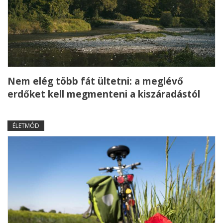
Nem elég több fát ültetni: a meglévő
erdőket kell megmenteni a kiszáradástól
ÉLETMÓD