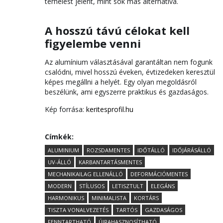
terhelést jelent, mint sok más alternatíva.
A hosszú távú célokat kell
figyelembe venni
Az alumínium választásával garantáltan nem fogunk
csalódni, mivel hosszú éveken, évtizedeken keresztül
képes megállni a helyét. Egy olyan megoldásról
beszélünk, ami egyszerre praktikus és gazdaságos.
Kép forrása:
keritesprofil.hu
Címkék:
ALUMINIUM
ROZSDAMENTES
IDŐTÁLLÓ
IDŐJÁRÁSÁLLÓ
UV-ÁLLÓ
KARBANTARTÁSMENTES
MECHANIKAILAG ELLENÁLLÓ
DEFORMÁCIÓMENTES
MODERN
STÍLUSOS
LETISZTULT
ELEGÁNS
HARMONIKUS
MINIMALISTA
KORTÁRS
TISZTA VONALVEZETÉS
TARTÓS
GAZDASÁGOS
FENNTARTHATÓ
ÚJRAHASZNOSÍTHATÓ