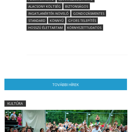
ALACSONY KÖLTSÉG
BIZTONSÁGOS
INGATLANÉRTÉK-NÖVELŐ
GONDOZÁSMENTES
STANDARD
KÖNNYŰ
GYORS TELEPÍTÉS
HOSSZÚ ÉLETTARTAM
KÖRNYEZETTUDATOS
TOVÁBBI HÍREK
(AKTÍV FÜL)
KULTÚRA