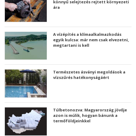
könnyű selejtezés rejtett környezeti
ára
A vízépítés a klímaalkalmazkodás
egyik kulcsa: már nem csak elvezetni,
megtartani is kell
Természetes ásványi megoldások a
vízszűrés hatékonyságáért
Túlbetonozva: Magyarország jövője
azon is múlik, hogyan bánunk a
termőföldjeinkkel