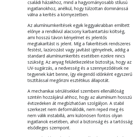
családi házakhoz, mind a hagyományosabb stílusú
ingatlanokhoz, anélkül, hogy túlzottan dominánssá
válna a kerítés a környezetben.
Az alumíniumkerítések egyik leggyakrabban említett
előnye a rendkívül alacsony karbantartási költség,
ami hosszú távon kényelmet és jelentős
megtakarítást is jelent. Míg a fakerítések rendszeres
festést, lazúrozást vagy javítást igényelnek, addig a
standard alumíniumkerítés esetében ezekre nincs
szükség. Az anyag felületkezelése biztosítja, hogy az
UV-sugárzás, a nedvesség és a szennyeződések ne
tegyenek kárt benne, így elegendő időnként egyszerű
tisztítással megőrizni esztétikus állapotát.
A mechanikai sérülésekkel szembeni ellenállóság
szintén hozzájárul ahhoz, hogy az alumínium hosszú
évtizedeken át megbízhatóan szolgáljon. A stabil
szerkezet nem deformálódik, nem reped meg és
nem válik instabillá, ami különösen fontos olyan
ingatlanok esetében, ahol a biztonság és a tartósság
elsődleges szempont.