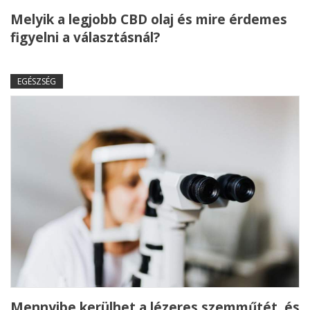
Melyik a legjobb CBD olaj és mire érdemes
figyelni a választásnál?
EGÉSZSÉG
Mennyibe kerülhet a lézeres szemműtét, és