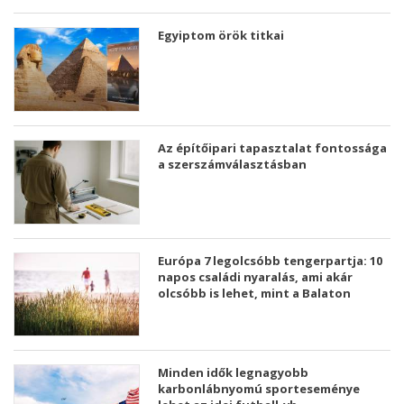
Egyiptom örök titkai
Az építőipari tapasztalat fontossága
a szerszámválasztásban
Európa 7 legolcsóbb tengerpartja: 10
napos családi nyaralás, ami akár
olcsóbb is lehet, mint a Balaton
Minden idők legnagyobb
karbonlábnyomú sporteseménye