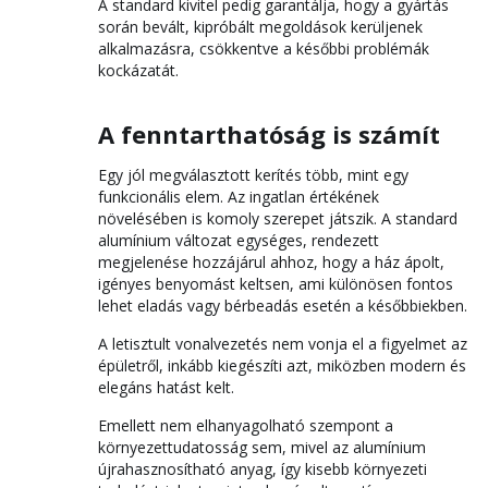
A standard kivitel pedig garantálja, hogy a gyártás
során bevált, kipróbált megoldások kerüljenek
alkalmazásra, csökkentve a későbbi problémák
kockázatát.
A fenntarthatóság is számít
Egy jól megválasztott kerítés több, mint egy
funkcionális elem. Az ingatlan értékének
növelésében is komoly szerepet játszik. A standard
alumínium változat egységes, rendezett
megjelenése hozzájárul ahhoz, hogy a ház ápolt,
igényes benyomást keltsen, ami különösen fontos
lehet eladás vagy bérbeadás esetén a későbbiekben.
A letisztult vonalvezetés nem vonja el a figyelmet az
épületről, inkább kiegészíti azt, miközben modern és
elegáns hatást kelt.
Emellett nem elhanyagolható szempont a
környezettudatosság sem, mivel az alumínium
újrahasznosítható anyag, így kisebb környezeti