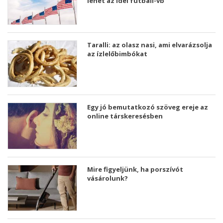
lehet az idei futball-vb
Taralli: az olasz nasi, ami elvarázsolja
az ízlelőbimbókat
Egy jó bemutatkozó szöveg ereje az
online társkeresésben
Mire figyeljünk, ha porszívót
vásárolunk?