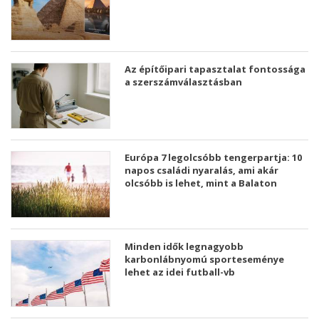
Az építőipari tapasztalat fontossága
a szerszámválasztásban
Európa 7 legolcsóbb tengerpartja: 10
napos családi nyaralás, ami akár
olcsóbb is lehet, mint a Balaton
Minden idők legnagyobb
karbonlábnyomú sporteseménye
lehet az idei futball-vb