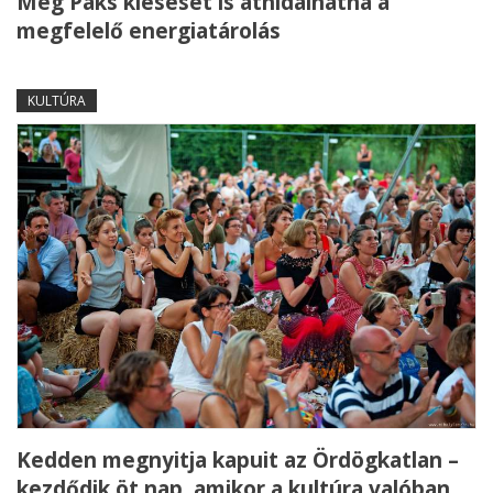
Még Paks kiesését is áthidalhatná a
megfelelő energiatárolás
KULTÚRA
Kedden megnyitja kapuit az Ördögkatlan –
kezdődik öt nap, amikor a kultúra valóban