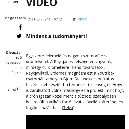
VIDEÓ
ember
Megosztom
2021. június 11. - 07:52
VIDEÓ
Mindent a tudományért!
Olvasási
Egyszerre felemelő és nagyon szomorú ez a
idő
drónfelvétel. A Reykjanes-félszigeten vagyunk,
kevesebb,
mintegy 40 kilométerre Izland fővárosától,
mint
1 perc
Reykjavíktól. Érdemes megnézni
ezt a Youtube-
csatornát
, amelyen Bjorn Steinbekk csodálatos
felvételeket készített a természeti jelenségről. Hogy
a+
a-
is zárulhatott volna máshogy ez a projekt, mint hogy
a drón igazán közel ment a tűzhöz, szabályosan
belerepült a vulkán forró lávát kilövellő kráterébe, és
tragikus halált halt. (
Telex
)