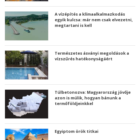
A vízépítés a klímaalkalmazkodás
egyik kulcsa: már nem csak elvezetni,
megtartani is kell
Természetes ásványi megoldások a
vízszűrés hatékonyságáért
Túlbetonozva: Magyarország jövője
azon is múlik, hogyan bánunk a
termőföldjeinkkel
Egyiptom örök titkai