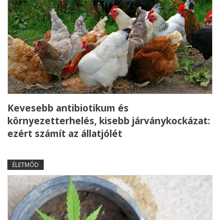
Kevesebb antibiotikum és
környezetterhelés, kisebb járványkockázat:
ezért számít az állatjólét
ÉLETMÓD