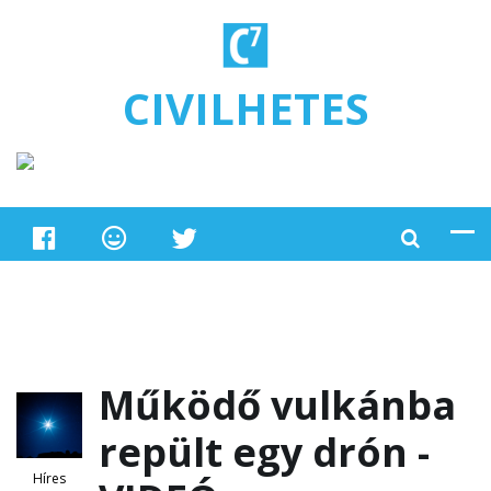
Ugrás a tartalomra
CIVILHETES
Működő vulkánba
repült egy drón -
Híres