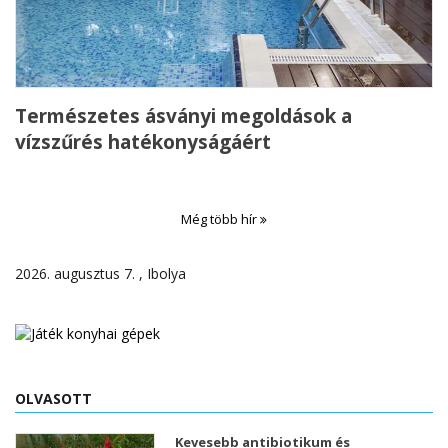
Természetes ásványi megoldások a
vízszűrés hatékonyságáért
Még több hír
2026. augusztus 7. , Ibolya
OLVASOTT
Kevesebb antibiotikum és