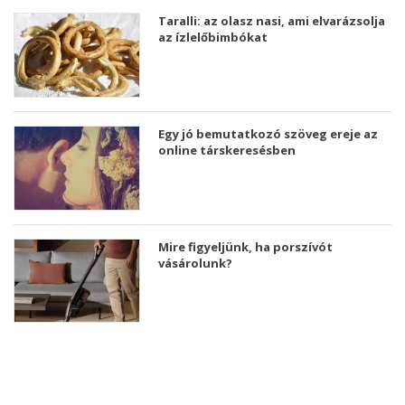
Taralli: az olasz nasi, ami elvarázsolja
az ízlelőbimbókat
Egy jó bemutatkozó szöveg ereje az
online társkeresésben
Mire figyeljünk, ha porszívót
vásárolunk?