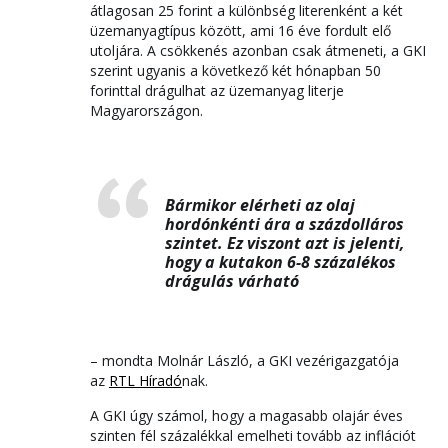
átlagosan 25 forint a különbség literenként a két
üzemanyagtípus között, ami 16 éve fordult elő
utoljára. A csökkenés azonban csak átmeneti, a GKI
szerint ugyanis a következő két hónapban 50
forinttal drágulhat az üzemanyag literje
Magyarországon.
Bármikor elérheti az olaj
hordónkénti ára a százdolláros
szintet. Ez viszont azt is jelenti,
hogy a kutakon 6-8 százalékos
drágulás várható
– mondta Molnár László, a GKI vezérigazgatója
az
RTL Híradó
nak.
A GKI úgy számol, hogy a magasabb olajár éves
szinten fél százalékkal emelheti tovább az inflációt