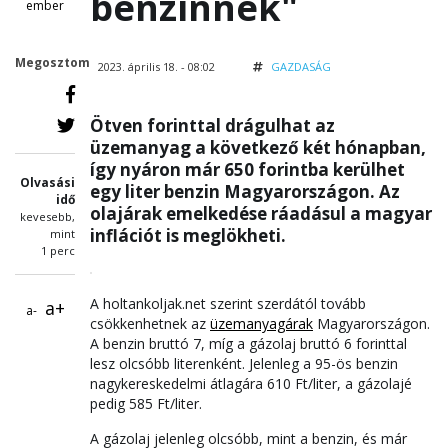
benzinnek"
ember
Megosztom
2023. április 18. - 08:02
GAZDASÁG
Ötven forinttal drágulhat az
üzemanyag a következő két hónapban,
így nyáron már 650 forintba kerülhet
Olvasási
egy liter benzin Magyarországon. Az
idő
olajárak emelkedése ráadásul a magyar
kevesebb,
inflációt is meglökheti.
mint
1 perc
A holtankoljak.net szerint szerdától tovább
a+
a-
csökkenhetnek az
üzemanyagárak
Magyarországon.
A benzin bruttó 7, míg a gázolaj bruttó 6 forinttal
lesz olcsóbb literenként. Jelenleg a 95-ös benzin
nagykereskedelmi átlagára 610 Ft/liter, a gázolajé
pedig 585 Ft/liter.
A gázolaj jelenleg olcsóbb, mint a benzin, és már