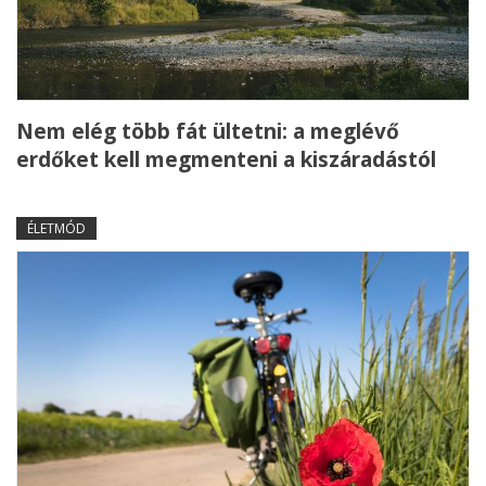
Nem elég több fát ültetni: a meglévő
erdőket kell megmenteni a kiszáradástól
ÉLETMÓD