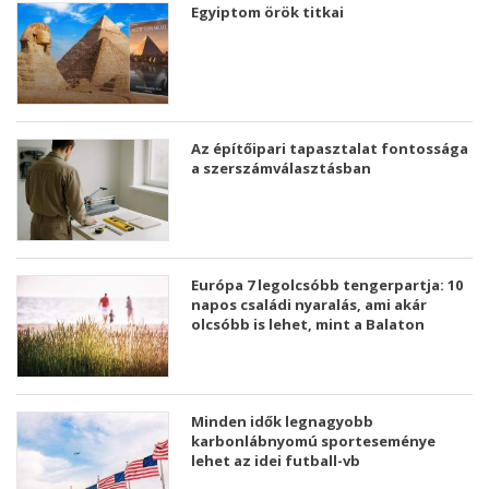
Egyiptom örök titkai
Az építőipari tapasztalat fontossága
a szerszámválasztásban
Európa 7 legolcsóbb tengerpartja: 10
napos családi nyaralás, ami akár
olcsóbb is lehet, mint a Balaton
Minden idők legnagyobb
karbonlábnyomú sporteseménye
lehet az idei futball-vb