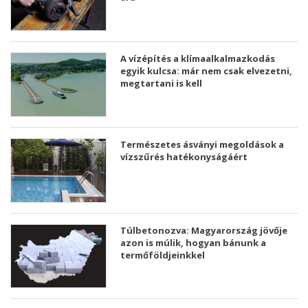
A vízépítés a klímaalkalmazkodás
egyik kulcsa: már nem csak elvezetni,
megtartani is kell
Természetes ásványi megoldások a
vízszűrés hatékonyságáért
Túlbetonozva: Magyarország jövője
azon is múlik, hogyan bánunk a
termőföldjeinkkel