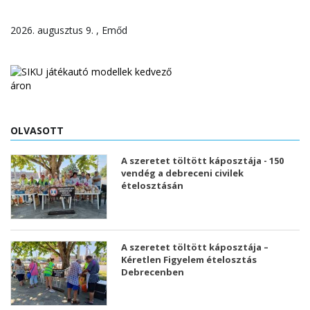
2026. augusztus 9. , Emőd
OLVASOTT
A szeretet töltött káposztája - 150
vendég a debreceni civilek
ételosztásán
A szeretet töltött káposztája –
Kéretlen Figyelem ételosztás
Debrecenben