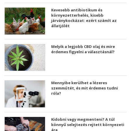
Kevesebb antibiotikum és
környezetterhelés, kisebb
járványkockázat: ezért számít az
állatjólét
Melyik a legjobb CBD olaj és mire
érdemes figyelni a választásnál?
Mennyibe kerülhet a lézeres
szemműtét, és mit érdemes tudni
róla?
Kidobni vagy megmenteni? A túl
könnyű selejtezés rejtett környezeti
ára