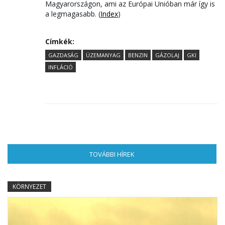
Magyarországon, ami az Európai Unióban már így is
a legmagasabb. (
Index
)
Címkék:
GAZDASÁG
ÜZEMANYAG
BENZIN
GÁZOLAJ
GKI
INFLÁCIÓ
TOVÁBBI HÍREK
(AKTÍV FÜL)
KÖRNYEZET