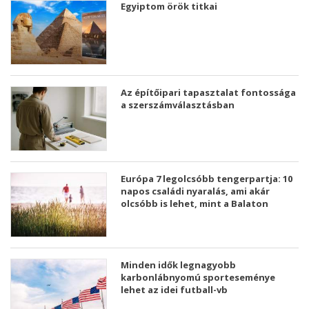
Egyiptom örök titkai
Az építőipari tapasztalat fontossága
a szerszámválasztásban
Európa 7 legolcsóbb tengerpartja: 10
napos családi nyaralás, ami akár
olcsóbb is lehet, mint a Balaton
Minden idők legnagyobb
karbonlábnyomú sporteseménye
lehet az idei futball-vb