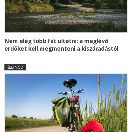
Nem elég több fát ültetni: a meglévő
erdőket kell megmenteni a kiszáradástól
ÉLETMÓD