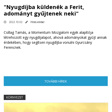
"Nyugdíjba küldenék a Ferit,
adományt gyűjtenek neki"
2022.10.02
Híres ember
Csillag Tamás, a Momentum Mozgalom egyik alapítója
létrehozott egy nyugdíjalapot, ahová adományokat gyűjt annak
érdekében, hogy segítsen nyugdíjba vonulni Gyurcsány
Ferencnek.
TOVÁBBI HÍREK
(AKTÍV FÜL)
KÖRNYEZET