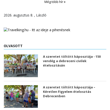
Még több hír
2026. augusztus 8. , László
OLVASOTT
A szeretet töltött káposztája - 150
vendég a debreceni civilek
ételosztásán
A szeretet töltött káposztája –
Kéretlen Figyelem ételosztás
Debrecenben