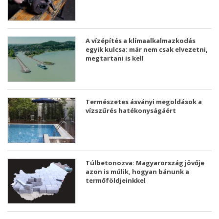
A vízépítés a klímaalkalmazkodás
egyik kulcsa: már nem csak elvezetni,
megtartani is kell
Természetes ásványi megoldások a
vízszűrés hatékonyságáért
Túlbetonozva: Magyarország jövője
azon is múlik, hogyan bánunk a
termőföldjeinkkel