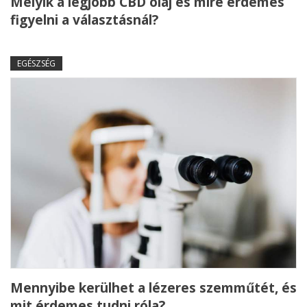
Melyik a legjobb CBD olaj és mire érdemes
figyelni a választásnál?
EGÉSZSÉG
Mennyibe kerülhet a lézeres szemműtét, és
mit érdemes tudni róla?