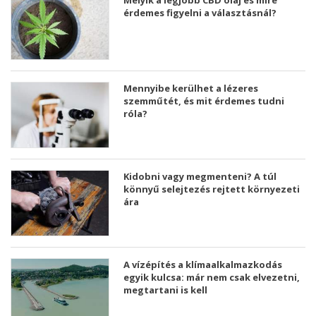
Melyik a legjobb CBD olaj és mire
érdemes figyelni a választásnál?
Mennyibe kerülhet a lézeres
szemműtét, és mit érdemes tudni
róla?
Kidobni vagy megmenteni? A túl
könnyű selejtezés rejtett környezeti
ára
A vízépítés a klímaalkalmazkodás
egyik kulcsa: már nem csak elvezetni,
megtartani is kell