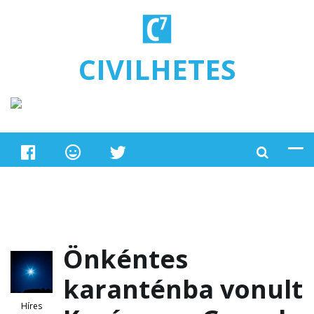
Ugrás a tartalomra
CIVILHETES
Önkéntes
karanténba vonult
Híres