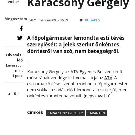
Karácsony Gergely
ember
Megosztom
2021. március 09. - 06:39
BUDAPEST
A főpolgármester lemondta esti tévés
szereplését: a jelek szerint önkéntes
döntésről van szó, nem betegségről.
Olvasási
idő
kevesebb,
mint
Karácsony Gergely az ATV Egyenes Beszéd című
1 perc
műsorának vendége lett volna – írja az
ATV
. A
csatorna közlése szerint azonban a főpolgármester
nem sokkal az adás előtt lemondta az interjút, mert
a+
a-
önkéntes karanténba vonult. (
nepszava.hu
)
Címkék:
KARÁCSONY GERGELY
KARANTÉN