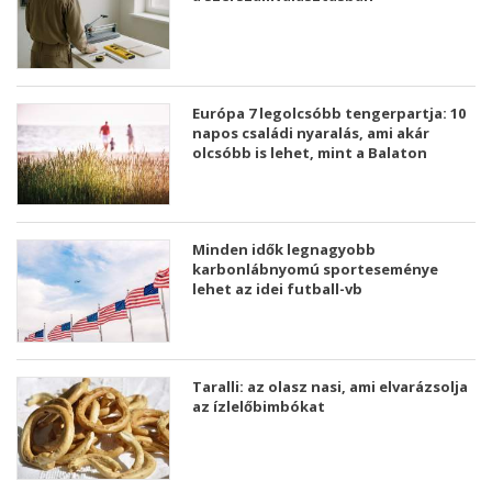
Európa 7 legolcsóbb tengerpartja: 10
napos családi nyaralás, ami akár
olcsóbb is lehet, mint a Balaton
Minden idők legnagyobb
karbonlábnyomú sporteseménye
lehet az idei futball-vb
Taralli: az olasz nasi, ami elvarázsolja
az ízlelőbimbókat