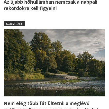
Az újabb hőhullámban nemcsak a nappali
rekordokra kell figyelni
KÖRNYEZET
Nem elég több fát ültetni: a meglévő