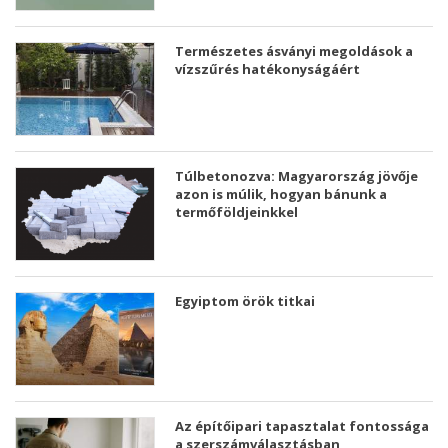
Természetes ásványi megoldások a
vízszűrés hatékonyságáért
Túlbetonozva: Magyarország jövője
azon is múlik, hogyan bánunk a
termőföldjeinkkel
Egyiptom örök titkai
Az építőipari tapasztalat fontossága
a szerszámválasztásban