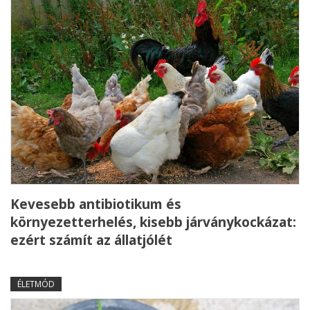
Kevesebb antibiotikum és
környezetterhelés, kisebb járványkockázat:
ezért számít az állatjólét
ÉLETMÓD