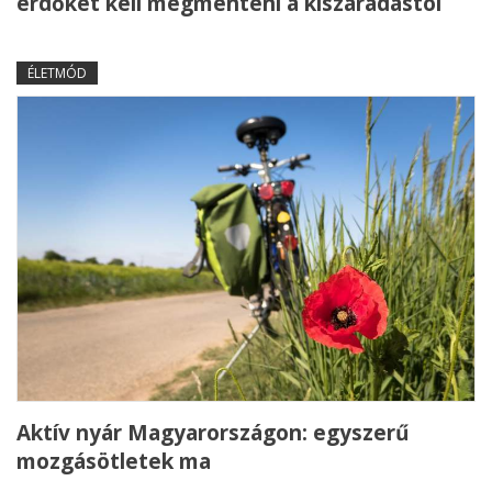
erdőket kell megmenteni a kiszáradástól
ÉLETMÓD
Aktív nyár Magyarországon: egyszerű
mozgásötletek ma