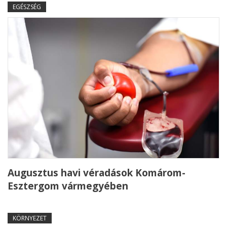
EGÉSZSÉG
Augusztus havi véradások Komárom-
Esztergom vármegyében
KÖRNYEZET