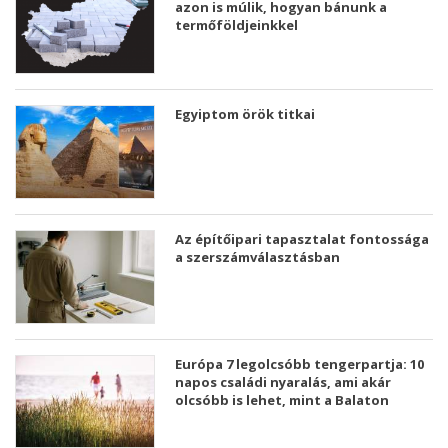
azon is múlik, hogyan bánunk a
termőföldjeinkkel
Egyiptom örök titkai
Az építőipari tapasztalat fontossága
a szerszámválasztásban
Európa 7 legolcsóbb tengerpartja: 10
napos családi nyaralás, ami akár
olcsóbb is lehet, mint a Balaton