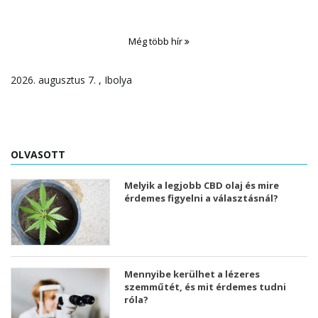
Még több hír
2026. augusztus 7. , Ibolya
OLVASOTT
Melyik a legjobb CBD olaj és mire
érdemes figyelni a választásnál?
Mennyibe kerülhet a lézeres
szemműtét, és mit érdemes tudni
róla?