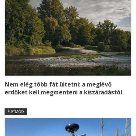
Nem elég több fát ültetni: a meglévő
erdőket kell megmenteni a kiszáradástól
ÉLETMÓD