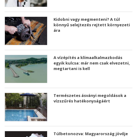
Kidobni vagy megmenteni? A túl
könnyű selejtezés rejtett környezeti
ára
A vízépítés a klímaalkalmazkodás
egyik kulcsa: már nem csak elvezetni,
megtartani is kell
Természetes ásványi megoldások a
vízszűrés hatékonyságáért
Túlbetonozva: Magyarország jövője