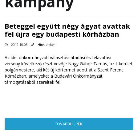
kampány
Beteggel együtt négy ágyat avattak
fel újra egy budapesti kórházban
2019.10.03
Híres ember
Az idei önkormányzati választási átadási és felavatási
verseny következő részt vevője Nagy Gábor Tamás, az I. kerület
polgármestere, aki két új kórtermet adott át a Szent Ferenc
Kórházban, amelyeket a Budavári Önkormányzat
támogatásából szereltek fel.
TOVÁBBI HÍREK
(AKTÍV FÜL)