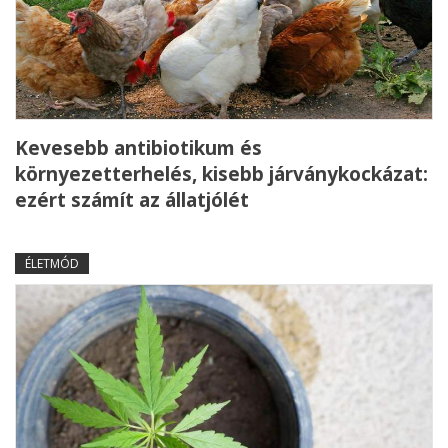
Kevesebb antibiotikum és
környezetterhelés, kisebb járványkockázat:
ezért számít az állatjólét
ÉLETMÓD