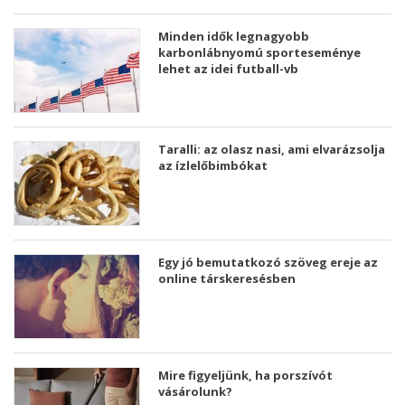
Minden idők legnagyobb
karbonlábnyomú sporteseménye
lehet az idei futball-vb
Taralli: az olasz nasi, ami elvarázsolja
az ízlelőbimbókat
Egy jó bemutatkozó szöveg ereje az
online társkeresésben
Mire figyeljünk, ha porszívót
vásárolunk?