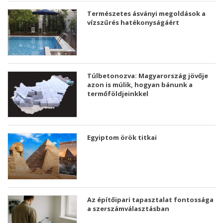
Természetes ásványi megoldások a
vízszűrés hatékonyságáért
Túlbetonozva: Magyarország jövője
azon is múlik, hogyan bánunk a
termőföldjeinkkel
Egyiptom örök titkai
Az építőipari tapasztalat fontossága
a szerszámválasztásban