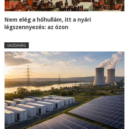
Nem elég a hőhullám, itt a nyári
légszennyezés: az ózon
GAZDASÁG