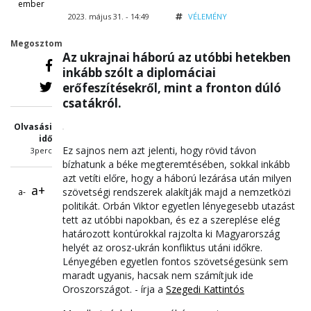
ember
2023. május 31. - 14:49
VÉLEMÉNY
Megosztom
Az ukrajnai háború az utóbbi hetekben
inkább szólt a diplomáciai
erőfeszítésekről, mint a fronton dúló
csatákról.
Olvasási
idő
Ez sajnos nem azt jelenti, hogy rövid távon
3perc
bízhatunk a béke megteremtésében, sokkal inkább
azt vetíti előre, hogy a háború lezárása után milyen
a+
szövetségi rendszerek alakítják majd a nemzetközi
a-
politikát. Orbán Viktor egyetlen lényegesebb utazást
tett az utóbbi napokban, és ez a szereplése elég
határozott kontúrokkal rajzolta ki Magyarország
helyét az orosz-ukrán konfliktus utáni időkre.
Lényegében egyetlen fontos szövetségesünk sem
maradt ugyanis, hacsak nem számítjuk ide
Oroszországot. - írja a
Szegedi Kattintós