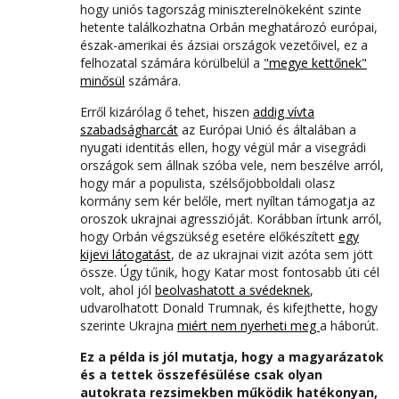
hogy uniós tagország miniszterelnökeként szinte
hetente találkozhatna Orbán meghatározó európai,
észak-amerikai és ázsiai országok vezetőivel, ez a
felhozatal számára körülbelül a
"megye kettőnek"
minősül
számára.
Erről kizárólag ő tehet, hiszen
addig vívta
szabadságharcát
az Európai Unió és általában a
nyugati identitás ellen, hogy végül már a visegrádi
országok sem állnak szóba vele, nem beszélve arról,
hogy már a populista, szélsőjobboldali olasz
kormány sem kér belőle, mert nyíltan támogatja az
oroszok ukrajnai agresszióját. Korábban írtunk arról,
hogy Orbán végszükség esetére előkészített
egy
kijevi látogatást
, de az ukrajnai vizit azóta sem jött
össze. Úgy tűnik, hogy Katar most fontosabb úti cél
volt, ahol jól
beolvashatott a svédeknek
,
udvarolhatott Donald Trumnak, és kifejthette, hogy
szerinte Ukrajna
miért nem nyerheti meg
a háborút.
Ez a példa is jól mutatja, hogy a magyarázatok
és a tettek összefésülése csak olyan
autokrata rezsimekben működik hatékonyan,