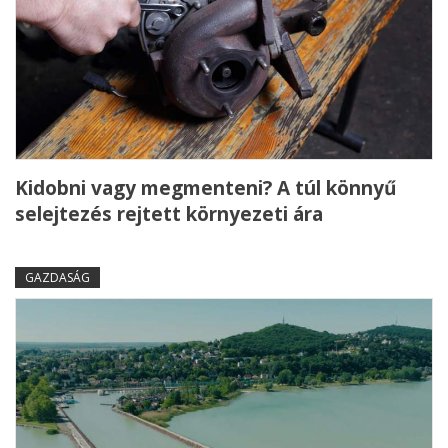
Kidobni vagy megmenteni? A túl könnyű
selejtezés rejtett környezeti ára
GAZDASÁG