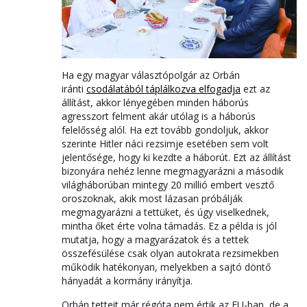
Ha egy magyar választópolgár az Orbán
iránti
csodálatából táplálkozva elfogadja
ezt az
állítást, akkor lényegében minden háborús
agresszort felment akár utólag is a háborús
felelősség alól. Ha ezt tovább gondoljuk, akkor
szerinte Hitler náci rezsimje esetében sem volt
jelentősége, hogy ki kezdte a háborút. Ezt az állítást
bizonyára nehéz lenne megmagyarázni a második
világháborúban mintegy 20 millió embert vesztő
oroszoknak, akik most lázasan próbálják
megmagyarázni a tettüket, és úgy viselkednek,
mintha őket érte volna támadás. Ez a példa is jól
mutatja, hogy a magyarázatok és a tettek
összefésülése csak olyan autokrata rezsimekben
működik hatékonyan, melyekben a sajtó döntő
hányadát a kormány irányítja.
Orbán tetteit már régóta nem értik az EU-ban, de a