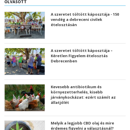
OLVASOTT
A szeretet töltött káposztája - 150
vendég a debreceni civilek
ételosztásán
A szeretet töltött káposztája –
Kéretlen Figyelem ételosztás
Debrecenben
Kevesebb antibiotikum és
környezetterhelés, kisebb
járványkockázat: ezért számít az
állatjólét
Melyik a legjobb CBD olaj és mire
érdemes figyelni a választásnál?