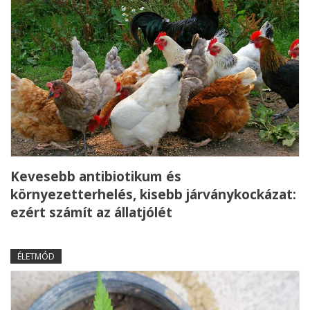
Kevesebb antibiotikum és
környezetterhelés, kisebb járványkockázat:
ezért számít az állatjólét
ÉLETMÓD