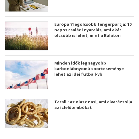
Európa 7 legolcsóbb tengerpartja: 10
napos családi nyaralás, ami akár
olcsóbb is lehet, mint a Balaton
Minden idők legnagyobb
karbonlábnyomú sporteseménye
lehet az idei futball-vb
Taralli: az olasz nasi, ami elvarázsolja
az ízlelőbimbókat