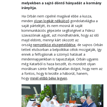
melyekben a sajtó döntő hányadát a kormány
irányítja.
Ha Orbán nem cipelné magával ebbe a kusza,
minden
józan logikát nélkülöző
gondolatvilágba a
saját pártelitjét, és nem mosná át saját
kommunikációs gépezete segítségével a Fidesz
szavazóinak agyát, azt mondhatnánk, hogy az idő
majd eldönti, mennyi kárt okozott az
ország
nemzetközi elszigetelődése
, de sajnos Orbán
tetteit elsősorban a belpolitikai célok mozgatják, így
ennek a felfogásnak a szörnyű hatásait a
mindennapjainkban is tapasztaljuk. Orbán ugyanis
még Katarból is haza beszélt, és mondott olyan
morálisan szinte felfoghatatlan dolgot, hogy nem az
a fontos, hogy ki kezdte a háborút, hanem,
hogy
minél előbb béke legyen
.