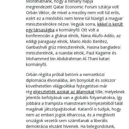
Mondhatnánk, hogy a néhány napja
megrendezett Qatar Economic Forum sztárja volt
Orbán Viktor, de mivel a mezőny nem volt túl erős,
ezért ez a minősítés nem lenne túl hízelgő a magyar
miniszterelnökre nézve. Vegyük sorra,
kikkel is került
egy társaságba
a kormányfő: Ott volt a
konferencián a ghánai elnök, Nana Akufo-Addo, az
eddigi paraguayi elnök, Mario Abdo Benítez,
Garibashvili grúz miniszterelnök, Hasina bangladesi
miniszterelnök, a ruandai elnök, Paul Kagame és
Mohammed bin Abdulrahman Al-Thani katari
kormányfő.
Orbán régóta próbál betörni a nemzetközi
diplomácia élvonalába, ám bonyolult és sokszor
követhetetlen világpolitikai fejtegetései már
rég
elijesztették azokat az államokat
tőle, melyeknek
jelentős befolyásuk van a globális folyamatokra, így
jobbára a trampista mainstream környezetéből talál
magának játszópajtásokat. Katarról is tudjuk, hogy
nem az emberi jogok élharcosa, és a meghívott
országok vezetői sem számítanak a liberális
demokrácia elszánt híveinek. Ha belegondolunk,