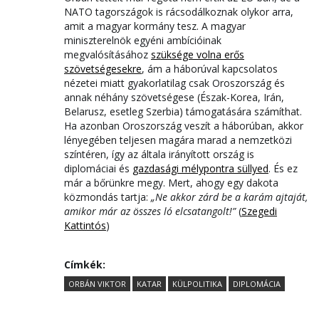
NATO tagországok is rácsodálkoznak olykor arra,
amit a magyar kormány tesz. A magyar
miniszterelnök egyéni ambícióinak
megvalósításához
szüksége volna erős
szövetségesekre
, ám a háborúval kapcsolatos
nézetei miatt gyakorlatilag csak Oroszország és
annak néhány szövetségese (Észak-Korea, Irán,
Belarusz, esetleg Szerbia) támogatására számíthat.
Ha azonban Oroszország veszít a háborúban, akkor
lényegében teljesen magára marad a nemzetközi
színtéren, így az általa irányított ország is
diplomáciai és
gazdasági mélypontra süllyed
. És ez
már a bőrünkre megy. Mert, ahogy egy dakota
közmondás tartja:
„Ne akkor zárd be a karám ajtaját,
amikor már az összes ló elcsatangolt!”
(
Szegedi
Kattintós
)
Címkék:
ORBÁN VIKTOR
KATAR
KÜLPOLITIKA
DIPLOMÁCIA