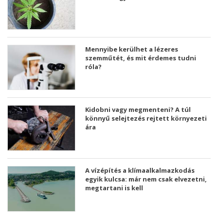
Mennyibe kerülhet a lézeres
szemműtét, és mit érdemes tudni
róla?
Kidobni vagy megmenteni? A túl
könnyű selejtezés rejtett környezeti
ára
A vízépítés a klímaalkalmazkodás
egyik kulcsa: már nem csak elvezetni,
megtartani is kell