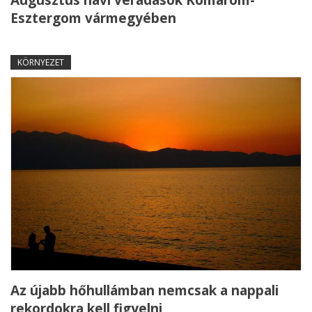
Augusztus havi véradások Komárom-
Esztergom vármegyében
KÖRNYEZET
Az újabb hőhullámban nemcsak a nappali
rekordokra kell figyelni