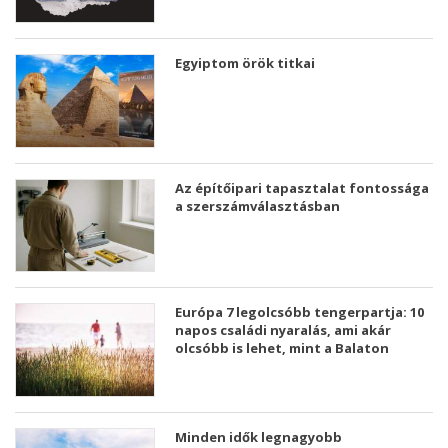
Egyiptom örök titkai
Az építőipari tapasztalat fontossága
a szerszámválasztásban
Európa 7 legolcsóbb tengerpartja: 10
napos családi nyaralás, ami akár
olcsóbb is lehet, mint a Balaton
Minden idők legnagyobb