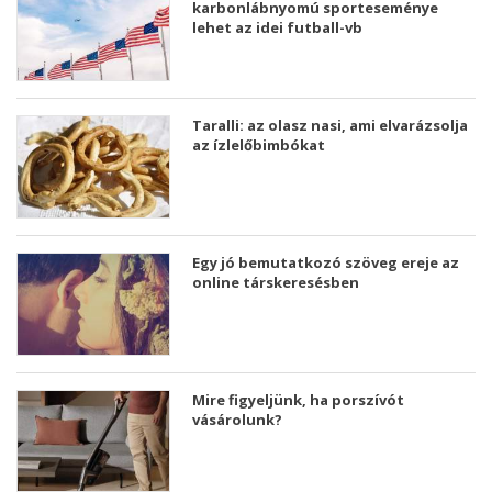
karbonlábnyomú sporteseménye
lehet az idei futball-vb
Taralli: az olasz nasi, ami elvarázsolja
az ízlelőbimbókat
Egy jó bemutatkozó szöveg ereje az
online társkeresésben
Mire figyeljünk, ha porszívót
vásárolunk?