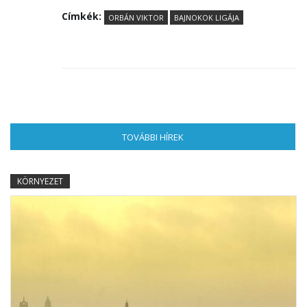
Címkék:
ORBÁN VIKTOR
BAJNOKOK LIGÁJA
TOVÁBBI HÍREK
(AKTÍV FÜL)
KÖRNYEZET