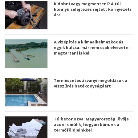
Kidobni vagy megmenteni? A túl
könnyű selejtezés rejtett környezeti
ára
A vízépítés a klímaalkalmazkodás
egyik kulcsa: már nem csak elvezetni,
megtartani is kell
Természetes ásványi megoldások a
vízszűrés hatékonyságáért
Túlbetonozva: Magyarország jövője
azon is múlik, hogyan bánunk a
termőföldjeinkkel