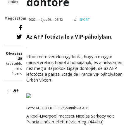
döntőre
ember
Megosztom
2022. május 29. - 05:52
SPORT
Az AFP fotózta le a VIP-páholyban.
Olvasási
Itthon nem verték nagydobra, hogy a magyar
idő
miniszterelnök hódol a hobbijának, és a helyszínen
kevesebb,
néz meg a Bajnokok Ligája-döntőjét, de az AFP
mint
1 perc
lefotózta a párizsi Stade de France VIP páholyában
Orbán Viktort.
a+
a-
Fotó: ALEXEY FILIPPOV/Sputnik via AFP
A Real-Liverpool meccset Nicolas Sarkozy volt
francia elnök mellett nézte meg. (
444.hu
)