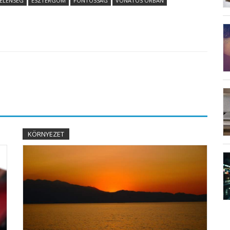
ELENSÉG
ESZTERGOM
FONTOSSÁG
VONATOS ORBÁN
KÖRNYEZET