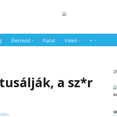
g
Életmód
Fiatal
Videó
+
2
tusálják, a sz*r
O
EMÉNY