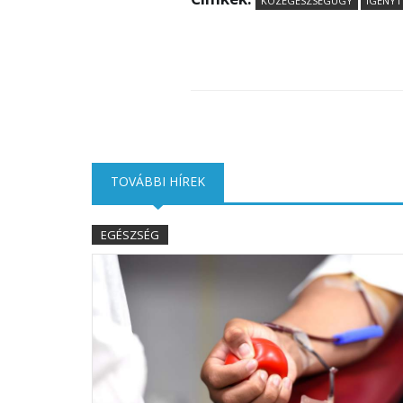
KÖZEGÉSZSÉGÜGY
IGÉNYT
TOVÁBBI HÍREK
(AKTÍV FÜL)
EGÉSZSÉG