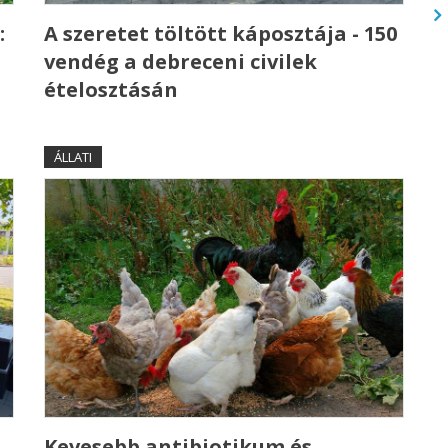
:
A szeretet töltött káposztája - 150
vendég a debreceni civilek
ételosztásán
ÁLLATI
Kevesebb antibiotikum és