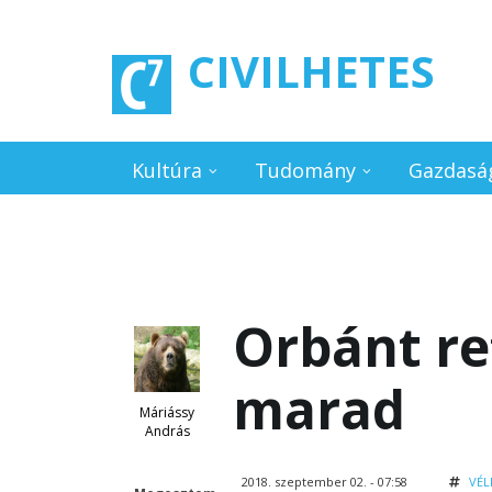
Ugrás a tartalomra
CIVILHETES
Kultúra
Tudomány
Gazdasá
Orbánt re
marad
Máriássy
András
2018. szeptember 02. - 07:58
VÉL