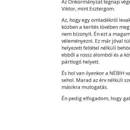
Az Önkormányzat tegnap végé
Viktor, mint Esztergom.
Az, hogy egy omladékról levak
közben a kerítés tövében meg
nem bizonyít. Én ezt a maga
véleményezni. Ez már jóval tú
helyezett feltétel nélküli beh
ebből a rossz álomból és a kö
pártlogó helyett.
És hol van ilyenkor a NÉBIH va
sehol. Marad az érv nélküli sz
másikra mutogatás.
Én pedig elfogadom, hogy ga