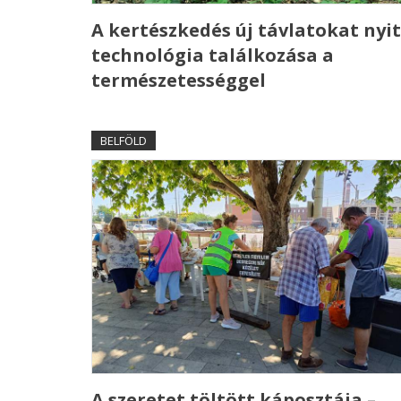
A kertészkedés új távlatokat nyit
technológia találkozása a
természetességgel
BELFÖLD
A szeretet töltött káposztája –