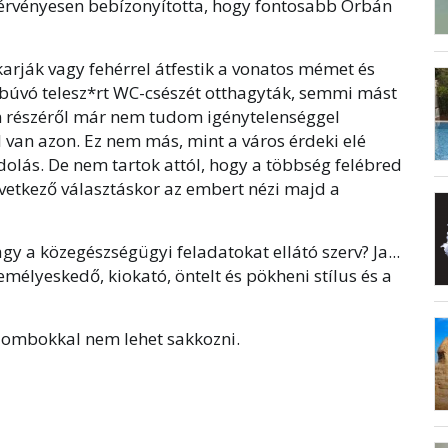
rvényesen bebízonyította, hogy fontosabb Orbán
arják vagy fehérrel átfestik a vonatos mémet és
búvó telesz*rt WC-csészét otthagyták, semmi mást
m részéről már nem tudom igénytelenséggel
l van azon. Ez nem más, mint a város érdeki elé
ódolás. De nem tartok attól, hogy a többség felébred
vetkező választáskor az embert nézi majd a
gy a közegészségügyi feladatokat ellátó szerv? Ja...
emélyeskedő, kiokató, öntelt és pökheni stílus és a
lombokkal nem lehet sakkozni.