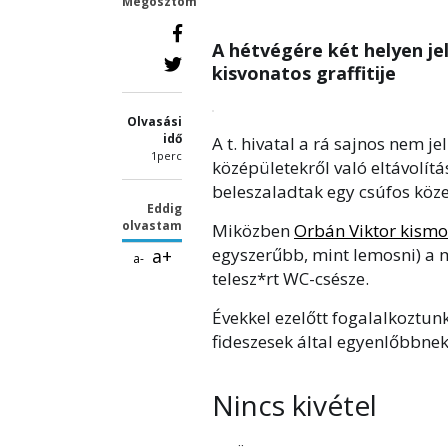
Megosztom
A hétvégére két helyen j
kisvonatos graffitije
Olvasási
idő
A t. hivatal a rá sajnos ne
1perc
középületekről való eltávolí
beleszaladtak egy csúfos kö
Eddig
olvastam
Miközben
Orbán Viktor kism
egyszerűbb, mint lemosni) a 
a+
a-
telesz*rt WC-csésze.
Évekkel ezelőtt fogalalkoztun
fideszesek által egyenlőbbnek
Nincs kivétel