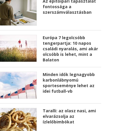
Az építőipari tapasztalat
fontossága a
szerszámválasztásban
Európa 7 legolcsóbb
tengerpartja: 10 napos
családi nyaralás, ami akár
olcsóbb is lehet, mint a
Balaton
Minden idők legnagyobb
karbonlábnyomú
sporteseménye lehet az
idei futball-vb
Taralli: az olasz nasi, ami
elvarázsolja az
ízlelőbimbókat