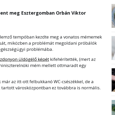
elent meg Esztergomban Orbán Viktor
m jellemző tempóban kezdte meg a vonatos mémemek
tását, miközben a problémát megoldani próbálók
zegészségügyi problémába.
ozdonyon üldögélő képét
kifehérítették, (mert az
miniszterelnöki mém mellett ottmaradt egy
k már az itt-ott felbukkanó WC-csészékkel, de a
 tartott városközpontban ez továbbra is normális.