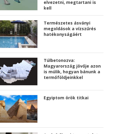
elvezetni, megtartani is
kell
Természetes ásványi
megoldások a vízszűrés
hatékonyságáért
Túlbetonozva:
Magyarország jövője azon
is múlik, hogyan bánunk a
termőföldjeinkkel
Egyiptom örök titkai