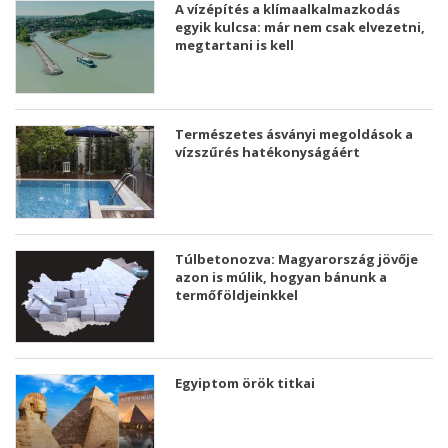
A vízépítés a klímaalkalmazkodás
egyik kulcsa: már nem csak elvezetni,
megtartani is kell
Természetes ásványi megoldások a
vízszűrés hatékonyságáért
Túlbetonozva: Magyarország jövője
azon is múlik, hogyan bánunk a
termőföldjeinkkel
Egyiptom örök titkai