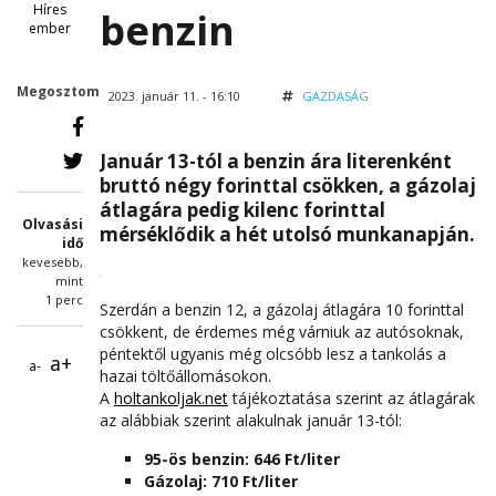
Híres
benzin
ember
Megosztom
2023. január 11. - 16:10
GAZDASÁG
Január 13-tól a benzin ára literenként
bruttó négy forinttal csökken, a gázolaj
átlagára pedig kilenc forinttal
Olvasási
mérséklődik a hét utolsó munkanapján.
idő
kevesebb,
mint
1 perc
Szerdán a benzin 12, a gázolaj átlagára 10 forinttal
csökkent, de érdemes még várniuk az autósoknak,
péntektől ugyanis még olcsóbb lesz a tankolás a
a+
a-
hazai töltőállomásokon.
A
holtankoljak.net
tájékoztatása szerint az átlagárak
az alábbiak szerint alakulnak január 13-tól:
95-ös benzin: 646 Ft/liter
Gázolaj: 710 Ft/liter