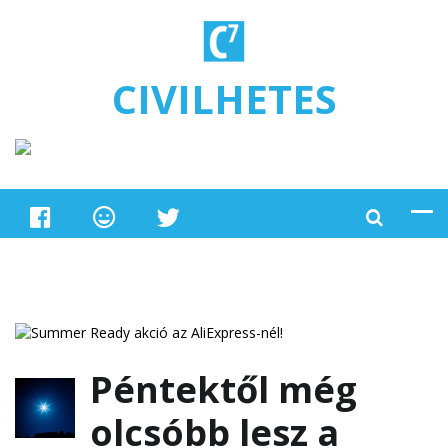
Ugrás a tartalomra
CIVILHETES
Péntektől még
olcsóbb lesz a