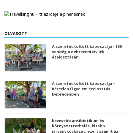
OLVASOTT
A szeretet töltött káposztája - 150
vendég a debreceni civilek
ételosztásán
A szeretet töltött káposztája –
Kéretlen Figyelem ételosztás
Debrecenben
Kevesebb antibiotikum és
környezetterhelés, kisebb
járványkockázat: ezért számít az