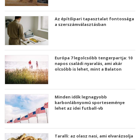
Az építőipari tapasztalat fontossága
a szerszámválasztásban
Európa 7 legolcsóbb tengerpartja: 10
napos családi nyaralás, ami akár
olcsóbb is lehet, mint a Balaton
Minden idők legnagyobb
karbonlábnyomú sporteseménye
lehet az idei futball-vb
Taralli: az olasz nasi, ami elvarázsolja