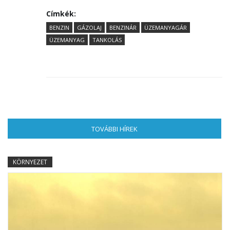
Címkék:
BENZIN
GÁZOLAJ
BENZINÁR
ÜZEMANYAGÁR
ÜZEMANYAG
TANKOLÁS
TOVÁBBI HÍREK
(AKTÍV FÜL)
KÖRNYEZET