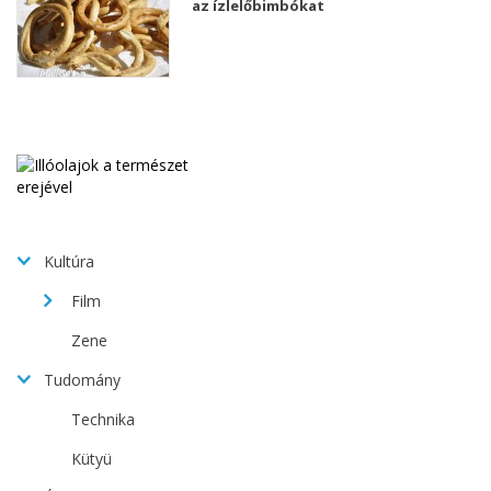
az ízlelőbimbókat
Kultúra
Film
Zene
Tudomány
Technika
Kütyü