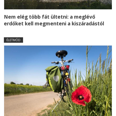
Nem elég több fát ültetni: a meglévő
erdőket kell megmenteni a kiszáradástól
ÉLETMÓD