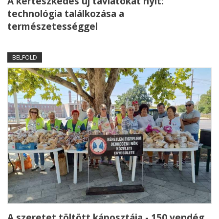
A kertészkedés új távlatokat nyit:
technológia találkozása a
természetességgel
BELFÖLD
A szeretet töltött káposztája - 150 vendég