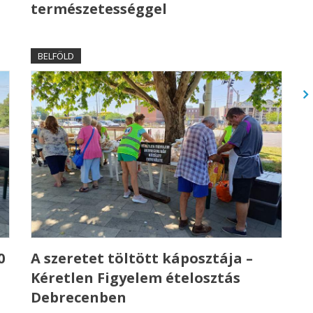
természetességgel
BELFÖLD
0
A szeretet töltött káposztája –
Kéretlen Figyelem ételosztás
Debrecenben