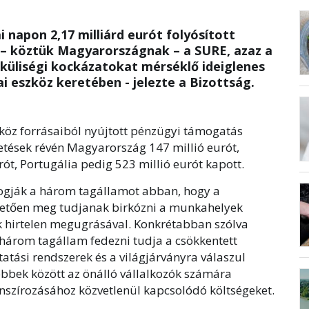
 napon 2,17 milliárd eurót folyósított
– köztük Magyarországnak – a SURE, azaz a
küliségi kockázatokat mérséklő ideiglenes
 eszköz keretében - jelezte a Bizottság.
zköz forrásaiból nyújtott pénzügyi támogatás
izetések révén Magyarország 147 millió eurót,
ót, Portugália pedig 523 millió eurót kapott.
 fogják a három tagállamot abban, hogy a
vetően meg tudjanak birkózni a munkahelyek
 hirtelen megugrásával. Konkrétabban szólva
 három tagállam fedezni tudja a csökkentett
tási rendszerek és a világjárványra válaszul
bbek között az önálló vállalkozók számára
anszírozásához közvetlenül kapcsolódó költségeket.