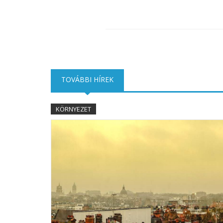
TOVÁBBI HÍREK
(AKTÍV FÜL)
KÖRNYEZET