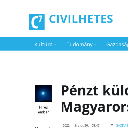
Ugrás a tartalomra
CIVILHETES
Kultúra
Tudomány
Gazdasá
Pénzt kül
Magyaror
Híres
ember
2022. március 30. - 08:47
GAZDA