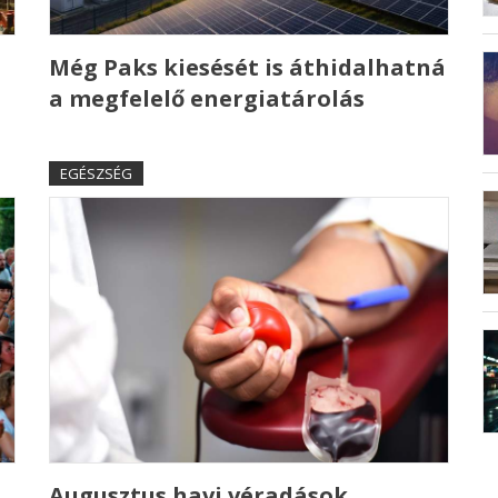
Még Paks kiesését is áthidalhatná
a megfelelő energiatárolás
EGÉSZSÉG
Augusztus havi véradások