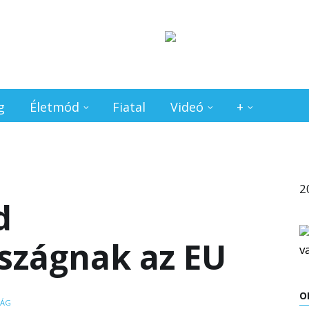
g
Életmód
Fiatal
Videó
+
2
d
szágnak az EU
O
SÁG