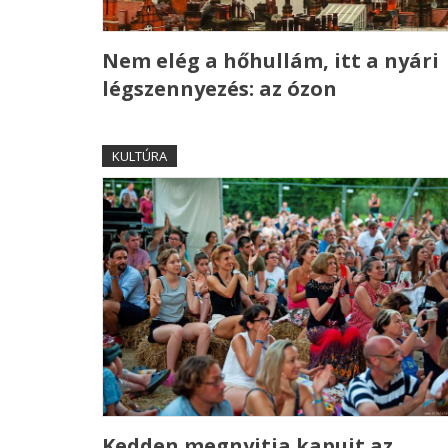
Nem elég a hőhullám, itt a nyári
légszennyezés: az ózon
KULTÚRA
Kedden megnyitja kapuit az