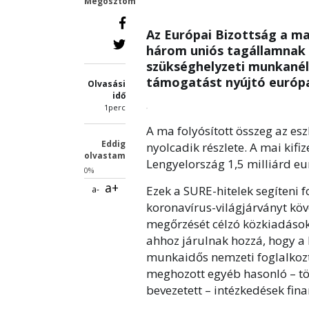
Megosztom
Az Európai Bizottság a mai
három uniós tagállamnak 
szükséghelyzeti munkanél
támogatást nyújtó európai
Olvasási
idő
1perc
A ma folyósított összeg az es
Eddig
nyolcadik részlete. A mai kif
olvastam
Lengyelország 1,5 milliárd eur
0%
a+
Ezek a SURE-hitelek segíteni
a-
koronavírus-világjárványt kö
megőrzését célzó közkiadások
ahhoz járulnak hozzá, hogy a
munkaidős nemzeti foglalkozta
meghozott egyéb hasonló – tö
bevezetett – intézkedések fin