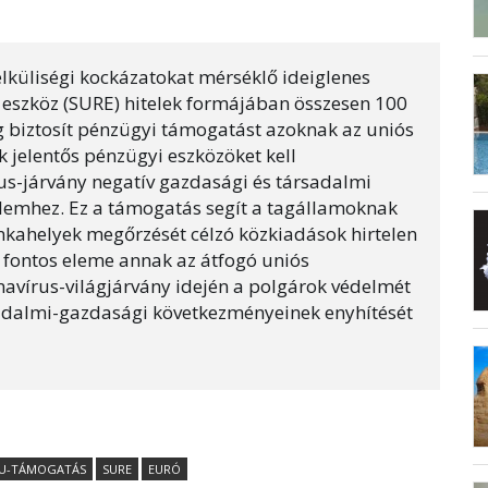
küliségi kockázatokat mérséklő ideiglenes
 eszköz (SURE) hitelek formájában összesen 100
g biztosít pénzügyi támogatást azoknak az uniós
jelentős pénzügyi eszközöket kell
us-járvány negatív gazdasági és társadalmi
lemhez. Ez a támogatás segít a tagállamoknak
nkahelyek megőrzését célzó közkiadások hirtelen
 fontos eleme annak az átfogó uniós
navírus-világjárvány idején a polgárok védelmét
adalmi-gazdasági következményeinek enyhítését
U-TÁMOGATÁS
SURE
EURÓ