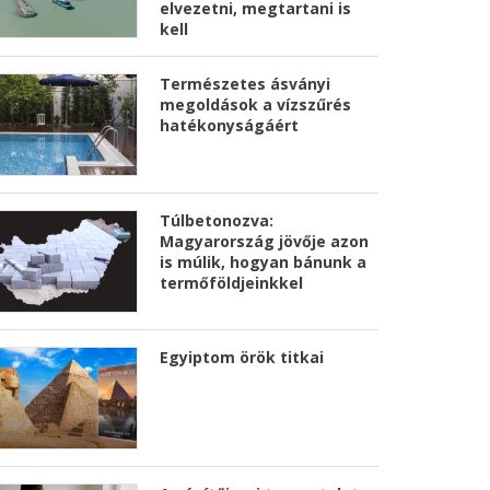
elvezetni, megtartani is
kell
Természetes ásványi
megoldások a vízszűrés
hatékonyságáért
Túlbetonozva:
Magyarország jövője azon
is múlik, hogyan bánunk a
termőföldjeinkkel
Egyiptom örök titkai