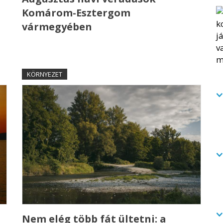
Komárom-Esztergom
vármegyében
KÖRNYEZET
a
Nem elég több fát ültetni: a