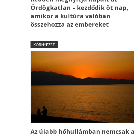
Ördögkatlan – kezdődik öt nap,
amikor a kultúra valóban
összehozza az embereket
KÖRNYEZET
Az újabb hőhullámban nemcsak 