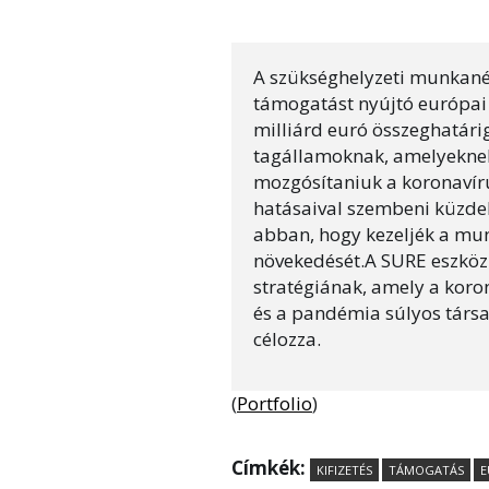
A szükséghelyzeti munkanél
támogatást nyújtó európai
milliárd euró összeghatári
tagállamoknak, amelyeknek 
mozgósítaniuk a koronavír
hatásaival szembeni küzde
abban, hogy kezeljék a mu
növekedését.A SURE eszköz
stratégiának, amely a koro
és a pandémia súlyos társ
célozza.
(
Portfolio
)
Címkék:
KIFIZETÉS
TÁMOGATÁS
E