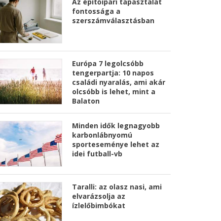
Az építőipari tapasztalat
fontossága a
szerszámválasztásban
Európa 7 legolcsóbb
tengerpartja: 10 napos
családi nyaralás, ami akár
olcsóbb is lehet, mint a
Balaton
Minden idők legnagyobb
karbonlábnyomú
sporteseménye lehet az
idei futball-vb
Taralli: az olasz nasi, ami
elvarázsolja az
ízlelőbimbókat