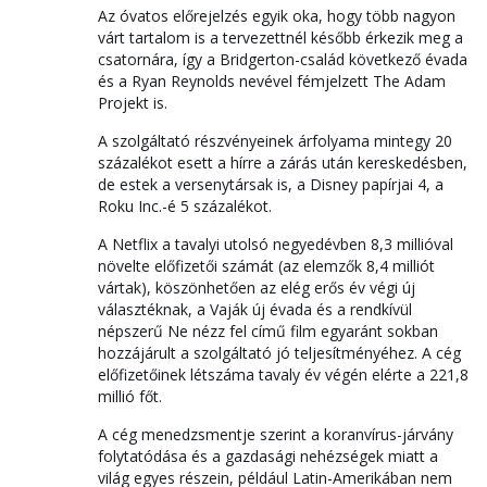
Az óvatos előrejelzés egyik oka, hogy több nagyon
várt tartalom is a tervezettnél később érkezik meg a
csatornára, így a Bridgerton-család következő évada
és a Ryan Reynolds nevével fémjelzett The Adam
Projekt is.
A szolgáltató részvényeinek árfolyama mintegy 20
százalékot esett a hírre a zárás után kereskedésben,
de estek a versenytársak is, a Disney papírjai 4, a
Roku Inc.-é 5 százalékot.
A Netflix a tavalyi utolsó negyedévben 8,3 millióval
növelte előfizetői számát (az elemzők 8,4 milliót
vártak), köszönhetően az elég erős év végi új
választéknak, a Vaják új évada és a rendkívül
népszerű Ne nézz fel című film egyaránt sokban
hozzájárult a szolgáltató jó teljesítményéhez. A cég
előfizetőinek létszáma tavaly év végén elérte a 221,8
millió főt.
A cég menedzsmentje szerint a koranvírus-járvány
folytatódása és a gazdasági nehézségek miatt a
világ egyes részein, például Latin-Amerikában nem