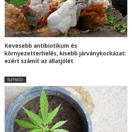
Kevesebb antibiotikum és
környezetterhelés, kisebb járványkockázat:
ezért számít az állatjólét
ÉLETMÓD