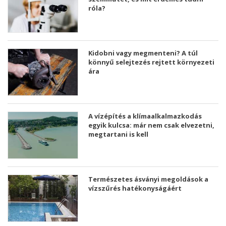
róla?
Kidobni vagy megmenteni? A túl
könnyű selejtezés rejtett környezeti
ára
A vízépítés a klímaalkalmazkodás
egyik kulcsa: már nem csak elvezetni,
megtartani is kell
Természetes ásványi megoldások a
vízszűrés hatékonyságáért