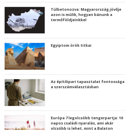
Túlbetonozva: Magyarország jövője
azon is múlik, hogyan bánunk a
termőföldjeinkkel
Egyiptom örök titkai
Az építőipari tapasztalat fontossága
a szerszámválasztásban
Európa 7 legolcsóbb tengerpartja: 10
napos családi nyaralás, ami akár
olcsóbb is lehet, mint a Balaton