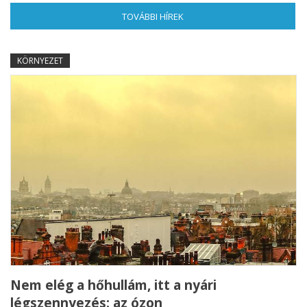
TOVÁBBI HÍREK
(AKTÍV FÜL)
KÖRNYEZET
Nem elég a hőhullám, itt a nyári
légszennyezés: az ózon