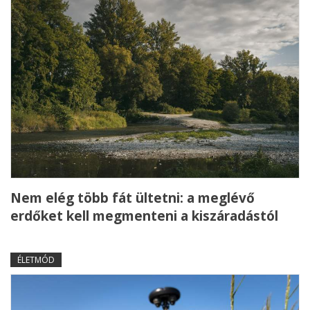
Nem elég több fát ültetni: a meglévő
erdőket kell megmenteni a kiszáradástól
ÉLETMÓD