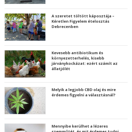
A szeretet töltött káposztája –
Kéretlen Figyelem ételosztás
Debrecenben
Kevesebb antibiotikum és
környezetterhelés, kisebb
járványkockázat: ezért számít az
állatjólét
Melyik a legjobb CBD olaj és mire
érdemes figyelni a választásnál?
Mennyibe kerülhet a lézeres
szemműtét, és mit érdemes tudni