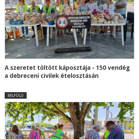
A szeretet töltött káposztája - 150 vendég
a debreceni civilek ételosztásán
BELFÖLD