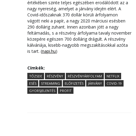
értékében szinte teljes egészében erodálódott az a
nagy nyereség, amelyet a járvány idején elért. A
Covid-időszaknak 370 dollár körüli árfolyamon
vágott neki a papír, a nagy 2020 márciusi esésben
290 dollárig zuhant. Innen azonban jött a nagy
feltámadás, s a részvény árfolyama tavaly november
közepére egészen 700 dollárig drágult. A részvény
kálváriája, kisebb-nagyobb megszakításokkal azóta
is tart. (
napi.hu
)
Címkék:
TŐZSDE
RÉSZVÉNY
RÉSZVÉNYÁRFOLYAM
NETFLIX
ESÉS
STREAMING
ELŐFIZETÉS
JÁRVÁNY
COVID-19
GYORSJELENTÉS
PROFIT