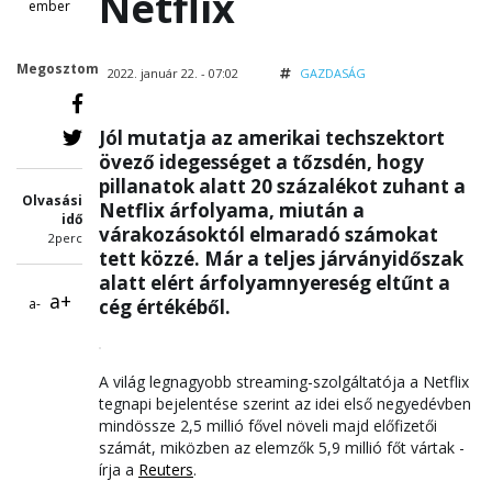
Netflix
ember
Megosztom
2022. január 22. - 07:02
GAZDASÁG
Jól mutatja az amerikai techszektort
övező idegességet a tőzsdén, hogy
pillanatok alatt 20 százalékot zuhant a
Olvasási
Netflix árfolyama, miután a
idő
várakozásoktól elmaradó számokat
2perc
tett közzé. Már a teljes járványidőszak
alatt elért árfolyamnyereség eltűnt a
a+
a-
cég értékéből.
A világ legnagyobb streaming-szolgáltatója a Netflix
tegnapi bejelentése szerint az idei első negyedévben
mindössze 2,5 millió fővel növeli majd előfizetői
számát, miközben az elemzők 5,9 millió főt vártak -
írja a
Reuters
.