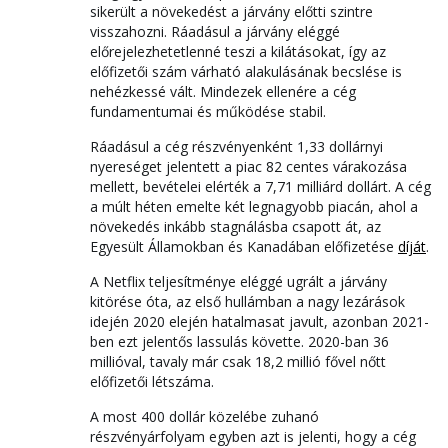
sikerült a növekedést a járvány előtti szintre
visszahozni. Ráadásul a járvány eléggé
előrejelezhetetlenné teszi a kilátásokat, így az
előfizetői szám várható alakulásának becslése is
nehézkessé vált. Mindezek ellenére a cég
fundamentumai és működése stabil.
Ráadásul a cég részvényenként 1,33 dollárnyi
nyereséget jelentett a piac 82 centes várakozása
mellett, bevételei elérték a 7,71 milliárd dollárt. A cég
a múlt héten emelte két legnagyobb piacán, ahol a
növekedés inkább stagnálásba csapott át, az
Egyesült Államokban és Kanadában előfizetése
díját
.
A Netflix teljesítménye eléggé ugrált a járvány
kitörése óta, az első hullámban a nagy lezárások
idején 2020 elején hatalmasat javult, azonban 2021-
ben ezt jelentős lassulás követte. 2020-ban 36
millióval, tavaly már csak 18,2 millió fővel nőtt
előfizetői létszáma.
A most 400 dollár közelébe zuhanó
részvényárfolyam egyben azt is jelenti, hogy a cég