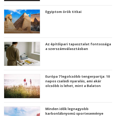
Egyiptom örök titkai
Az építőipari tapasztalat fontossága
a szerszámválasztásban
Európa 7 legolcsóbb tengerpartja: 10
napos családi nyaralás, ami akár
olcsóbb is lehet, mint a Balaton
Minden idők legnagyobb
karbonlábnyomú sporteseménye