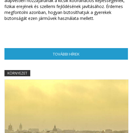
alapvetően hozzájárulnak a kicsik koordinációs képességeinek,
fizikai erejének és szellemi fejlődésének javításához. Érdemes
megfontolni azonban, hogyan biztosíthatjuk a gyerekek
biztonságát ezen járművek használata mellett.
TOVÁBBI HÍREK
(AKTÍV FÜL)
KÖRNYEZET