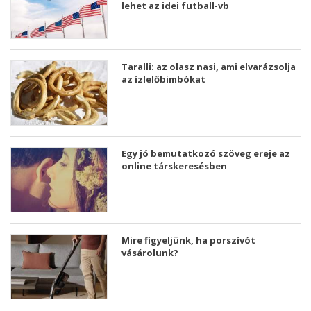
lehet az idei futball-vb
Taralli: az olasz nasi, ami elvarázsolja
az ízlelőbimbókat
Egy jó bemutatkozó szöveg ereje az
online társkeresésben
Mire figyeljünk, ha porszívót
vásárolunk?