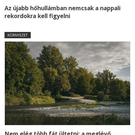
Az újabb hőhullámban nemcsak a nappali
rekordokra kell figyelni
KÖRNYEZET
Nem elég több fát ültetni: a meglévő