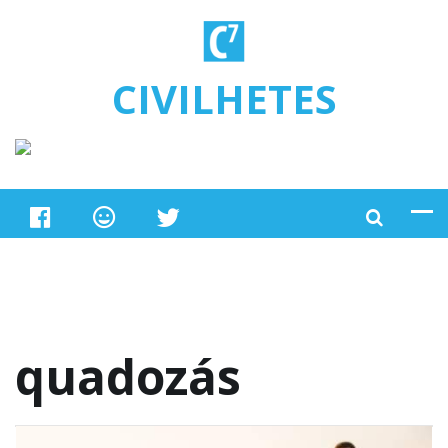
Ugrás a tartalomra
CIVILHETES
quadozás