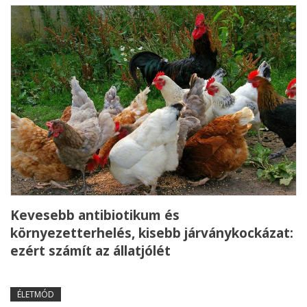
Kevesebb antibiotikum és
környezetterhelés, kisebb járványkockázat:
ezért számít az állatjólét
ÉLETMÓD