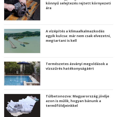
könnyű selejtezés rejtett környezeti
ára
A vízépítés a klímaalkalmazkodás
egyik kulcsa: már nem csak elvezetni,
megtartani is kell
Természetes ásványi megoldások a
vízszűrés hatékonyságáért
Túlbetonozva: Magyarország jövője
azon is múlik, hogyan bánunk a
termőföldjeinkkel