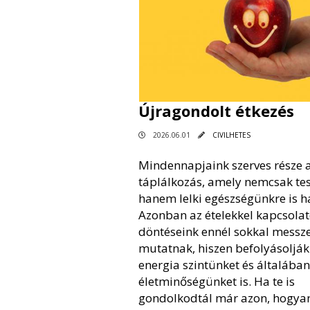
Újragondolt étkezés
2026.06.01
CIVILHETES
Mindennapjaink szerves része 
táplálkozás, amely nemcsak tes
hanem lelki egészségünkre is ha
Azonban az ételekkel kapcsolat
döntéseink ennél sokkal messz
mutatnak, hiszen befolyásolják
energia szintünket és általában
életminőségünket is. Ha te is
gondolkodtál már azon, hogya