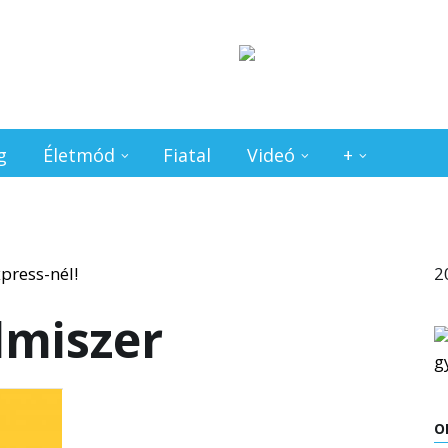
g
Életmód
Fiatal
Videó
+
2
lmiszer
O