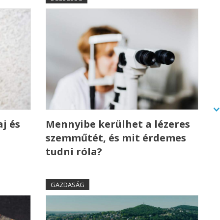
j és
Mennyibe kerülhet a lézeres
szemműtét, és mit érdemes
tudni róla?
GAZDASÁG