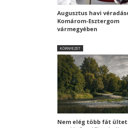
Augusztus havi véradás
Komárom-Esztergom
vármegyében
KÖRNYEZET
Nem elég több fát ültet