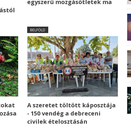
egyszerű mozgásötletek ma
ástól
BELFÖLD
tokat
A szeretet töltött káposztája
kozása
- 150 vendég a debreceni
civilek ételosztásán