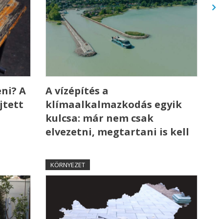
ni? A
A vízépítés a
jtett
klímaalkalmazkodás egyik
kulcsa: már nem csak
elvezetni, megtartani is kell
KÖRNYEZET