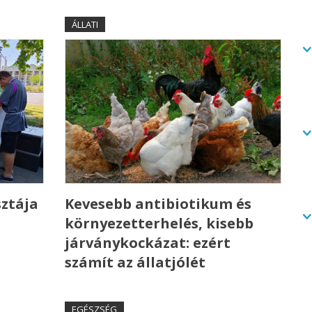
ÁLLATI
sztája
Kevesebb antibiotikum és
környezetterhelés, kisebb
n
járványkockázat: ezért
számít az állatjólét
EGÉSZSÉG