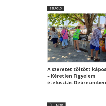
BELFÖLD
A szeretet töltött kápo
– Kéretlen Figyelem
ételosztás Debrecenbe
ÉLETMÓD