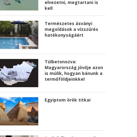
elvezetni, megtartani is
kell
Természetes ásványi
megoldások a vízszűrés
hatékonyságáért
Túlbetonozva:
Magyarország jövője azon
is múlik, hogyan bánunk a
termőföldjeinkkel
Egyiptom örök titkai