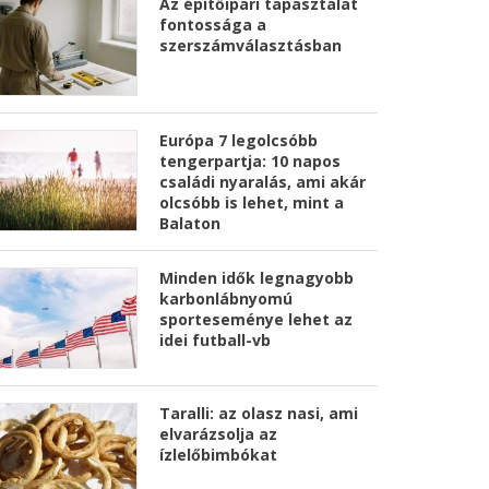
Az építőipari tapasztalat
fontossága a
szerszámválasztásban
Európa 7 legolcsóbb
tengerpartja: 10 napos
családi nyaralás, ami akár
olcsóbb is lehet, mint a
Balaton
Minden idők legnagyobb
karbonlábnyomú
sporteseménye lehet az
idei futball-vb
Taralli: az olasz nasi, ami
elvarázsolja az
ízlelőbimbókat