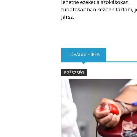
lehetne ezeket a szokásokat
tudatosabban kézben tartani, j
jársz.
TOVÁBBI HÍREK
(AKTÍV FÜL)
EGÉSZSÉG