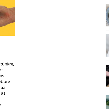
a
tünkre,
t.
os
ebbre
 az
 az
n