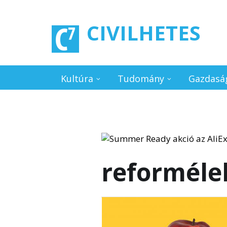
Ugrás a tartalomra
CIVILHETES
Kultúra
Tudomány
Gazdasá
reforméle