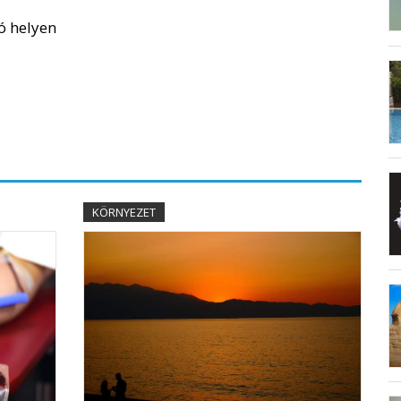
ó helyen
KÖRNYEZET