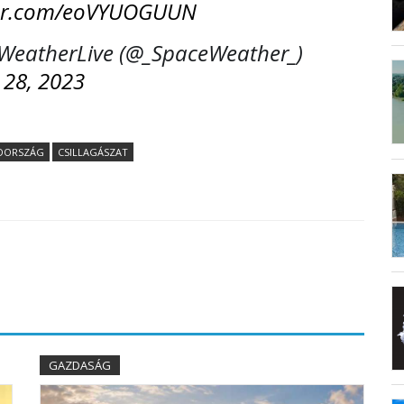
tter.com/eoVYUOGUUN
eatherLive (@_SpaceWeather_)
 28, 2023
DORSZÁG
CSILLAGÁSZAT
GAZDASÁG