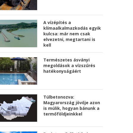
A vízépítés a
klímaalkalmazkodás egyik
kulcsa: már nem csak
elvezetni, megtartani is
kell
Természetes ásványi
megoldások a vízszűrés
hatékonyságáért
Túlbetonozva:
Magyarország jövője azon
is múlik, hogyan bánunk a
termőföldjeinkkel