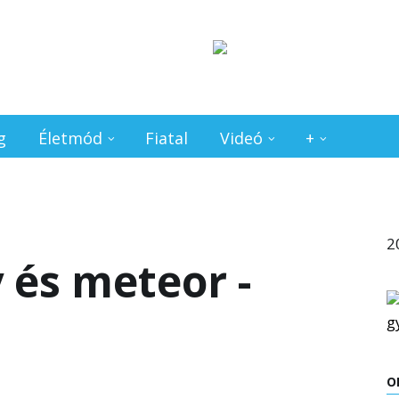
g
Életmód
Fiatal
Videó
+
2
 és meteor -
O