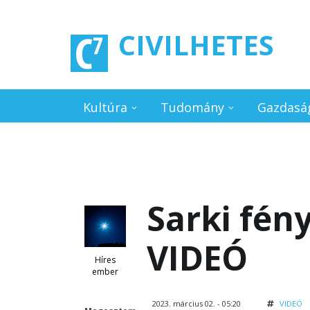
Ugrás a tartalomra
CIVILHETES
Kultúra
Tudomány
Gazdasá
Sarki fény
VIDEÓ
Híres
ember
2023. március 02. - 05:20
VIDEÓ