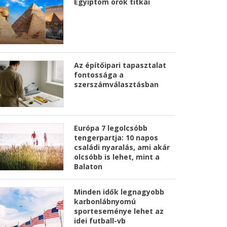
Egyiptom örök titkai
Az építőipari tapasztalat
fontossága a
szerszámválasztásban
Európa 7 legolcsóbb
tengerpartja: 10 napos
családi nyaralás, ami akár
olcsóbb is lehet, mint a
Balaton
Minden idők legnagyobb
karbonlábnyomú
sporteseménye lehet az
idei futball-vb