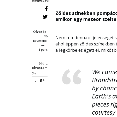
Megosztom
Zöldes színekben pompázot
amikor egy meteor szelte 
Olvasási
idő
Nem mindennapi jelenséget sik
kevesebb,
ahol éppen zöldes színekben t
mint
a légkörbe és égett el, miközb
1 perc
Eddig
olvastam
We came 
0%
Brändstr
a+
a-
by chanc
Earth's 
pieces ri
courtesy