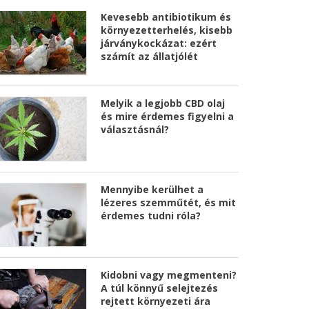
Kevesebb antibiotikum és
környezetterhelés, kisebb
járványkockázat: ezért
számít az állatjólét
Melyik a legjobb CBD olaj
és mire érdemes figyelni a
választásnál?
Mennyibe kerülhet a
lézeres szemműtét, és mit
érdemes tudni róla?
Kidobni vagy megmenteni?
A túl könnyű selejtezés
rejtett környezeti ára