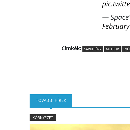
pic.twi
— SpaceW
February
Címkék:
SARKI FÉNY
METEOR
SVÉ
TOVÁBBI HÍREK
(AKTÍV FÜL)
KÖRNYEZET