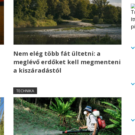
a
Nem elég több fát ültetni: a
meglévő erdőket kell megmenteni
a kiszáradástól
TECHNIKA