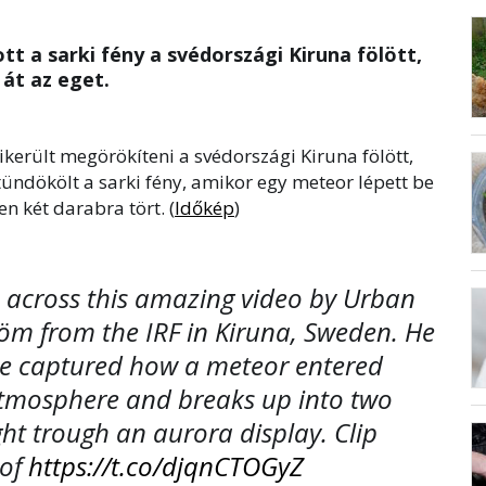
t a sarki fény a svédországi Kiruna fölött,
át az eget.
erült megörökíteni a svédországi Kiruna fölött,
ündökölt a sarki fény, amikor egy meteor lépett be
en két darabra tört. (
Időkép
)
across this amazing video by Urban
öm from the IRF in Kiruna, Sweden. He
e captured how a meteor entered
atmosphere and breaks up into two
ght trough an aurora display. Clip
 of
https://t.co/djqnCTOGyZ