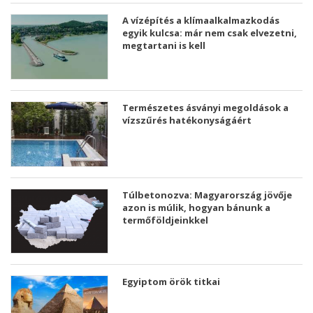
A vízépítés a klímaalkalmazkodás
egyik kulcsa: már nem csak elvezetni,
megtartani is kell
Természetes ásványi megoldások a
vízszűrés hatékonyságáért
Túlbetonozva: Magyarország jövője
azon is múlik, hogyan bánunk a
termőföldjeinkkel
Egyiptom örök titkai