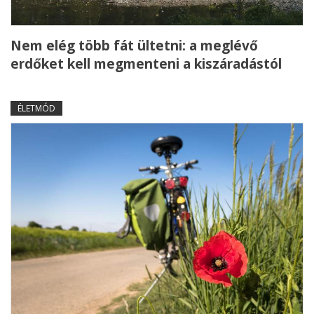
Nem elég több fát ültetni: a meglévő
erdőket kell megmenteni a kiszáradástól
ÉLETMÓD