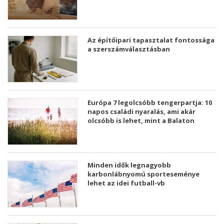
Az építőipari tapasztalat fontossága
a szerszámválasztásban
Európa 7 legolcsóbb tengerpartja: 10
napos családi nyaralás, ami akár
olcsóbb is lehet, mint a Balaton
Minden idők legnagyobb
karbonlábnyomú sporteseménye
lehet az idei futball-vb