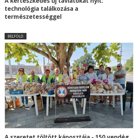
A kertészkedés új távlatokat nyit:
technológia találkozása a
természetességgel
BELFÖLD
A szeretet töltött káposztája - 150 vendég