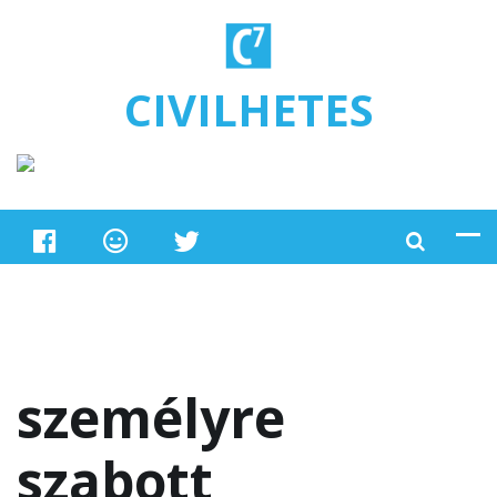
Ugrás a tartalomra
CIVILHETES
személyre
szabott