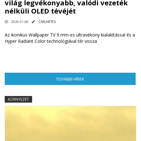
világ legvékonyabb, valódi vezeték
nélküli OLED tévéjét
2026.01.06
CIVILHETES
Az ikonikus Wallpaper TV 9 mm-es ultravékony kialakítással és a
Hyper Radiant Color technológiával tér vissza
TOVÁBBI HÍREK
(AKTÍV FÜL)
KÖRNYEZET