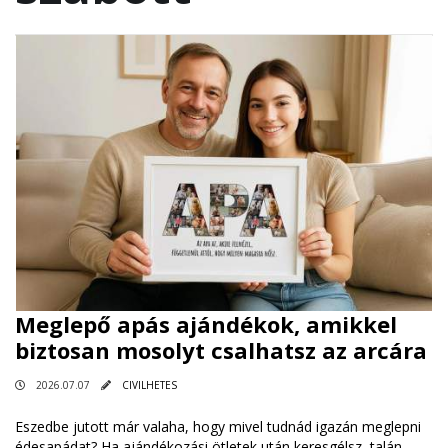
Meglepő apás ajándékok, amikkel
biztosan mosolyt csalhatsz az arcára
2026.07.07
CIVILHETES
Eszedbe jutott már valaha, hogy mivel tudnád igazán meglepni
édesapádat? Ha ajándékozási ötletek után keresgélsz, talán