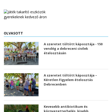
OLVASOTT
A szeretet töltött káposztája - 150
vendég a debreceni civilek
ételosztásán
A szeretet töltött káposztája –
Kéretlen Figyelem ételosztás
Debrecenben
Kevesebb antibiotikum és
környezetterhelés, kisebb