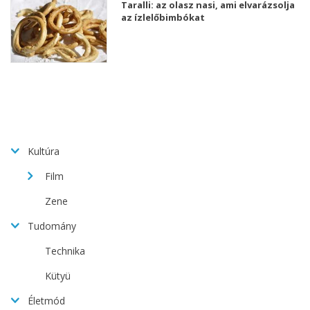
Taralli: az olasz nasi, ami elvarázsolja
az ízlelőbimbókat
Kultúra
Film
Zene
Tudomány
Technika
Kütyü
Életmód