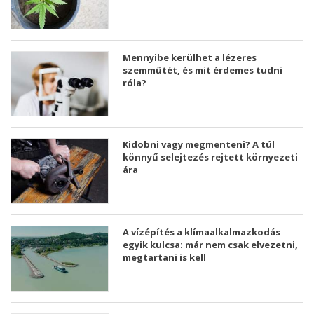
Mennyibe kerülhet a lézeres
szemműtét, és mit érdemes tudni
róla?
Kidobni vagy megmenteni? A túl
könnyű selejtezés rejtett környezeti
ára
A vízépítés a klímaalkalmazkodás
egyik kulcsa: már nem csak elvezetni,
megtartani is kell