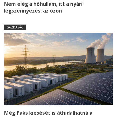
Nem elég a hőhullám, itt a nyári
légszennyezés: az ózon
GAZDASÁG
Még Paks kiesését is áthidalhatná a