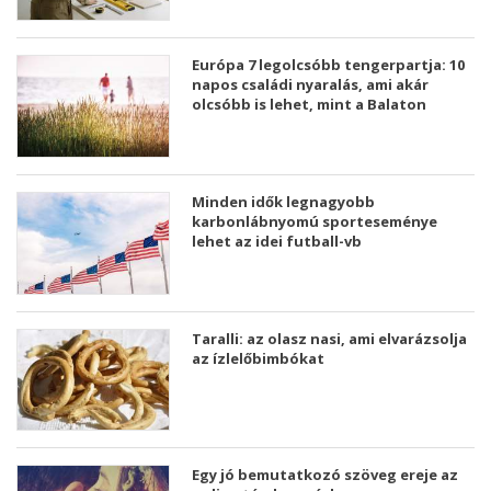
Európa 7 legolcsóbb tengerpartja: 10
napos családi nyaralás, ami akár
olcsóbb is lehet, mint a Balaton
Minden idők legnagyobb
karbonlábnyomú sporteseménye
lehet az idei futball-vb
Taralli: az olasz nasi, ami elvarázsolja
az ízlelőbimbókat
Egy jó bemutatkozó szöveg ereje az