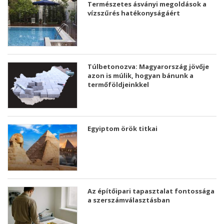
Természetes ásványi megoldások a
vízszűrés hatékonyságáért
Túlbetonozva: Magyarország jövője
azon is múlik, hogyan bánunk a
termőföldjeinkkel
Egyiptom örök titkai
Az építőipari tapasztalat fontossága
a szerszámválasztásban