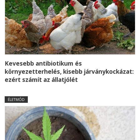
Kevesebb antibiotikum és
környezetterhelés, kisebb járványkockázat:
ezért számít az állatjólét
ÉLETMÓD