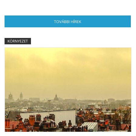
TOVÁBBI HÍREK
(AKTÍV FÜL)
KÖRNYEZET