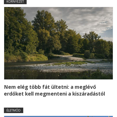
KÖRNYEZET
Nem elég több fát ültetni: a meglévő
erdőket kell megmenteni a kiszáradástól
ÉLETMÓD