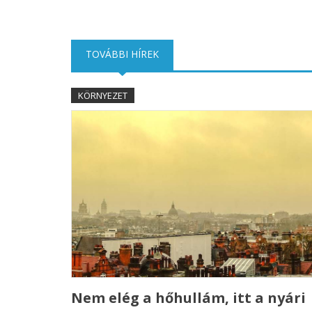
TOVÁBBI HÍREK
(AKTÍV FÜL)
KÖRNYEZET
Nem elég a hőhullám, itt a nyári