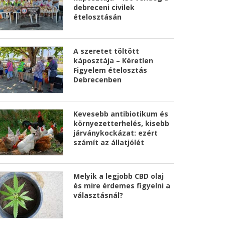
debreceni civilek
ételosztásán
A szeretet töltött
káposztája – Kéretlen
Figyelem ételosztás
Debrecenben
Kevesebb antibiotikum és
környezetterhelés, kisebb
járványkockázat: ezért
számít az állatjólét
Melyik a legjobb CBD olaj
és mire érdemes figyelni a
választásnál?