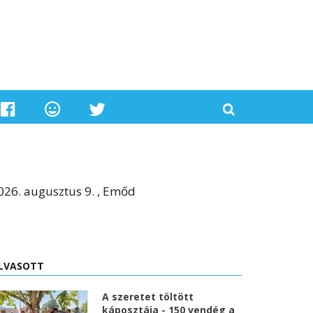
026. augusztus 9. , Emőd
LVASOTT
A szeretet töltött
káposztája - 150 vendég a