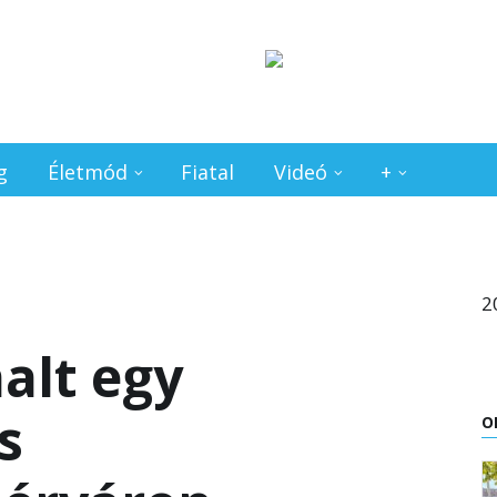
g
Életmód
Fiatal
Videó
+
2
alt egy
s
O