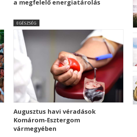
a megfelelő energiatárolás
EGÉSZSÉG
Augusztus havi véradások
Komárom-Esztergom
vármegyében