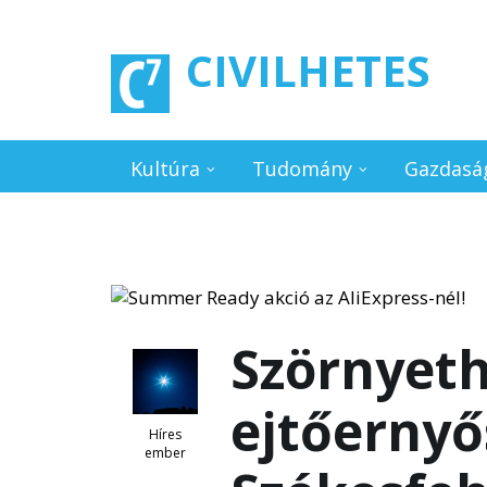
Ugrás a tartalomra
CIVILHETES
Kultúra
Tudomány
Gazdasá
Szörnyeth
ejtőernyő
Híres
ember