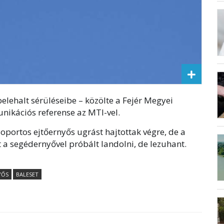
 belehalt sérüléseibe – közölte a Fejér Megyei
ikációs referense az MTI-vel.
portos ejtőernyős ugrást hajtottak végre, de a
rt a segédernyővel próbált landolni, de lezuhant.
YŐS
BALESET