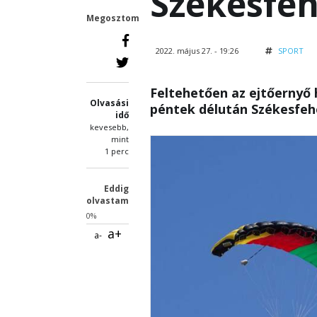
Székesfe
Megosztom
2022. május 27. - 19:26
SPORT
Feltehetően az ejtőernyő 
Olvasási
péntek délután Székesfeh
idő
kevesebb,
mint
1 perc
Eddig
olvastam
0%
a+
a-