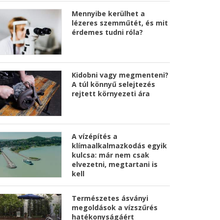
Mennyibe kerülhet a
lézeres szemműtét, és mit
érdemes tudni róla?
Kidobni vagy megmenteni?
A túl könnyű selejtezés
rejtett környezeti ára
A vízépítés a
klímaalkalmazkodás egyik
kulcsa: már nem csak
elvezetni, megtartani is
kell
Természetes ásványi
megoldások a vízszűrés
hatékonyságáért