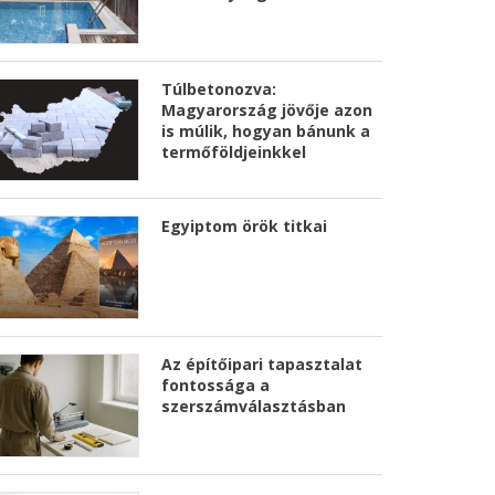
Túlbetonozva:
Magyarország jövője azon
is múlik, hogyan bánunk a
termőföldjeinkkel
Egyiptom örök titkai
Az építőipari tapasztalat
fontossága a
szerszámválasztásban