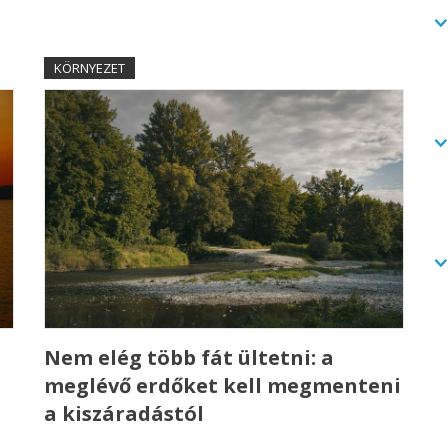
KÖRNYEZET
a
Nem elég több fát ültetni: a
meglévő erdőket kell megmenteni
a kiszáradástól