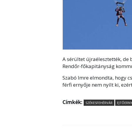
A sérültet újraélesztették, de
Rendőr-főkapitányság kommun
Szabó Imre elmondta, hogy cso
férfi ernyője nem nyílt ki, ezé
Címkék:
SZÉKESFEHÉRVÁR
EJTŐERN