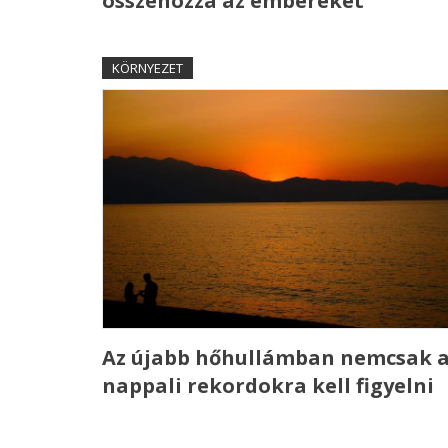
összehozza az embereket
KÖRNYEZET
Az újabb hőhullámban nemcsak 
nappali rekordokra kell figyelni