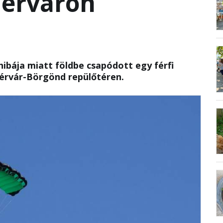
hérváron
hibája miatt földbe csapódott egy férfi
érvár-Börgönd repülőtéren.