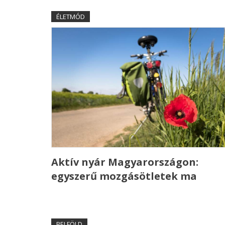
ÉLETMÓD
Aktív nyár Magyarországon:
egyszerű mozgásötletek ma
BELFÖLD