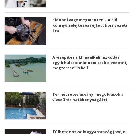
Kidobni vagy megmenteni? A túl
könnyű selejtezés rejtett környezeti
ára
A vízépítés a klímaalkalmazkodás
egyik kulcsa: már nem csak elvezetni,
megtartani is kell
Természetes ásványi megoldások a
vízszűrés hatékonyságáért
Túlbetonozva: Magyarország jövője