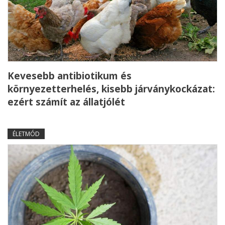
Kevesebb antibiotikum és
környezetterhelés, kisebb járványkockázat:
ezért számít az állatjólét
ÉLETMÓD