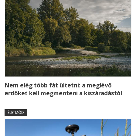
Nem elég több fát ültetni: a meglévő
erdőket kell megmenteni a kiszáradástól
ÉLETMÓD