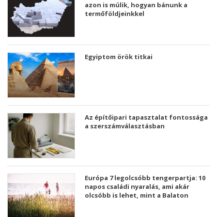
azon is múlik, hogyan bánunk a
termőföldjeinkkel
Egyiptom örök titkai
Az építőipari tapasztalat fontossága
a szerszámválasztásban
Európa 7 legolcsóbb tengerpartja: 10
napos családi nyaralás, ami akár
olcsóbb is lehet, mint a Balaton