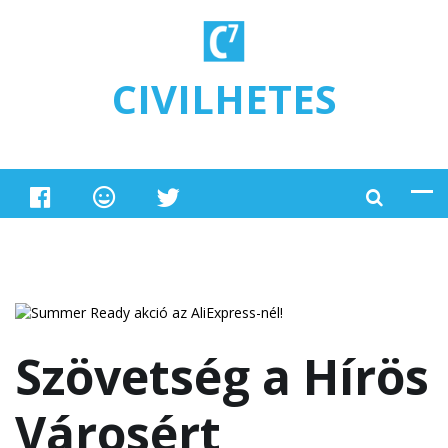
Ugrás a tartalomra
CIVILHETES
Szövetség a Hírös
Városért