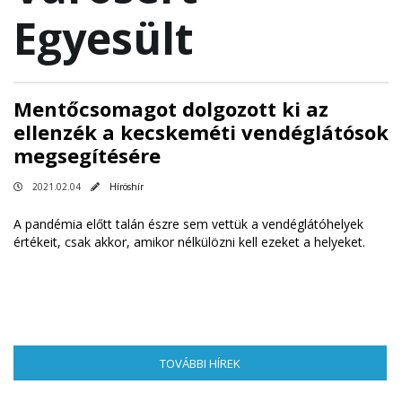
Egyesült
Mentőcsomagot dolgozott ki az
ellenzék a kecskeméti vendéglátósok
megsegítésére
2021.02.04
Híröshír
A pandémia előtt talán észre sem vettük a vendéglátóhelyek
értékeit, csak akkor, amikor nélkülözni kell ezeket a helyeket.
TOVÁBBI HÍREK
(AKTÍV FÜL)