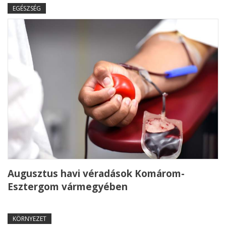
EGÉSZSÉG
Augusztus havi véradások Komárom-
Esztergom vármegyében
KÖRNYEZET