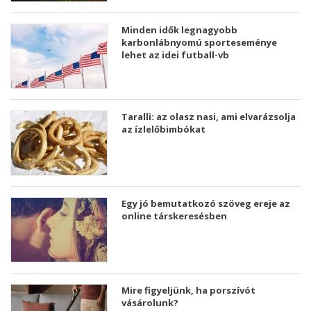
Minden idők legnagyobb
karbonlábnyomú sporteseménye
lehet az idei futball-vb
Taralli: az olasz nasi, ami elvarázsolja
az ízlelőbimbókat
Egy jó bemutatkozó szöveg ereje az
online társkeresésben
Mire figyeljünk, ha porszívót
vásárolunk?