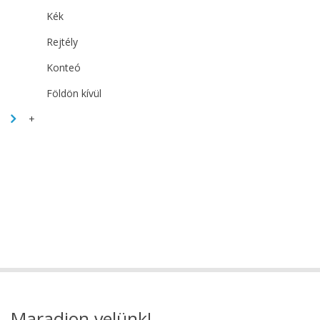
Kék
Rejtély
Konteó
Földön kívül
+
Maradjon velünk!