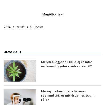
Még több hír
2026. augusztus 7. , Ibolya
OLVASOTT
Melyik a legjobb CBD olaj és mire
érdemes figyelni a választásnál?
Mennyibe kerülhet a lézeres
szemműtét, és mit érdemes tudni
róla?