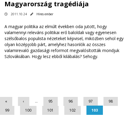
Magyarország tragédiája
2011.10.24
Híres ember
A magyar politika az elmúlt években oda jutott, hogy
valamennyi releváns politikai erő baloldali vagy egyenesen
szélsőbalos populista nézeteket képvisel, miközben sehol egy
olyan középjobb párt, amelyhez hasonlók az összes
valamirevaló gazdasági reformot megvalósították mondjuk
Szlovákiában. Hogy lesz ebből kilábalás? Sehogy.
Oldalak
«
‹
…
95
96
97
98
99
100
101
102
103