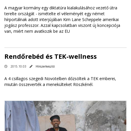
A magyar kormány egy diktatúra kialakulásához vezető útra
terelte országát - ismételte el véleményét egy német
hírportálnak adott interjújában Kim Lane Scheppele amerikai
jogász professzor. Azzal kapcsolatban viszont új koncepciója
van, miért nem avatkozik be az EU
Rendőrebéd és TEK-wellness
2015.10.03
Hírszerkesztő
A 4 csillagos szegedi Novotelben dőzsöltek a TEK emberei,
miután összeverték a menekülteket Röszkénél.