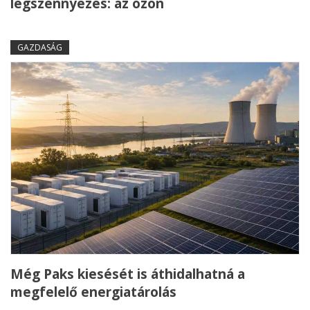
légszennyezés: az ózon
GAZDASÁG
Még Paks kiesését is áthidalhatná a
megfelelő energiatárolás