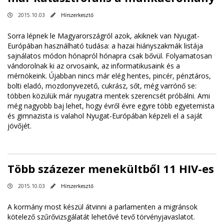
2015.10.03
Hírszerkesztő
Sorra lépnek le Magyarországról azok, akiknek van Nyugat-
Európában használható tudása: a hazai hiányszakmák listája
sajnálatos módon hónapról hónapra csak bővül. Folyamatosan
vándorolnak ki az orvosaink, az informatikusaink és a
mérnökeink. Újabban nincs már elég hentes, pincér, pénztáros,
bolti eladó, mozdonyvezető, cukrász, sőt, még varrónő se:
többen közülük már nyugatra mentek szerencsét próbálni. Ami
még nagyobb baj lehet, hogy évről évre egyre több egyetemista
és gimnazista is valahol Nyugat-Európában képzeli el a saját
jövőjét.
Több százezer menekültből 11 HIV-es
2015.10.03
Hírszerkesztő
A kormány most készül átvinni a parlamenten a migránsok
kötelező szűrővizsgálatát lehetővé tevő törvényjavaslatot.