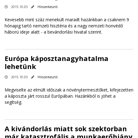
2015.10.03
Hírszerkesztő
Kevesebb mint száz menekült maradt hazánkban a csaknem 9
hónapig tartó nemzeti hisztéria és a nagy nemzeti honvédő
háború ideje alatt - a bevándorlási hivatal szerint.
Európa káposztanagyhatalma
lehetünk
2015.10.03
Hírszerkesztő
Megviselte az elmúlt időszak a növénytermesztőket, kifejezetten
a káposzta járt rosszul Európában. Hazánkból is jöhet a
segítség.
A kivándorlás miatt sok szektorban
már katasztrofális a munkaerőhiány