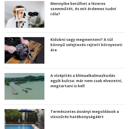
Mennyibe kerülhet a lézeres
szemműtét, és mit érdemes tudni
róla?
Kidobni vagy megmenteni? A túl
könnyű selejtezés rejtett környezeti
ára
A vízépítés a klímaalkalmazkodás
egyik kulcsa: már nem csak elvezetni,
megtartani is kell
Természetes ásványi megoldások a
vízszűrés hatékonyságáért