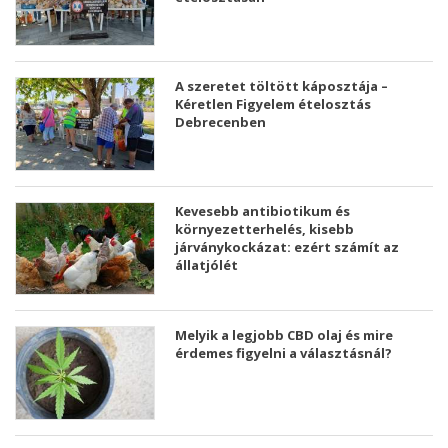
A szeretet töltött káposztája –
Kéretlen Figyelem ételosztás
Debrecenben
Kevesebb antibiotikum és
környezetterhelés, kisebb
járványkockázat: ezért számít az
állatjólét
Melyik a legjobb CBD olaj és mire
érdemes figyelni a választásnál?