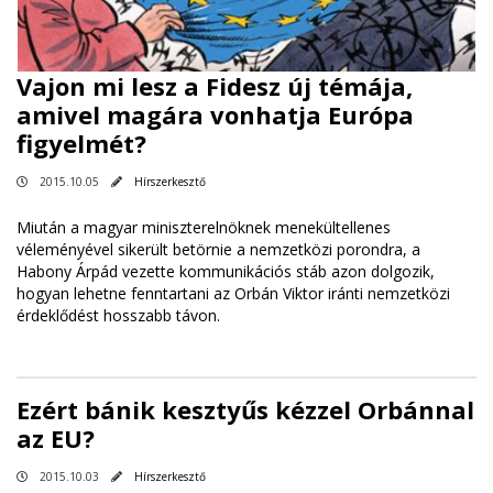
Vajon mi lesz a Fidesz új témája,
amivel magára vonhatja Európa
figyelmét?
2015.10.05
Hírszerkesztő
Miután a magyar miniszterelnöknek menekültellenes
véleményével sikerült betörnie a nemzetközi porondra, a
Habony Árpád vezette kommunikációs stáb azon dolgozik,
hogyan lehetne fenntartani az Orbán Viktor iránti nemzetközi
érdeklődést hosszabb távon.
Ezért bánik kesztyűs kézzel Orbánnal
az EU?
2015.10.03
Hírszerkesztő