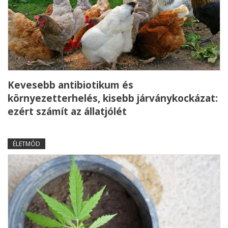
Kevesebb antibiotikum és
környezetterhelés, kisebb járványkockázat:
ezért számít az állatjólét
ÉLETMÓD