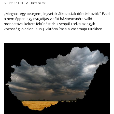
2013.11.03
Híres ember
„Meghalt egy betegem, legyetek átkozottak döntéshozók!” Ezzel
a nem éppen egy nyugdíjas vidéki háziorvosnőre valló
mondatával keltett feltűnést dr. Csehpál Etelka az egyik
közösségi oldalon.
Kun J. Viktória
írása a
Vasárnapi Hírekben
.