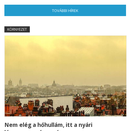
TOVÁBBI HÍREK
(AKTÍV FÜL)
KÖRNYEZET
Nem elég a hőhullám, itt a nyári