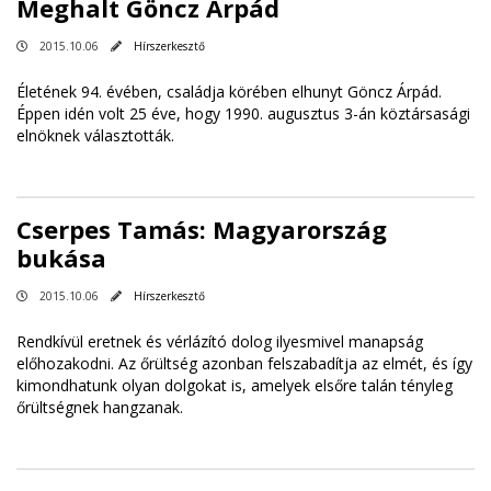
Meghalt Göncz Árpád
2015.10.06
Hírszerkesztő
Életének 94. évében, családja körében elhunyt Göncz Árpád.
Éppen idén volt 25 éve, hogy 1990. augusztus 3-án köztársasági
elnöknek választották.
Cserpes Tamás: Magyarország
bukása
2015.10.06
Hírszerkesztő
Rendkívül eretnek és vérlázító dolog ilyesmivel manapság
előhozakodni. Az őrültség azonban felszabadítja az elmét, és így
kimondhatunk olyan dolgokat is, amelyek elsőre talán tényleg
őrültségnek hangzanak.