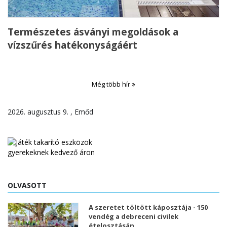
Természetes ásványi megoldások a
vízszűrés hatékonyságáért
Még több hír
2026. augusztus 9. , Emőd
OLVASOTT
A szeretet töltött káposztája - 150
vendég a debreceni civilek
ételosztásán