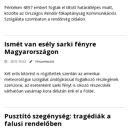
Pénteken 4897 embert fogtak el tiltott határátlépés miatt,
közölte az Országos Rendőr-főkapitányság Kommunikációs
Szolgálata szombaton a rendőrség oldalon.
Ismét van esély sarki fényre
Magyarországon
2015.10.02
Hírszerkesztő
Két erős kitörést is rögzítettek szerdán az amerikai
meteorológiai szolgálat űridőjárással foglalkozó részlegének
szenzorai, az esetenként sarki fényt is okozó részecskék
várhatóan vasárnap kora délután érik el a Földe.
Pusztító szegénység: tragédiák a
falusi rendelőben