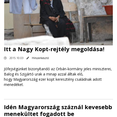
Itt a Nagy Kopt-rejtély megoldása!
2015.10.03
Hírszerkesztő
Jófejségünket bizonyítandó az Orbán-kormány jeles miniszterei,
Balog és Szijjártó urak a minap azzal álltak elő,
hogy Magyarország ezer kopt keresztény családnak adott
menedéket.
Idén Magyarország száznál kevesebb
menekültet fogadott be