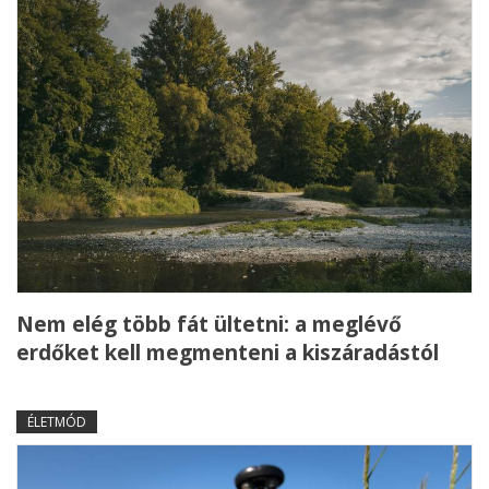
Nem elég több fát ültetni: a meglévő
erdőket kell megmenteni a kiszáradástól
ÉLETMÓD