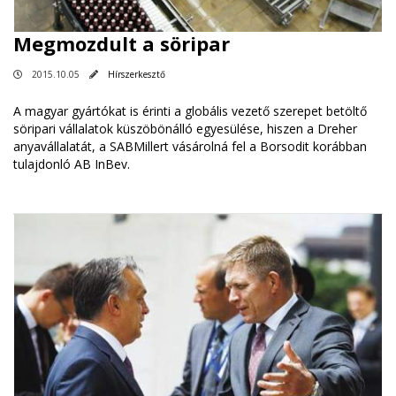
Megmozdult a söripar
2015.10.05
Hírszerkesztő
A magyar gyártókat is érinti a globális vezető szerepet betöltő
söripari vállalatok küszöbönálló egyesülése, hiszen a Dreher
anyavállalatát, a SABMillert vásárolná fel a Borsodit korábban
tulajdonló AB InBev.