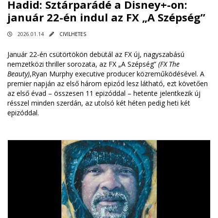
Hadid: Sztárparádé a Disney+-on:
január 22-én indul az FX „A Szépség”
2026.01.14
CIVILHETES
Január 22-én csütörtökön debütál az FX új, nagyszabású
nemzetközi thriller sorozata, az FX „A Szépség”
(FX The
Beauty)
,Ryan Murphy executive producer közreműködésével. A
premier napján az első három epizód lesz látható, ezt követően
az első évad – összesen 11 epizóddal – hetente jelentkezik új
résszel minden szerdán, az utolsó két héten pedig heti két
epizóddal.