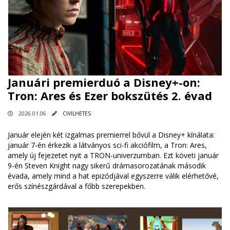
Januári premierduó a Disney+-on:
Tron: Ares és Ezer bokszütés 2. évad
2026.01.06
CIVILHETES
Január elején két izgalmas premierrel bővül a Disney+ kínálata:
január 7-én érkezik a látványos sci-fi akciófilm, a Tron: Ares,
amely új fejezetet nyit a TRON-univerzumban. Ezt követi január
9-én Steven Knight nagy sikerű drámasorozatának második
évada, amely mind a hat epizódjával egyszerre válik elérhetővé,
erős színészgárdával a főbb szerepekben.