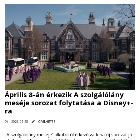
Április 8-án érkezik A szolgálólány
meséje sorozat folytatása a Disney+-
ra
2026.01.28
CIVILHETES
„A szolgálólány meséje” alkotóitól érkező vadonatúj sorozat jó