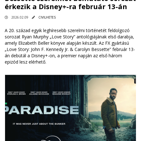
érkezik a Disney+-ra február 13-án
2026.02.09
CIVILHETES
A 20. század egyik leghíresebb szerelmi történetét feldolgozó
sorozat Ryan Murphy „Love Story” antológiájának első darabja,
amely Elizabeth Beller könyve alapján készült. Az FX gyártású
„Love Story: John F. Kennedy Jr. & Carolyn Bessette” február 13-
án debütál a Disney+-on, a premier napján az első három
epizód lesz elérhető.