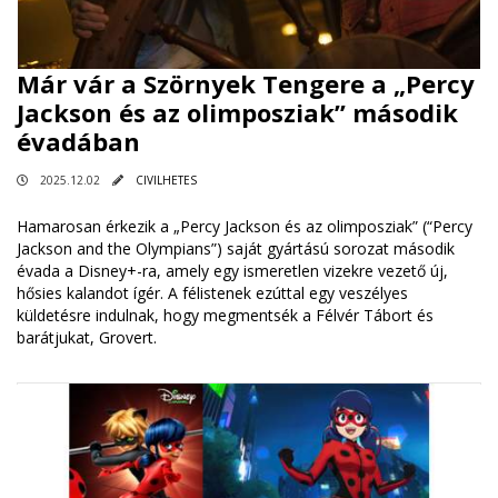
Már vár a Szörnyek Tengere a „Percy
Jackson és az olimposziak” második
évadában
2025.12.02
CIVILHETES
Hamarosan érkezik a „Percy Jackson és az olimposziak” (“Percy
Jackson and the Olympians”) saját gyártású sorozat második
évada a Disney+-ra, amely egy ismeretlen vizekre vezető új,
hősies kalandot ígér. A félistenek ezúttal egy veszélyes
küldetésre indulnak, hogy megmentsék a Félvér Tábort és
barátjukat, Grovert.