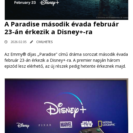
A Paradise második évada február
23-án érkezik a Disney+-ra
2026.02.05
CIVILHETES
Az Emmy® díjas „Paradise” című dráma sorozat második évada
február 23-án érkezik a Disney+-ra. A premier napján három
epizód lesz elérhető, az új részek pedig hetente érkeznek majd.