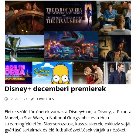
Disney+ decemberi premierek
2025.11.27
CIVILHETES
Életre szóló történetek várnak a Disney+-on, a Disney, a Pixar, a
Marvel, a Star Wars, a National Geographic és a Hulu
streamingfelületén. Sikersorozatok, kasszasikerek, exkluzív saját
gyártású tartalmak és élő futballközvetítések várják a nézőket.