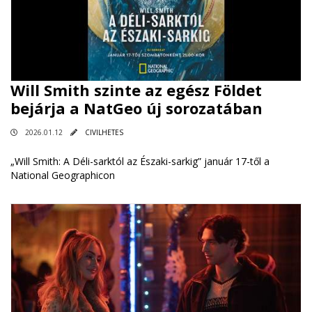
Will Smith szinte az egész Földet
bejárja a NatGeo új sorozatában
2026.01.12
CIVILHETES
„Will Smith: A Déli-sarktól az Északi-sarkig” január 17-től a
National Geographicon