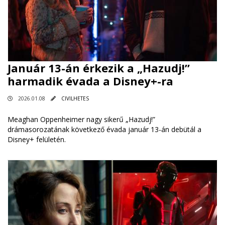
Január 13-án érkezik a „Hazudj!”
harmadik évada a Disney+-ra
2026.01.08
CIVILHETES
Meaghan Oppenheimer nagy sikerű „Hazudj!”
drámasorozatának következő évada január 13-án debütál a
Disney+ felületén.