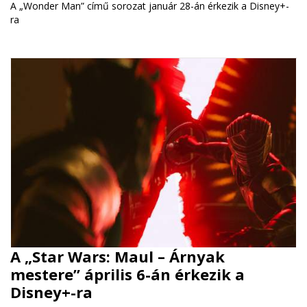
A „Wonder Man” című sorozat január 28-án érkezik a Disney+-
ra
A „Star Wars: Maul – Árnyak
mestere” április 6-án érkezik a
Disney+-ra