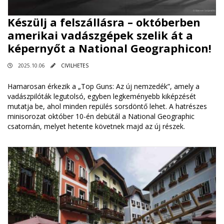
Készülj a felszállásra – októberben
amerikai vadászgépek szelik át a
képernyőt a National Geographicon!
2025.10.06
CIVILHETES
Hamarosan érkezik a „Top Guns: Az új nemzedék”, amely a
vadászpilóták legutolsó, egyben legkeményebb kiképzését
mutatja be, ahol minden repülés sorsdöntő lehet. A hatrészes
minisorozat október 10-én debütál a National Geographic
csatornán, melyet hetente követnek majd az új részek.