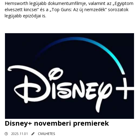
Hemsworth legújabb dokumentumfilmje, valamint az „Egyiptom
elveszett kincsei” és a „Top Guns: Az új nemzedék” sorozatok
legújabb epizódjai is.
Disney+ novemberi premierek
2025.11.01
CIVILHETES