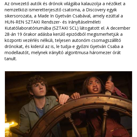
Az önvezető autók és drónok világába kalauzolja a nézőket a
nemzetközi ismeretterjesztő csatorna, a Discovery egyik
sikersorozata, a Made In Gyetván Csabával, amely ezúttal a
HUN-REN SZTAKI Rendszer- és Irányításelméleti
Kutatólaboratóriumába (SZTAKI SCL) látogatott el. A december
28-án 19 órakor adásba kerülő epizódból megismerhetjük a
központi vezérlés nélküli, teljesen autonóm csomagszállító
drónokat, és kiderül az is, le tudja-e győzni Gyetván Csaba a
modellautót, melynek irányító algoritmusa háromezer órát
tanult.