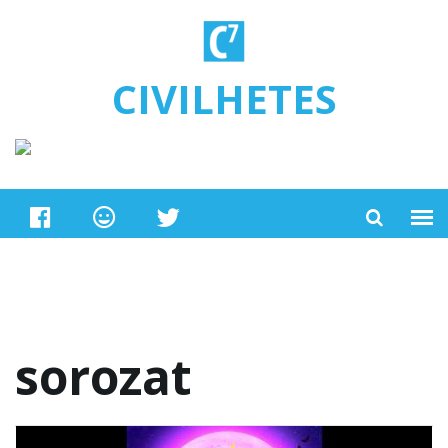
Ugrás a tartalomra
CIVILHETES
sorozat