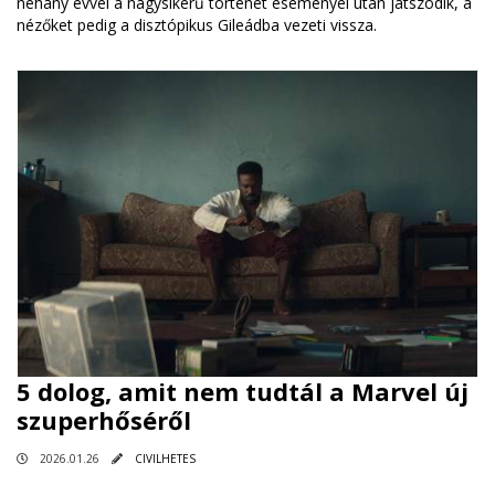
néhány évvel a nagysikerű történet eseményei után játszódik, a
nézőket pedig a disztópikus Gileádba vezeti vissza.
5 dolog, amit nem tudtál a Marvel új
szuperhőséről
2026.01.26
CIVILHETES