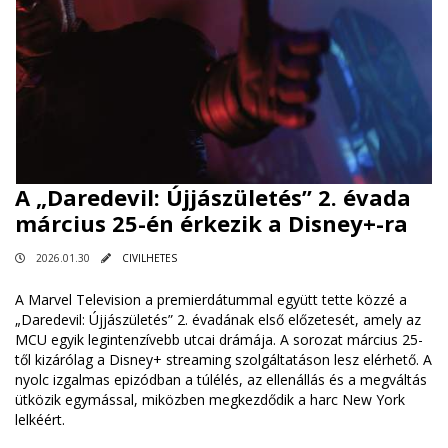
A „Daredevil: Újjászületés” 2. évada
március 25-én érkezik a Disney+-ra
2026.01.30
CIVILHETES
A Marvel Television a premierdátummal együtt tette közzé a
„Daredevil: Újjászületés” 2. évadának első előzetesét, amely az
MCU egyik legintenzívebb utcai drámája. A sorozat március 25-
től kizárólag a Disney+ streaming szolgáltatáson lesz elérhető. A
nyolc izgalmas epizódban a túlélés, az ellenállás és a megváltás
ütközik egymással, miközben megkezdődik a harc New York
lelkéért.