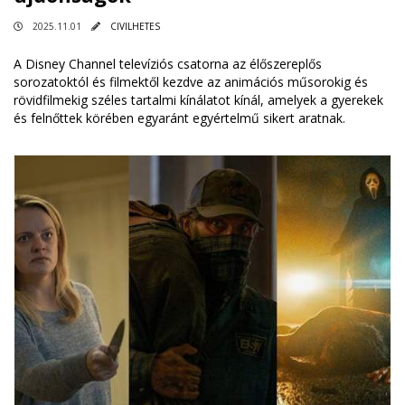
2025.11.01
CIVILHETES
A Disney Channel televíziós csatorna az élőszereplős
sorozatoktól és filmektől kezdve az animációs műsorokig és
rövidfilmekig széles tartalmi kínálatot kínál, amelyek a gyerekek
és felnőttek körében egyaránt egyértelmű sikert aratnak.