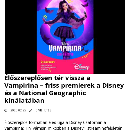
Élőszereplősen tér vissza a
Vampirina – friss premierek a Disney
és a National Geographic
kínálatában
2026.02.25
CIVILHETES
Élőszereplős formában éled újjá a Disney Csatornán a
Vampirina: Tini vámpír, miközben a Disney+ streamingfelületén