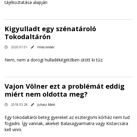
tájékoztatása alapján
Kigyulladt egy szénatároló
Tokodaltárón
2020.07.01
Híres ember
Nem, nem a dorogi hulladékégetőben ütött ki tűz.
Vajon Völner ezt a problémát eddig
miért nem oldotta meg?
2018.03.28
Juhász Máté
Egy tokodaltárói beteg gyereket az esztergomi kórház nem tud
fogadni. Így vannak, akieket Balasagyarmatra vagy Kistarcsára
kell vinni.