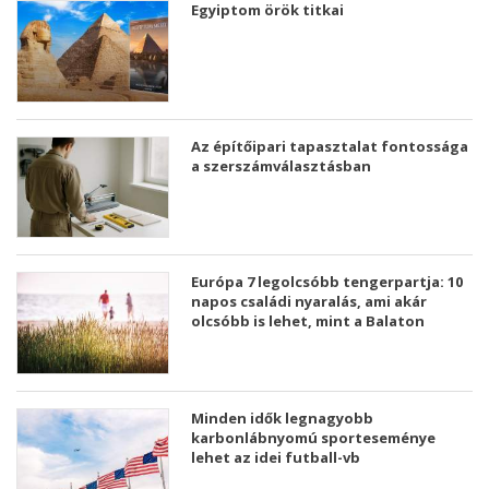
Egyiptom örök titkai
Az építőipari tapasztalat fontossága
a szerszámválasztásban
Európa 7 legolcsóbb tengerpartja: 10
napos családi nyaralás, ami akár
olcsóbb is lehet, mint a Balaton
Minden idők legnagyobb
karbonlábnyomú sporteseménye
lehet az idei futball-vb