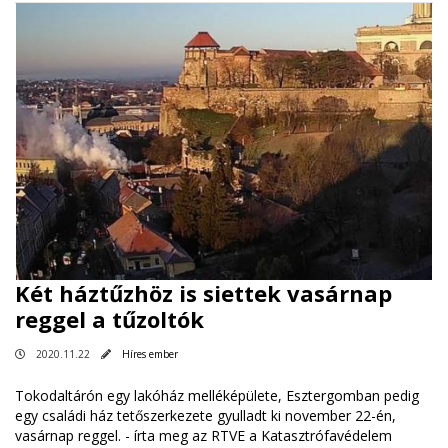
Két háztűzhöz is siettek vasárnap
reggel a tűzoltók
2020.11.22
Híres ember
Tokodaltárón egy lakóház melléképülete, Esztergomban pedig
egy családi ház tetőszerkezete gyulladt ki november 22-én,
vasárnap reggel. - írta meg az RTVE a Katasztrófavédelem