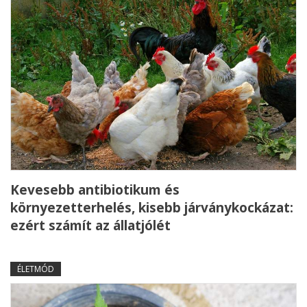
Kevesebb antibiotikum és
környezetterhelés, kisebb járványkockázat:
ezért számít az állatjólét
ÉLETMÓD