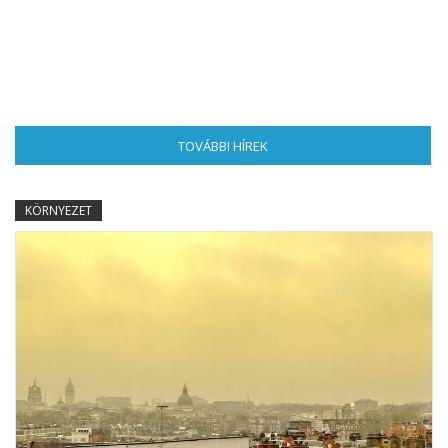
TOVÁBBI HÍREK
(AKTÍV FÜL)
KÖRNYEZET