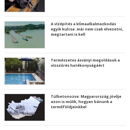
A vízépítés a klímaalkalmazkodás
egyik kulcsa: már nem csak elvezetni,
megtartani is kell
Természetes ásványi megoldások a
vízszűrés hatékonyságáért
Túlbetonozva: Magyarország jövője
azon is múlik, hogyan bánunk a
termőföldjeinkkel