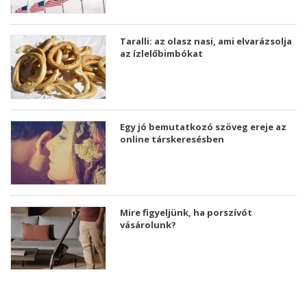
Taralli: az olasz nasi, ami elvarázsolja
az ízlelőbimbókat
Egy jó bemutatkozó szöveg ereje az
online társkeresésben
Mire figyeljünk, ha porszívót
vásárolunk?