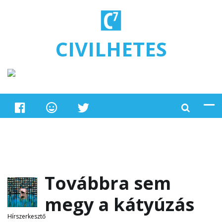
Ugrás a tartalomra
CIVILHETES
Továbbra sem
megy a kátyúzás
Hírszerkesztő