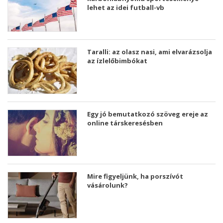
lehet az idei futball-vb
Taralli: az olasz nasi, ami elvarázsolja
az ízlelőbimbókat
Egy jó bemutatkozó szöveg ereje az
online társkeresésben
Mire figyeljünk, ha porszívót
vásárolunk?