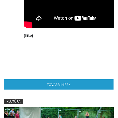
{flike}
TOVÁBBI HÍREK
(AKTÍV FÜL)
KULTÚRA