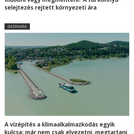
selejtezés rejtett környezeti ára
GAZDASÁG
A vízépítés a klímaalkalmazkodás egyik
kulcsa: már nem csak elvezetni, megtartani