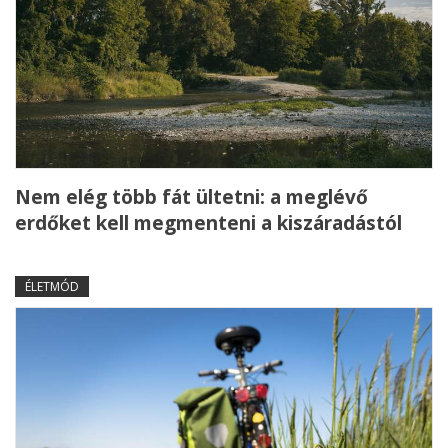
Nem elég több fát ültetni: a meglévő
erdőket kell megmenteni a kiszáradástól
ÉLETMÓD