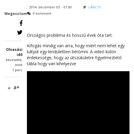
2014. december 03. - 01:00
LÁNCTV
Megosztom
0 komment
Országos probléma és hosszú évek óta tart.
Kifogás mindig van arra, hogy miért nem lehet egy
Olvasási
kátyút egy lendületben betömni. A videó külön
idő
érdekessége, hogy az útszükületre figyelmeztető
kevesebb,
tábla hogy van kihelyezve
mint
1 perc
a+
a-