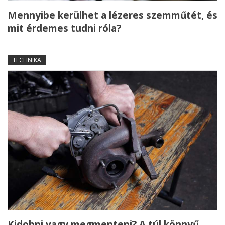
Mennyibe kerülhet a lézeres szemműtét, és
mit érdemes tudni róla?
TECHNIKA
Kidobni vagy megmenteni? A túl könnyű