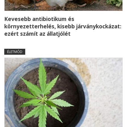
Kevesebb antibiotikum és
környezetterhelés, kisebb járványkockázat:
ezért számít az állatjólét
ÉLETMÓD