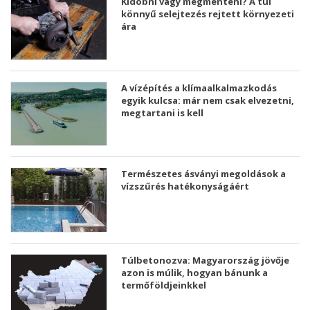
Kidobni vagy megmenteni? A túl
könnyű selejtezés rejtett környezeti
ára
A vízépítés a klímaalkalmazkodás
egyik kulcsa: már nem csak elvezetni,
megtartani is kell
Természetes ásványi megoldások a
vízszűrés hatékonyságáért
Túlbetonozva: Magyarország jövője
azon is múlik, hogyan bánunk a
termőföldjeinkkel