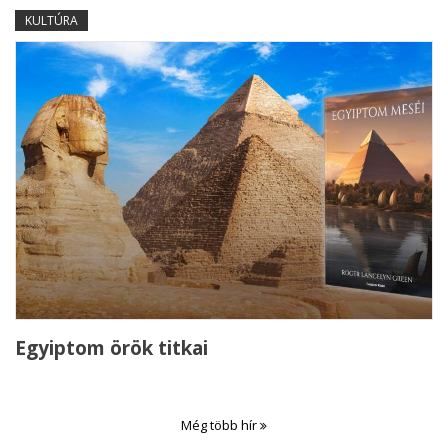
KULTÚRA
Egyiptom örök titkai
Még több hír