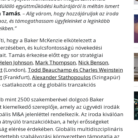
ülálló együttműködési kultúrájáról is méltán ismert
a Tamás
. – Alig várom, hogy hozzájáruljak az iroda
hoz, és támogathassam ügyfeleinket a leginkább
ikben.”
i, hogy a Baker McKenzie elkötelezett a
erzésében, és kulcsfontosságú növekedési
it. Tamás érkezése előtt egy sor stratégiai
Helen Johnson
,
Mark Thompson
,
Nick Benson
,
t
(London),
Todd Beauchamp és Charles Weinstein
t
(Frankfurt),
Alexander Stathopoulos
(Szingapúr)
 csatlakozott a cég globális tranzakciós
bb mint 2500 szakemberével dolgozó Baker
t kiemelkedő szereplője, amely az ügyvédi irodák
ális M&A jelenléttel rendelkezik. Az iroda kiválóan
on átnyúló tranzakciókban, a helyi erősségeket
ság elérése érdekében. Globális multidiszciplináris
etettebb szabályozási környezetben támogatja az