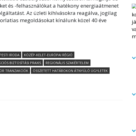
őket és -felhasználókat a hatékony energiaátmenet
lgáltatást. Az üzleti kihívásokra reagálva, jogilag
orlatias megoldásokat kínálunk közel 40 éve
ESTI IRODA
KÖZÉP-KELET-EURÓPAI RÉGIÓ
CIÓS BIZTOSÍTÁSI PRAXIS
REGIONÁLIS SZAKÉRTELEM
OR TRANZAKCIÓK
ÖSSZETETT HATÁROKON ÁTNYÚLÓ ÜGYLETEK