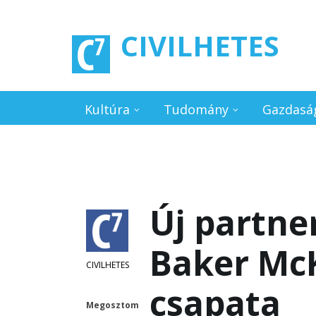
Ugrás a tartalomra
CIVILHETES
Kultúra
Tudomány
Gazdasá
Új partne
Baker McK
CIVILHETES
csapata
Megosztom