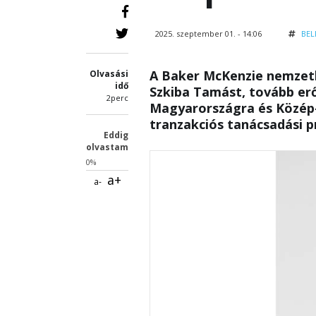
2025. szeptember 01. - 14:06
BEL
A Baker McKenzie nemzetk
Olvasási
idő
Szkiba Tamást, tovább erő
2perc
Magyarországra és Közép-
tranzakciós tanácsadási p
Eddig
olvastam
0%
a+
a-