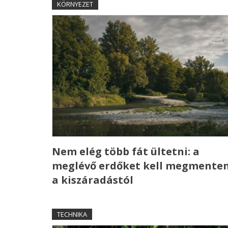
KÖRNYEZET
Nem elég több fát ültetni: a
meglévő erdőket kell megmenten
a kiszáradástól
TECHNIKA