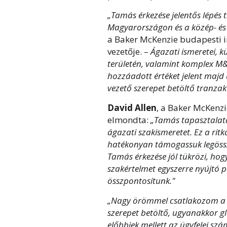
„Tamás érkezése jelentős lépés
Magyarországon és a közép- és 
a Baker McKenzie budapesti i
vezetője. –
Ágazati ismeretei, k
területén, valamint komplex M
hozzáadott értéket jelent majd 
vezető szerepet betöltő tranzak
David Allen
, a Baker McKenz
elmondta:
„Tamás tapasztalata 
ágazati szakismeretet. Ez a rit
hatékonyan támogassuk legössze
Tamás érkezése jól tükrözi, hog
szakértelmet egyszerre nyújtó 
összpontosítunk."
„Nagy örömmel csatlakozom a B
szerepet betöltő, ugyanakkor gl
előbbiek mellett az ügyfelei s