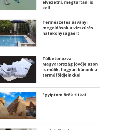
elvezetni, megtartani is
kell
Természetes ásványi
megoldások a vízszűrés
hatékonyságáért
Túlbetonozva:
Magyarország jövője azon
is múlik, hogyan bánunk a
termőföldjeinkkel
Egyiptom örök titkai