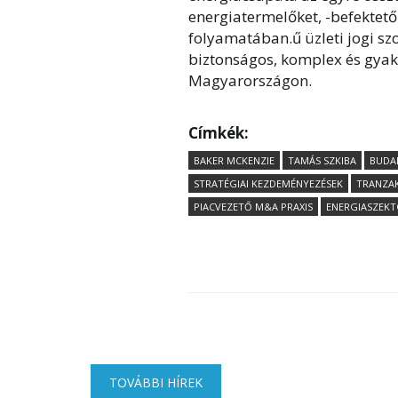
energiatermelőket, -befektet
folyamatában.ű üzleti jogi szo
biztonságos, komplex és gyak
Magyarországon.
Címkék:
BAKER MCKENZIE
TAMÁS SZKIBA
BUDAP
STRATÉGIAI KEZDEMÉNYEZÉSEK
TRANZAK
PIACVEZETŐ M&A PRAXIS
ENERGIASZEKT
TOVÁBBI HÍREK
(AKTÍV FÜL)