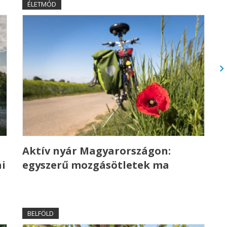
ÉLETMÓD
Aktív nyár Magyarországon:
i
egyszerű mozgásötletek ma
BELFÖLD