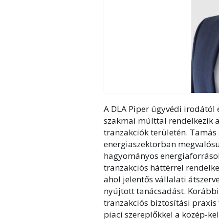
A DLA Piper ügyvédi irodától
szakmai múlttal rendelkezik 
tranzakciók területén. Tamás s
energiaszektorban megvalósu
hagyományos energiaforrásokk
tranzakciós háttérrel rendelk
ahol jelentős vállalati átsze
nyújtott tanácsadást. Korábbi
tranzakciós biztosítási praxis 
piaci szereplőkkel a közép-ke