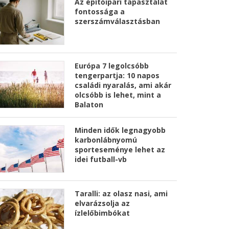
Az építőipari tapasztalat
fontossága a
szerszámválasztásban
Európa 7 legolcsóbb
tengerpartja: 10 napos
családi nyaralás, ami akár
olcsóbb is lehet, mint a
Balaton
Minden idők legnagyobb
karbonlábnyomú
sporteseménye lehet az
idei futball-vb
Taralli: az olasz nasi, ami
elvarázsolja az
ízlelőbimbókat