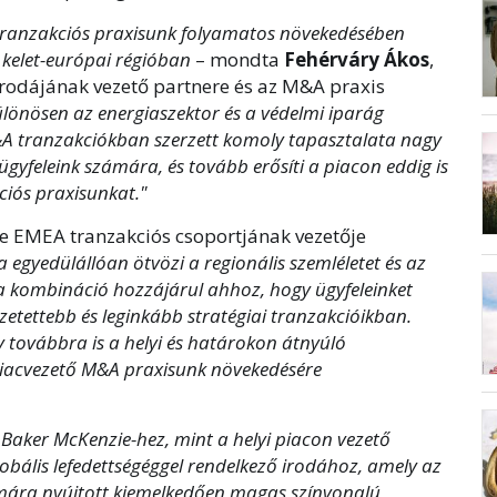
 tranzakciós praxisunk folyamatos növekedésében
kelet-európai régióban ­
– mondta
Fehérváry Ákos
,
rodájának vezető partnere és az M&A praxis
ülönösen az energiaszektor és a védelmi iparág
&A tranzakciókban szerzett komoly tapasztalata nagy
ügyfeleink számára, és tovább erősíti a piacon eddig is
ciós praxisunkat."
ie EMEA tranzakciós csoportjának vezetője
egyedülállóan ötvözi a regionális szemléletet és az
ka kombináció hozzájárul ahhoz, hogy ügyfeleinket
tettebb és leginkább stratégiai tranzakcióikban.
y továbbra is a helyi és határokon átnyúló
piacvezető M&A praxisunk növekedésére
aker McKenzie-hez, mint a helyi piacon vezető
obális lefedettségéggel rendelkező irodához, amely az
zámára nyújtott kiemelkedően magas színvonalú