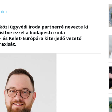
FÖLD
özi ügyvédi iroda partnerré nevezte ki
sítve ezzel a budapesti iroda
 és Kelet-Európára kiterjedő vezető
raxisát.