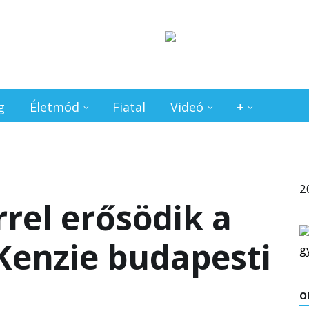
g
Életmód
Fiatal
Videó
+
2
rrel erősödik a
enzie budapesti
O