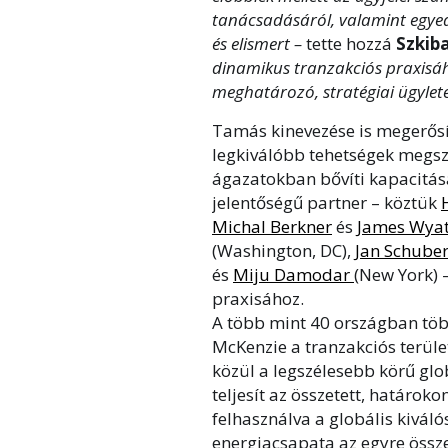
tanácsadásáról, valamint egyed
és elismert –
tette hozzá
Szkib
dinamikus tranzakciós praxisá
meghatározó, stratégiai ügylete
Tamás kinevezése is megerősít
legkiválóbb tehetségek megsz
ágazatokban bővíti kapacitása
jelentőségű partner – köztük
Michal Berkner
és
James Wyat
(Washington, DC),
Jan Schuber
és
Miju Damodar
(New York) –
praxisához.
A több mint 40 országban tö
McKenzie a tranzakciós terüle
közül a legszélesebb körű glob
teljesít az összetett, határok
felhasználva a globális kiváló
energiacsapata az egyre össz