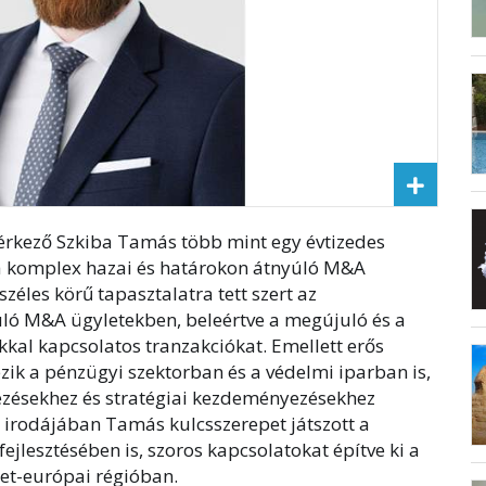
 érkező Szkiba Tamás több mint egy évtizedes
a komplex hazai és határokon átnyúló M&A
zéles körű tapasztalatra tett szert az
ló M&A ügyletekben, beleértve a megújuló és a
al kapcsolatos tranzakciókat. Emellett erős
ezik a pénzügyi szektorban és a védelmi iparban is,
rvezésekhez és stratégiai kezdeményezésekhez
 irodájában Tamás kulcsszerepet játszott a
fejlesztésében is, szoros kapcsolatokat építve ki a
let-európai régióban.