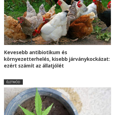
Kevesebb antibiotikum és
környezetterhelés, kisebb járványkockázat:
ezért számít az állatjólét
ÉLETMÓD