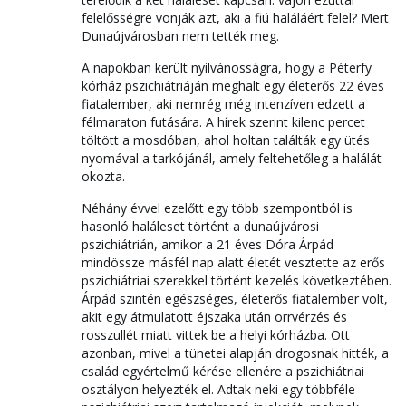
felelősségre vonják azt, aki a fiú haláláért felel? Mert
Dunaújvárosban nem tették meg.
A napokban került nyilvánosságra, hogy a Péterfy
kórház pszichiátriáján meghalt egy életerős 22 éves
fiatalember, aki nemrég még intenzíven edzett a
félmaraton futására. A hírek szerint kilenc percet
töltött a mosdóban, ahol holtan találták egy ütés
nyomával a tarkójánál, amely feltehetőleg a halálát
okozta.
Néhány évvel ezelőtt egy több szempontból is
hasonló haláleset történt a dunaújvárosi
pszichiátrián, amikor a 21 éves Dóra Árpád
mindössze másfél nap alatt életét vesztette az erős
pszichiátriai szerekkel történt kezelés következtében.
Árpád szintén egészséges, életerős fiatalember volt,
akit egy átmulatott éjszaka után orrvérzés és
rosszullét miatt vittek be a helyi kórházba. Ott
azonban, mivel a tünetei alapján drogosnak hitték, a
család egyértelmű kérése ellenére a pszichiátriai
osztályon helyezték el. Adtak neki egy többféle