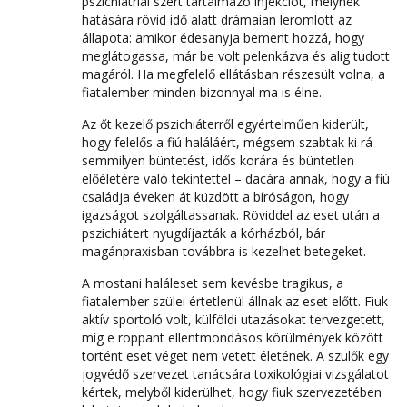
pszichiátriai szert tartalmazó injekciót, melynek
hatására rövid idő alatt drámaian leromlott az
állapota: amikor édesanyja bement hozzá, hogy
meglátogassa, már be volt pelenkázva és alig tudott
magáról. Ha megfelelő ellátásban részesült volna, a
fiatalember minden bizonnyal ma is élne.
Az őt kezelő pszichiáterről egyértelműen kiderült,
hogy felelős a fiú haláláért, mégsem szabtak ki rá
semmilyen büntetést, idős korára és büntetlen
előéletére való tekintettel – dacára annak, hogy a fiú
családja éveken át küzdött a bíróságon, hogy
igazságot szolgáltassanak. Röviddel az eset után a
pszichiátert nyugdíjazták a kórházból, bár
magánpraxisban továbbra is kezelhet betegeket.
A mostani haláleset sem kevésbe tragikus, a
fiatalember szülei értetlenül állnak az eset előtt. Fiuk
aktív sportoló volt, külföldi utazásokat tervezgetett,
míg e roppant ellentmondásos körülmények között
történt eset véget nem vetett életének. A szülők egy
jogvédő szervezet tanácsára toxikológiai vizsgálatot
kértek, melyből kiderülhet, hogy fiuk szervezetében