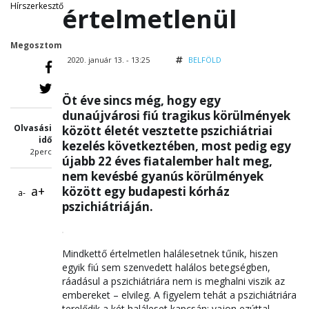
Hírszerkesztő
értelmetlenül
Megosztom
2020. január 13. - 13:25
BELFÖLD
Öt éve sincs még, hogy egy
dunaújvárosi fiú tragikus körülmények
Olvasási
között életét vesztette pszichiátriai
idő
kezelés következtében, most pedig egy
2perc
újabb 22 éves fiatalember halt meg,
nem kevésbé gyanús körülmények
a+
között egy budapesti kórház
a-
pszichiátriáján.
Mindkettő értelmetlen halálesetnek tűnik, hiszen
egyik fiú sem szenvedett halálos betegségben,
ráadásul a pszichiátriára nem is meghalni viszik az
embereket – elvileg. A figyelem tehát a pszichiátriára
terelődik a két haláleset kapcsán: vajon ezúttal