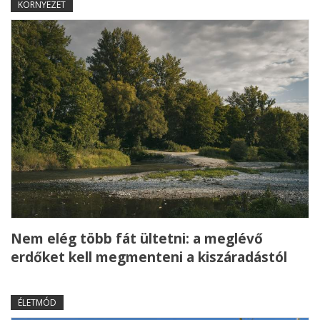
KÖRNYEZET
Nem elég több fát ültetni: a meglévő
erdőket kell megmenteni a kiszáradástól
ÉLETMÓD