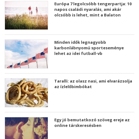
Európa 7 legolcsóbb tengerpartja: 10
napos családi nyaralás, ami akár
olcsóbb is lehet, mint a Balaton
Minden idők legnagyobb
karbonlábnyomú sporteseménye
lehet az idei futball-vb
Taralli: az olasz nasi, ami elvarázsolja
az ízlelőbimbókat
Egy jó bemutatkozó szöveg ereje az
online társkeresésben