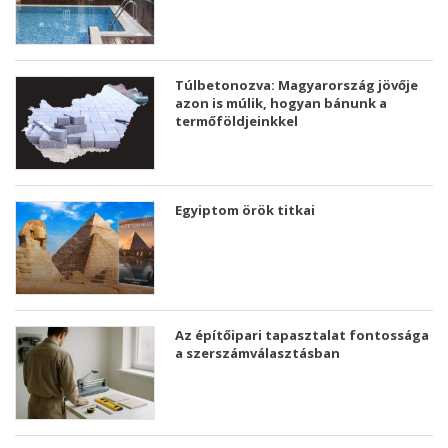
Túlbetonozva: Magyarország jövője
azon is múlik, hogyan bánunk a
termőföldjeinkkel
Egyiptom örök titkai
Az építőipari tapasztalat fontossága
a szerszámválasztásban