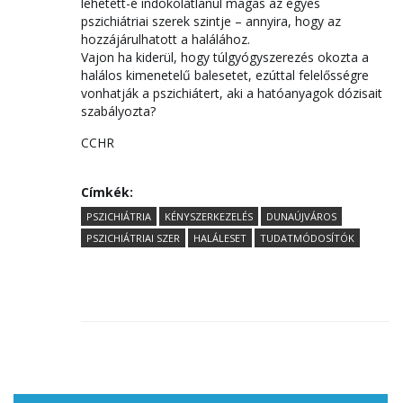
lehetett-e indokolatlanul magas az egyes
pszichiátriai szerek szintje – annyira, hogy az
hozzájárulhatott a halálához.
Vajon ha kiderül, hogy túlgyógyszerezés okozta a
halálos kimenetelű balesetet, ezúttal felelősségre
vonhatják a pszichiátert, aki a hatóanyagok dózisait
szabályozta?
CCHR
Címkék:
PSZICHIÁTRIA
KÉNYSZERKEZELÉS
DUNAÚJVÁROS
PSZICHIÁTRIAI SZER
HALÁLESET
TUDATMÓDOSÍTÓK