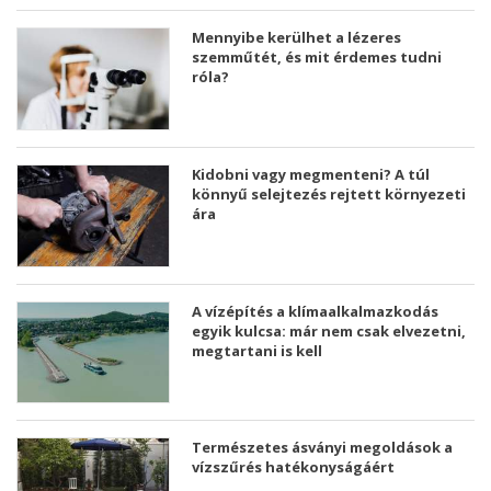
Mennyibe kerülhet a lézeres
szemműtét, és mit érdemes tudni
róla?
Kidobni vagy megmenteni? A túl
könnyű selejtezés rejtett környezeti
ára
A vízépítés a klímaalkalmazkodás
egyik kulcsa: már nem csak elvezetni,
megtartani is kell
Természetes ásványi megoldások a
vízszűrés hatékonyságáért