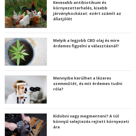
Kevesebb antibiotikum és
környezetterhelés, kisebb
járványkockázat: ezért számít az
állatjólét
Melyik a legjobb CBD olaj és mire
érdemes figyelni a választásnál?
Mennyibe kerülhet a lézeres
szemműtét, és mit érdemes tudni
róla?
Kidobni vagy megmenteni? A túl
könnyű selejtezés rejtett környezeti
ára