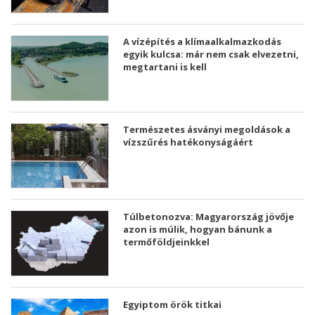
A vízépítés a klímaalkalmazkodás
egyik kulcsa: már nem csak elvezetni,
megtartani is kell
Természetes ásványi megoldások a
vízszűrés hatékonyságáért
Túlbetonozva: Magyarország jövője
azon is múlik, hogyan bánunk a
termőföldjeinkkel
Egyiptom örök titkai