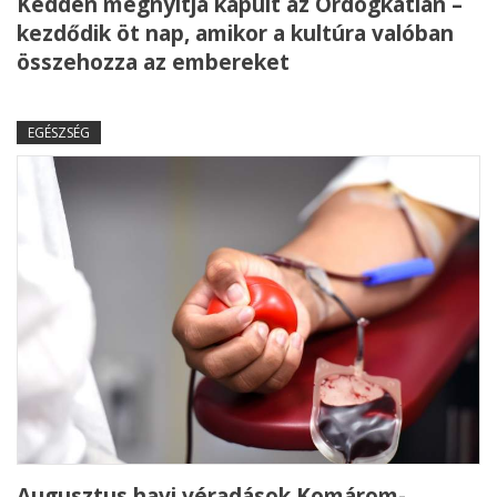
Kedden megnyitja kapuit az Ördögkatlan –
kezdődik öt nap, amikor a kultúra valóban
összehozza az embereket
EGÉSZSÉG
Augusztus havi véradások Komárom-