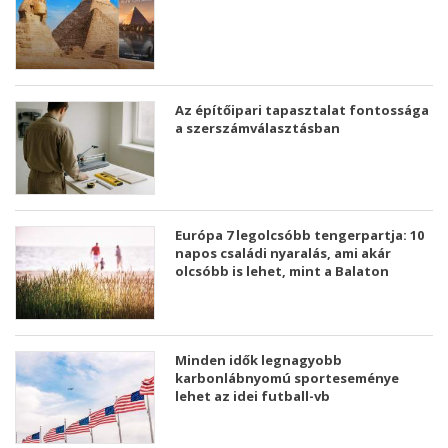
Az építőipari tapasztalat fontossága
a szerszámválasztásban
Európa 7 legolcsóbb tengerpartja: 10
napos családi nyaralás, ami akár
olcsóbb is lehet, mint a Balaton
Minden idők legnagyobb
karbonlábnyomú sporteseménye
lehet az idei futball-vb