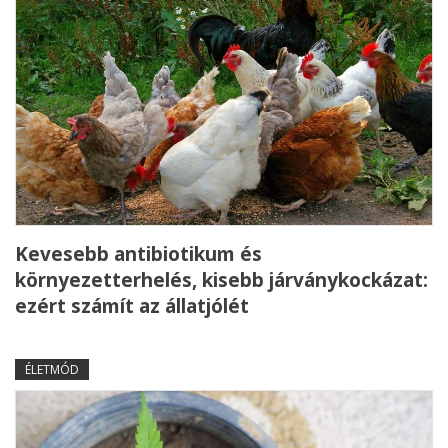
Kevesebb antibiotikum és
környezetterhelés, kisebb járványkockázat:
ezért számít az állatjólét
ÉLETMÓD