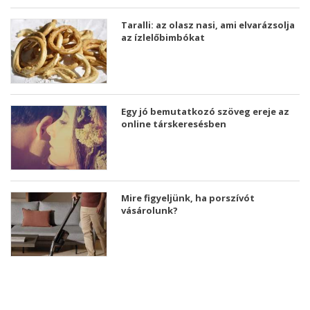
Taralli: az olasz nasi, ami elvarázsolja
az ízlelőbimbókat
Egy jó bemutatkozó szöveg ereje az
online társkeresésben
Mire figyeljünk, ha porszívót
vásárolunk?