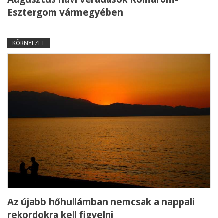
Esztergom vármegyében
KÖRNYEZET
Az újabb hőhullámban nemcsak a nappali
rekordokra kell figyelni