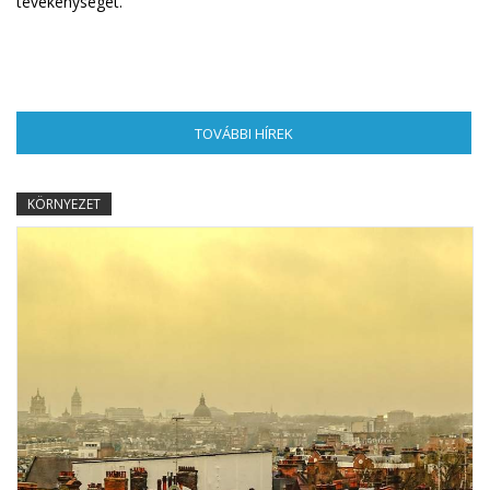
tevékenységét.
TOVÁBBI HÍREK
(AKTÍV FÜL)
KÖRNYEZET