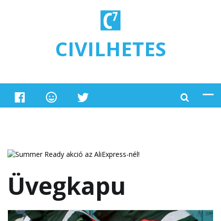
Ugrás a tartalomra
CIVILHETES
Üvegkapu