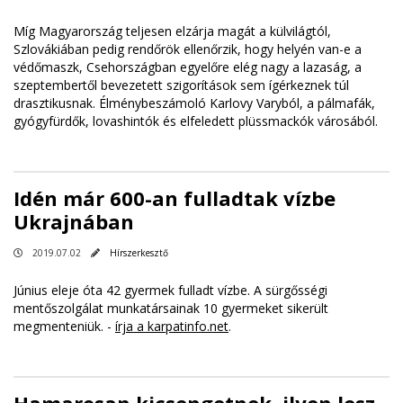
Míg Magyarország teljesen elzárja magát a külvilágtól,
Szlovákiában pedig rendőrök ellenőrzik, hogy helyén van-e a
védőmaszk, Csehországban egyelőre elég nagy a lazaság, a
szeptembertől bevezetett szigorítások sem ígérkeznek túl
drasztikusnak. Élménybeszámoló Karlovy Varyból, a pálmafák,
gyógyfürdők, lovashintók és elfeledett plüssmackók városából.
Idén már 600-an fulladtak vízbe
Ukrajnában
2019.07.02
Hírszerkesztő
Június eleje óta 42 gyermek fulladt vízbe. A sürgősségi
mentőszolgálat munkatársainak 10 gyermeket sikerült
megmenteniük. -
írja a karpatinfo.net
.