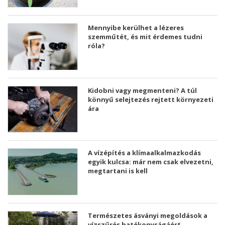
Mennyibe kerülhet a lézeres
szemműtét, és mit érdemes tudni
róla?
Kidobni vagy megmenteni? A túl
könnyű selejtezés rejtett környezeti
ára
A vízépítés a klímaalkalmazkodás
egyik kulcsa: már nem csak elvezetni,
megtartani is kell
Természetes ásványi megoldások a
vízszűrés hatékonyságáért