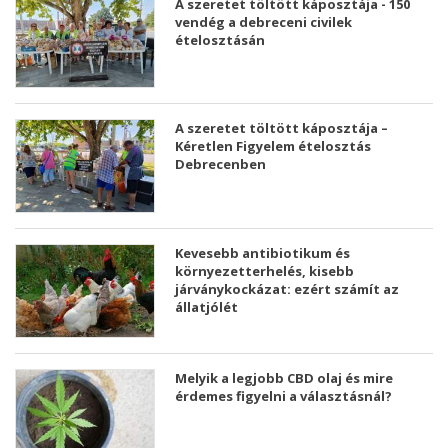
A szeretet töltött káposztája - 150
vendég a debreceni civilek
ételosztásán
A szeretet töltött káposztája –
Kéretlen Figyelem ételosztás
Debrecenben
Kevesebb antibiotikum és
környezetterhelés, kisebb
járványkockázat: ezért számít az
állatjólét
Melyik a legjobb CBD olaj és mire
érdemes figyelni a választásnál?