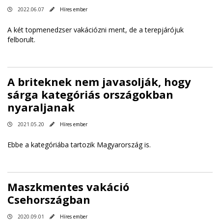
2022.06.07
Híres ember
A két topmenedzser vakációzni ment, de a terepjárójuk
felborult.
A briteknek nem javasolják, hogy
sárga kategóriás országokban
nyaraljanak
2021.05.20
Híres ember
Ebbe a kategóriába tartozik Magyarország is.
Maszkmentes vakáció
Csehországban
2020.09.01
Híres ember