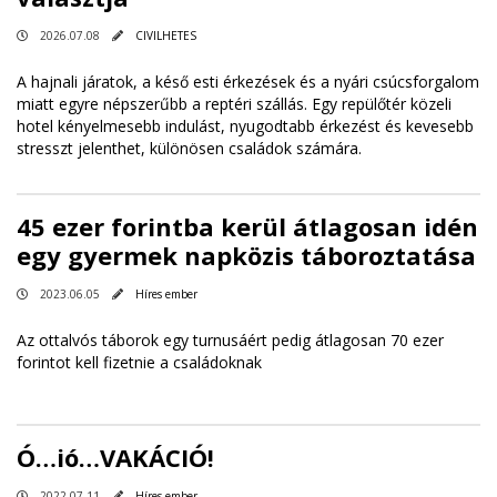
2026.07.08
CIVILHETES
A hajnali járatok, a késő esti érkezések és a nyári csúcsforgalom
miatt egyre népszerűbb a reptéri szállás. Egy repülőtér közeli
hotel kényelmesebb indulást, nyugodtabb érkezést és kevesebb
stresszt jelenthet, különösen családok számára.
45 ezer forintba kerül átlagosan idén
egy gyermek napközis táboroztatása
2023.06.05
Híres ember
Az ottalvós táborok egy turnusáért pedig átlagosan 70 ezer
forintot kell fizetnie a családoknak
Ó…ió…VAKÁCIÓ!
2022.07.11
Híres ember