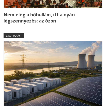
Nem elég a hőhullám, itt a nyári
légszennyezés: az ózon
GAZDASÁG