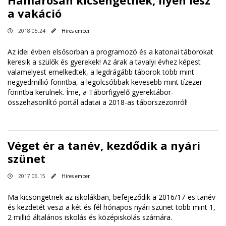
Hamarosan kicsengetnek, ilyen lesz
a vakáció
2018.05.24
Híres ember
Az idei évben elsősorban a programozó és a katonai táborokat
keresik a szülők és gyerekek! Az árak a tavalyi évhez képest
valamelyest emelkedtek, a legdrágább táborok több mint
negyedmillió forintba, a legolcsóbbak kevesebb mint tízezer
forintba kerülnek. Íme, a Táborfigyelő gyerektábor-
összehasonlító portál adatai a 2018-as táborszezonról!
Véget ér a tanév, kezdődik a nyári
szünet
2017.06.15
Híres ember
Ma kicsöngetnek az iskolákban, befejeződik a 2016/17-es tanév
és kezdetét veszi a két és fél hónapos nyári szünet több mint 1,
2 millió általános iskolás és középiskolás számára.