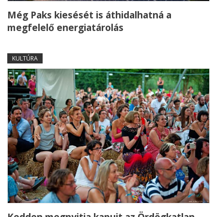
Még Paks kiesését is áthidalhatná a
megfelelő energiatárolás
KULTÚRA
Kedden megnyitja kapuit az Ördögkatlan –