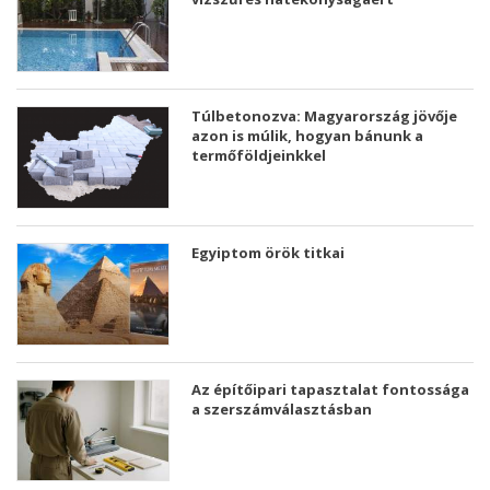
Túlbetonozva: Magyarország jövője
azon is múlik, hogyan bánunk a
termőföldjeinkkel
Egyiptom örök titkai
Az építőipari tapasztalat fontossága
a szerszámválasztásban