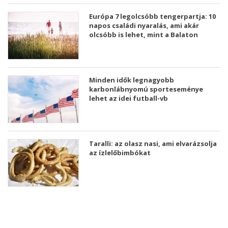
Európa 7 legolcsóbb tengerpartja: 10
napos családi nyaralás, ami akár
olcsóbb is lehet, mint a Balaton
Minden idők legnagyobb
karbonlábnyomú sporteseménye
lehet az idei futball-vb
Taralli: az olasz nasi, ami elvarázsolja
az ízlelőbimbókat