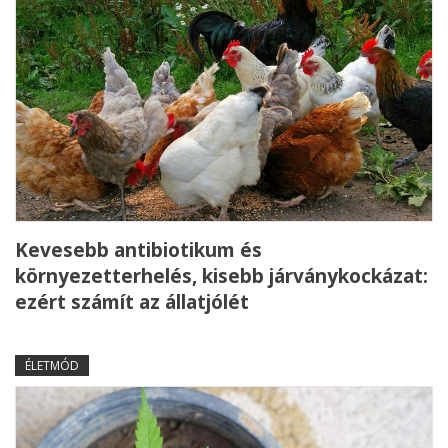
Kevesebb antibiotikum és
környezetterhelés, kisebb járványkockázat:
ezért számít az állatjólét
ÉLETMÓD