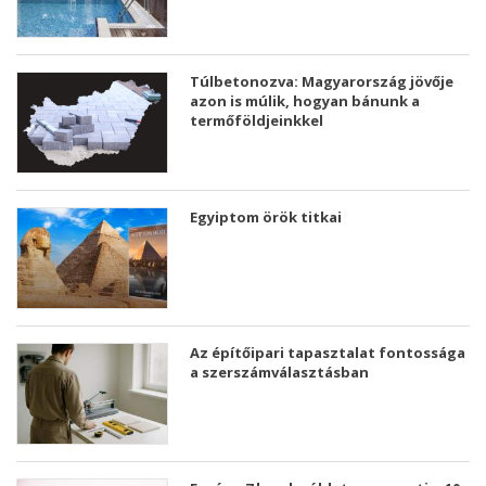
Túlbetonozva: Magyarország jövője
azon is múlik, hogyan bánunk a
termőföldjeinkkel
Egyiptom örök titkai
Az építőipari tapasztalat fontossága
a szerszámválasztásban