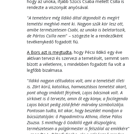
hogy az unoka, ifjabb Szűcs Csaba mellett Csilla is
rendezte a viszonyát anyósával.
"
A temetésre még Ildikó által átgondolt és megírt
temetési meghívó ment ki. Nagyon szűk kör lesz ott,
amibe természetesen Csabi, az unoka is beletartozik,
de Pártos Csilla nem
" – szögezte le a rendezőként
tevékenykedő fogadott fiú.
A Bors azt is megtudta
, hogy Pécsi Ildikó egy éve
aktívan tervezi és szervezi a temetését, semmit sem
bízott a véletlenre, s mindebben fogadott fia volt a
legfőbb bizalmasa.
"
Ildikó nagyon céltudatos volt, ami a temetését illeti
is. Zárt körű, katolikus, hamvasztásos temetést akart,
pont ahogy imádott férjének, Lajos bácsinak volt. A
sírkövet is ő tervezte, amin őt egy könyv, a focilegenda
Lajos bácsit pedig zöld-fehér márvány szimbolizálja.
Pontosan tudta, kit akar, hogy beszédet mondjon a
búcsúztatóján: ő Papadimitriu Athina, illetve Pálos
Zsuzsa. S minthogy ő Gödöllő egyik díszpolgára,
természetesen a polgármester is felszólal az emlékére
"