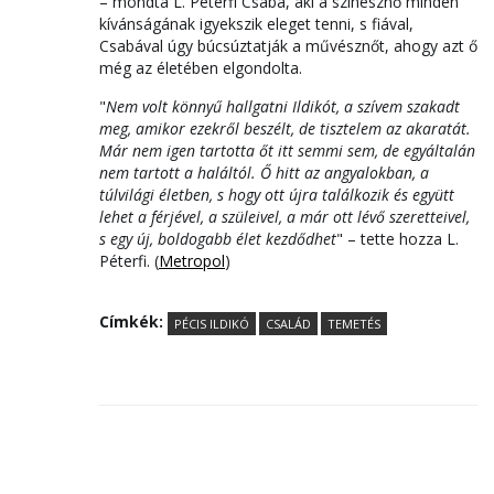
– mondta L. Péterfi Csaba, aki a színésznő minden
kívánságának igyekszik eleget tenni, s fiával,
Csabával úgy búcsúztatják a művésznőt, ahogy azt ő
még az életében elgondolta.
"
Nem volt könnyű hallgatni Ildikót, a szívem szakadt
meg, amikor ezekről beszélt, de tisztelem az akaratát.
Már nem igen tartotta őt itt semmi sem, de egyáltalán
nem tartott a haláltól. Ő hitt az angyalokban, a
túlvilági életben, s hogy ott újra találkozik és együtt
lehet a férjével, a szüleivel, a már ott lévő szeretteivel,
s egy új, boldogabb élet kezdődhet
" – tette hozza L.
Péterfi. (
Metropol
)
Címkék:
PÉCIS ILDIKÓ
CSALÁD
TEMETÉS