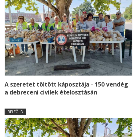
A szeretet töltött káposztája - 150 vendég
a debreceni civilek ételosztásán
BELFÖLD