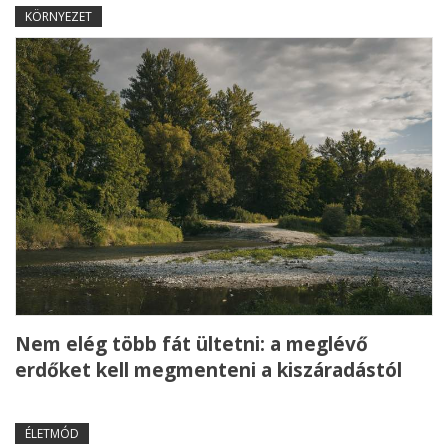
KÖRNYEZET
Nem elég több fát ültetni: a meglévő
erdőket kell megmenteni a kiszáradástól
ÉLETMÓD