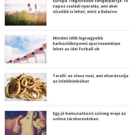
Európa 7 legolcsóbb tengerpartja: 10
napos családi nyaralás, ami akár
olcsóbb is lehet, mint a Balaton
Minden idők legnagyobb
karbonlábnyomú sporteseménye
lehet az idei futball-vb
Taralli: az olasz nasi, ami elvarázsolja
az ízlelőbimbókat
Egy jó bemutatkozó szöveg ereje az
online társkeresésben