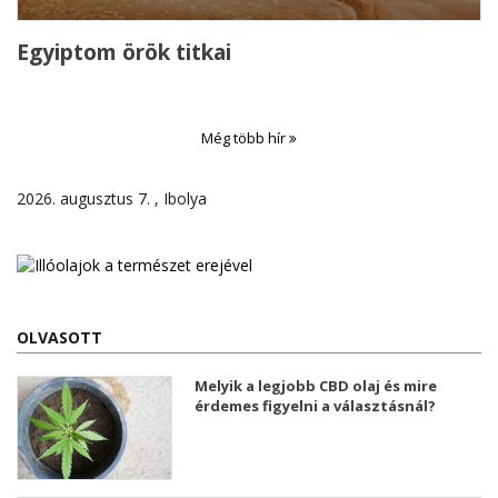
Egyiptom örök titkai
Még több hír
2026. augusztus 7. , Ibolya
OLVASOTT
Melyik a legjobb CBD olaj és mire
érdemes figyelni a választásnál?