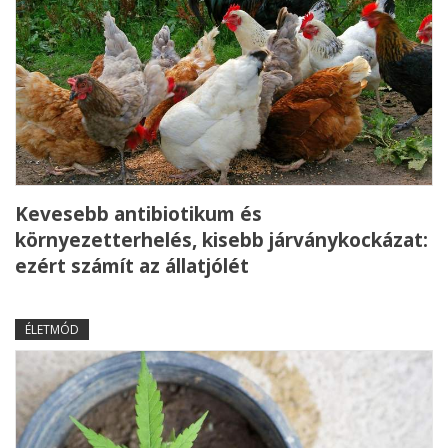
Kevesebb antibiotikum és
környezetterhelés, kisebb járványkockázat:
ezért számít az állatjólét
ÉLETMÓD