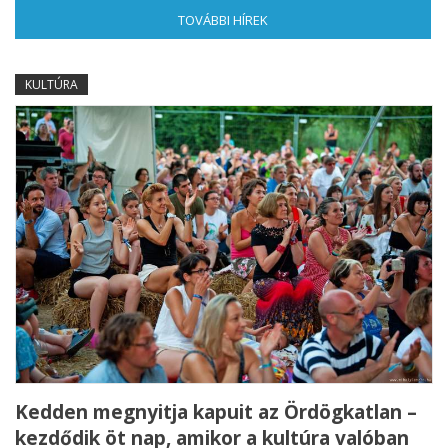
TOVÁBBI HÍREK
(AKTÍV FÜL)
KULTÚRA
Kedden megnyitja kapuit az Ördögkatlan –
kezdődik öt nap, amikor a kultúra valóban