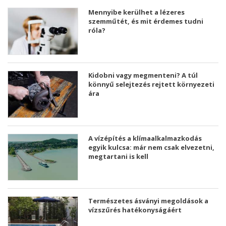
Mennyibe kerülhet a lézeres
szemműtét, és mit érdemes tudni
róla?
Kidobni vagy megmenteni? A túl
könnyű selejtezés rejtett környezeti
ára
A vízépítés a klímaalkalmazkodás
egyik kulcsa: már nem csak elvezetni,
megtartani is kell
Természetes ásványi megoldások a
vízszűrés hatékonyságáért