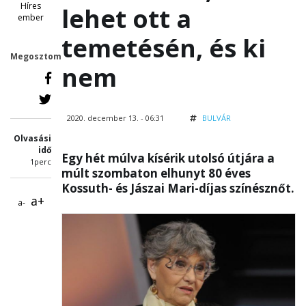
Híres
lehet ott a
ember
temetésén, és ki
Megosztom
nem
2020. december 13. - 06:31
BULVÁR
Olvasási
idő
Egy hét múlva kísérik utolsó útjára a
1perc
múlt szombaton elhunyt 80 éves
Kossuth- és Jászai Mari-díjas színésznőt.
a+
a-