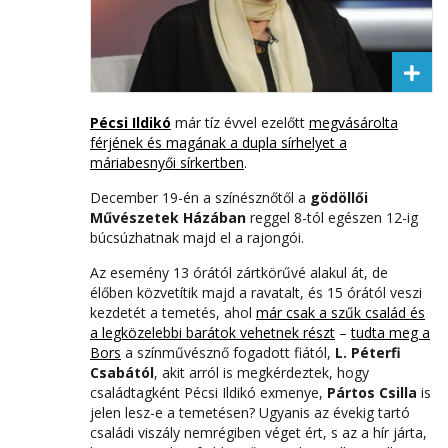
Pécsi Ildikó
már tíz évvel ezelőtt
megvásárolta
férjének és magának a dupla sírhelyet a
máriabesnyői sírkertben
.
December 19-én a színésznőtől a
gödöllői
Művészetek Házában
reggel 8-tól egészen 12-ig
búcsúzhatnak majd el a rajongói.
Az esemény 13 órától zártkörűvé alakul át, de
élőben közvetítik majd a ravatalt, és 15 órától veszi
kezdetét a temetés, ahol
már csak a szűk család és
a legközelebbi barátok vehetnek részt
–
tudta meg a
Bors
a színművésznő fogadott fiától,
L. Péterfi
Csabától
, akit arról is megkérdeztek, hogy
családtagként Pécsi Ildikó exmenye,
Pártos Csilla
is
jelen lesz-e a temetésen? Ugyanis az évekig tartó
családi viszály nemrégiben véget ért, s az a hír járta,