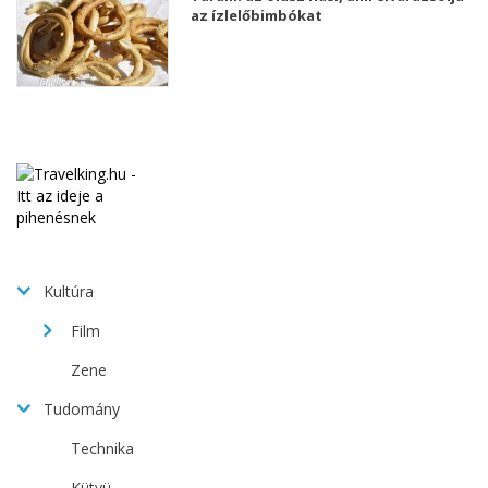
az ízlelőbimbókat
Kultúra
Film
Zene
Tudomány
Technika
Kütyü