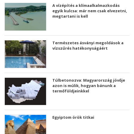
A vízépítés a klímaalkalmazkodás
egyik kulcsa: már nem csak elvezetni,
megtartani is kell
Természetes ásványi megoldások a
vízszűrés hatékonyságáért
Túlbetonozva: Magyarország jövője
azon is múlik, hogyan bánunk a
termőföldjeinkkel
Egyiptom örök titkai