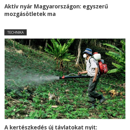
Aktív nyár Magyarországon: egyszerű
mozgásötletek ma
TECHNIKA
A kertészkedés új távlatokat nyit: