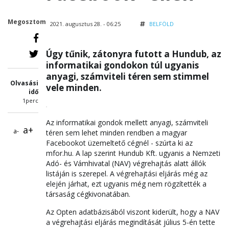
Megosztom
2021. augusztus 28. - 06:25
BELFÖLD
Úgy tűnik, zátonyra futott a Hundub, az
informatikai gondokon túl ugyanis
anyagi, számviteli téren sem stimmel
Olvasási
vele minden.
idő
1perc
Az informatikai gondok mellett anyagi, számviteli
a+
a-
téren sem lehet minden rendben a magyar
Facebookot üzemeltető cégnél - szúrta ki az
mfor.hu. A lap szerint Hundub Kft. ugyanis a Nemzeti
Adó- és Vámhivatal (NAV) végrehajtás alatt állók
listáján is szerepel. A végrehajtási eljárás még az
elején járhat, ezt ugyanis még nem rögzítették a
társaság cégkivonatában.
Az Opten adatbázisából viszont kiderült, hogy a NAV
a végrehajtási eljárás megindítását július 5-én tette