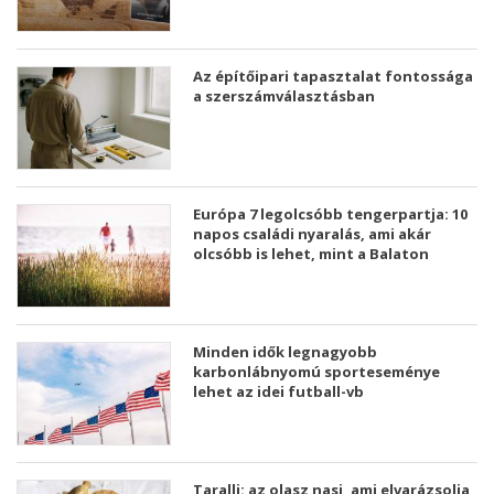
Az építőipari tapasztalat fontossága
a szerszámválasztásban
Európa 7 legolcsóbb tengerpartja: 10
napos családi nyaralás, ami akár
olcsóbb is lehet, mint a Balaton
Minden idők legnagyobb
karbonlábnyomú sporteseménye
lehet az idei futball-vb
Taralli: az olasz nasi, ami elvarázsolja