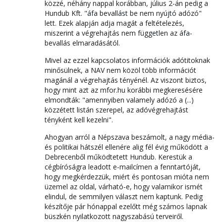
közzé, néhány nappal korábban, július 2-án pedig a
Hundub Kft. "áfa bevallást be nem nyújtó adózó"
lett. Ezek alapján adja magát a feltételezés,
miszerint a végrehajtás nem független az áfa-
bevallás elmaradásától.
Mivel az ezzel kapcsolatos információk adótitoknak
minősülnek, a NAV nem közöl több információt
magánál a végrehajtás tényénél. Az viszont biztos,
hogy mint azt az mfor.hu korábbi megkeresésére
elmondták: "amennyiben valamely adózó a (...)
közzétett listán szerepel, az adóvégrehajtást
tényként kell kezelni".
Ahogyan arról a Népszava beszámolt, a nagy média-
és politikai hátszél ellenére alig fél évig működött a
Debrecenből működtetett Hundub. Kerestük a
cégbíróságra leadott e-mailcímen a fenntartóját,
hogy megkérdezzük, miért és pontosan mióta nem
üzemel az oldal, várható-e, hogy valamikor ismét
elindul, de semmilyen választ nem kaptunk. Pedig
készítője pár hónappal ezelőtt még számos lapnak
büszkén nyilatkozott nagyszabású terveiről.