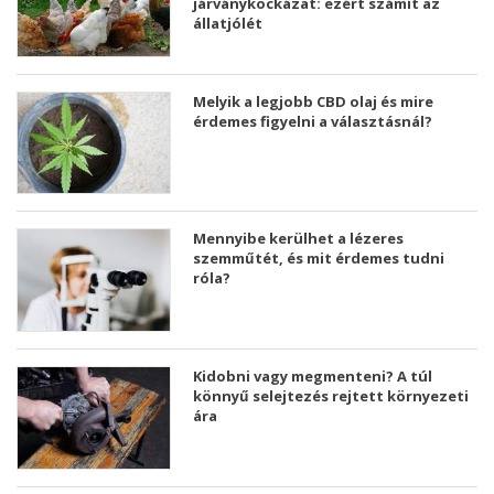
járványkockázat: ezért számít az
állatjólét
Melyik a legjobb CBD olaj és mire
érdemes figyelni a választásnál?
Mennyibe kerülhet a lézeres
szemműtét, és mit érdemes tudni
róla?
Kidobni vagy megmenteni? A túl
könnyű selejtezés rejtett környezeti
ára