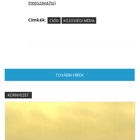
(
nepszava.hu
)
Címkék:
CSŐD
KÖZÖSSÉGI MÉDIA
TOVÁBBI HÍREK
(AKTÍV FÜL)
KÖRNYEZET