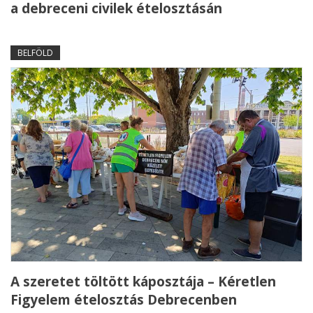
a debreceni civilek ételosztásán
BELFÖLD
A szeretet töltött káposztája – Kéretlen
Figyelem ételosztás Debrecenben