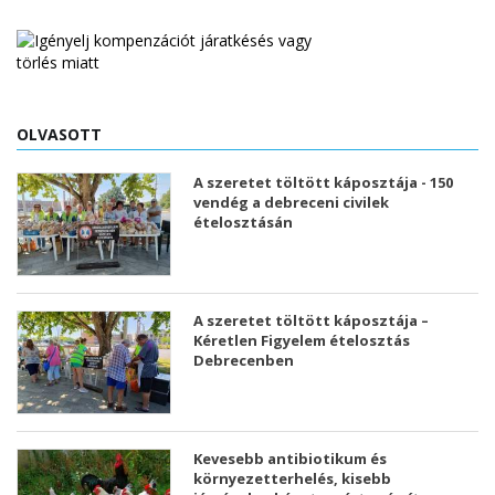
OLVASOTT
A szeretet töltött káposztája - 150
vendég a debreceni civilek
ételosztásán
A szeretet töltött káposztája –
Kéretlen Figyelem ételosztás
Debrecenben
Kevesebb antibiotikum és
környezetterhelés, kisebb