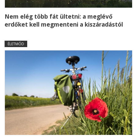
Nem elég több fát ültetni: a meglévő
erdőket kell megmenteni a kiszáradástól
ÉLETMÓD