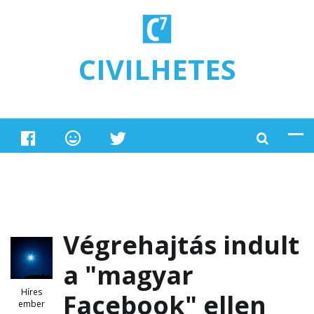
Ugrás a tartalomra
CIVILHETES
Végrehajtás indult
a "magyar
Híres
Facebook" ellen
ember