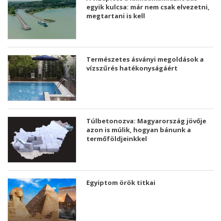
egyik kulcsa: már nem csak elvezetni,
megtartani is kell
Természetes ásványi megoldások a
vízszűrés hatékonyságáért
Túlbetonozva: Magyarország jövője
azon is múlik, hogyan bánunk a
termőföldjeinkkel
Egyiptom örök titkai