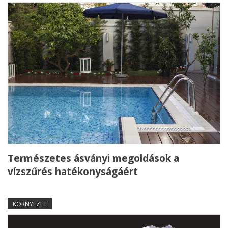
Természetes ásványi megoldások a
vízszűrés hatékonyságáért
KÖRNYEZET