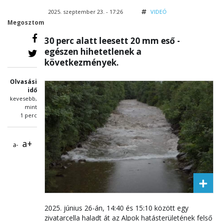
2025. szeptember 23. - 17:26
VIDEÓ
Megosztom
30 perc alatt leesett 20 mm eső -
egészen hihetetlenek a
következmények.
Olvasási
idő
kevesebb,
mint
1 perc
a+
a-
2025. június 26-án,
14:40
és
15:10 között
egy
zivatarcella haladt át az Alpok hatásterületének felső