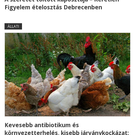
Figyelem ételosztás Debrecenben
ÁLLATI
Kevesebb antibiotikum és
környezetterhelés, kisebb járványkockázat: