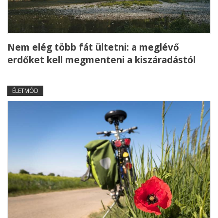
Nem elég több fát ültetni: a meglévő
erdőket kell megmenteni a kiszáradástól
ÉLETMÓD