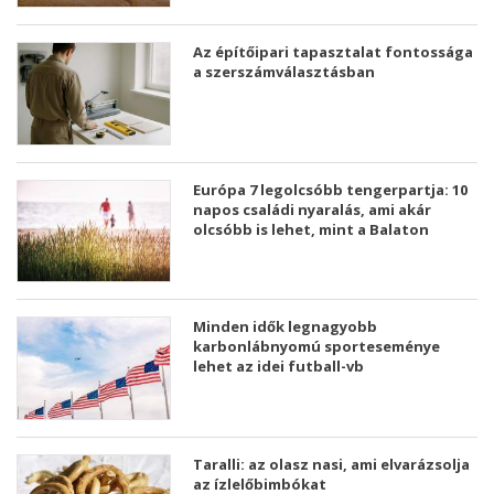
Az építőipari tapasztalat fontossága
a szerszámválasztásban
Európa 7 legolcsóbb tengerpartja: 10
napos családi nyaralás, ami akár
olcsóbb is lehet, mint a Balaton
Minden idők legnagyobb
karbonlábnyomú sporteseménye
lehet az idei futball-vb
Taralli: az olasz nasi, ami elvarázsolja
az ízlelőbimbókat