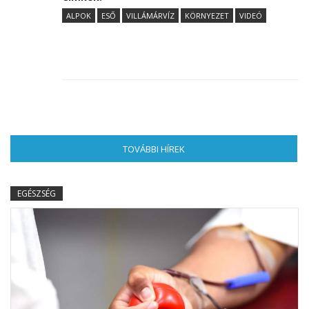
ALPOK
ESŐ
VILLÁMÁRVÍZ
KÖRNYEZET
VIDEÓ
TOVÁBBI HÍREK
(AKTÍV FÜL)
EGÉSZSÉG