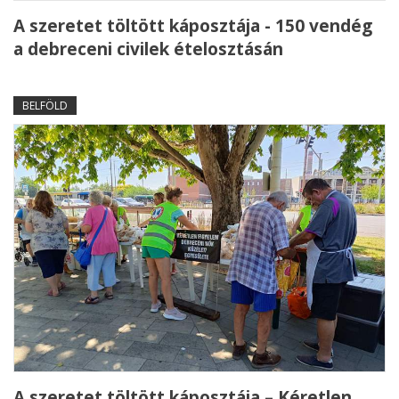
A szeretet töltött káposztája - 150 vendég
a debreceni civilek ételosztásán
BELFÖLD
A szeretet töltött káposztája – Kéretlen