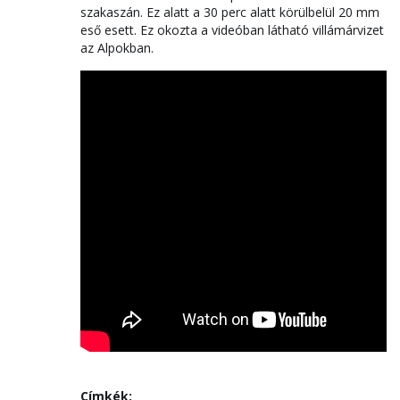
szakaszán. Ez alatt a 30 perc alatt körülbelül 20 mm
eső esett. Ez okozta a videóban látható villámárvizet
az Alpokban.
Címkék: