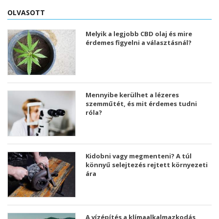
OLVASOTT
Melyik a legjobb CBD olaj és mire
érdemes figyelni a választásnál?
Mennyibe kerülhet a lézeres
szemműtét, és mit érdemes tudni
róla?
Kidobni vagy megmenteni? A túl
könnyű selejtezés rejtett környezeti
ára
A vízépítés a klímaalkalmazkodás