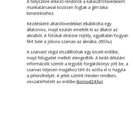
A helyszínre érkező rendőrök a katasztrófavédelem
munkatársaival közösen fogtak a gím bika
kimentéséhez.
Kezdésként altatólövedékkel elkábította egy
állatorvos, majd ezután emelték ki az állatot az
aknából. A fotókat elnézve rejtély, egyáltalán hogyan
fért bele a jókora szarvas az aknába. (Rtl.hu)
A szarvast végül elszállítottak egy közeli erdőbe,
majd felügyelet mellett elengedték. A kedd délutáni
információk szerint a legjobb forgatókönyv jött be, a
szarvas teljesen magához tért és azóta el is hagyta
a pihenőhelyét. A jelek szerint minden rendben,
visszatérhetett az erdőbe.(
borsod24.hu
)