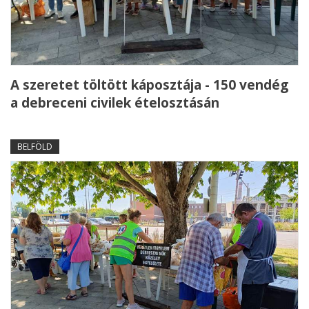
A szeretet töltött káposztája - 150 vendég
a debreceni civilek ételosztásán
BELFÖLD