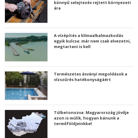
könnyű selejtezés rejtett környezeti
ára
A vízépítés a klímaalkalmazkodás
egyik kulcsa: már nem csak elvezetni,
megtartani is kell
Természetes ásványi megoldások a
vízszűrés hatékonyságáért
Túlbetonozva: Magyarország jövője
azon is múlik, hogyan bánunk a
termőföldjeinkkel