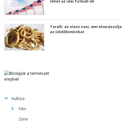
lehet az idei futball-vb
Taralli: az olasz nasi, ami elvarázsolja
az ízlelőbimbókat
Kultúra
Film
Zene