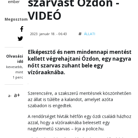
szarvast Ózdon -
ember
VIDEÓ
Megosztom
2023. január 18. - 06:43
ÁLLATI
Elképesztő és nem mindennapi mentést
Olvasási
kellett végrehajtani Ózdon, egy nagyra
idő
nőtt szarvas zuhant bele egy
kevesebb,
vízóraaknába.
mint
1 perc
Szerencsére, a szakszerű mentésnek köszönhetően
a+
a-
az állat is túlélte a kalandot, amelyet azóta
szabadon is engedtek.
A rendőrséget hívták hétfőn egy ózdi családi házhoz
azzal, hogy a vízóraaknába beleesett egy
nagytermetű szarvas – írja a police.hu.