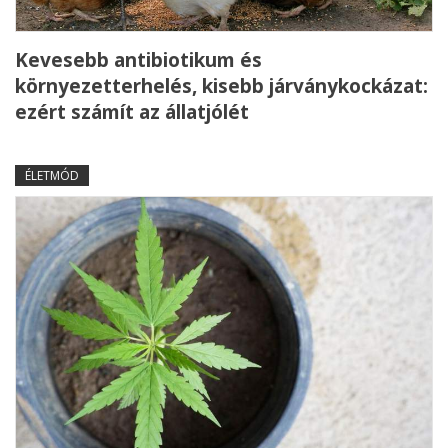
Kevesebb antibiotikum és
környezetterhelés, kisebb járványkockázat:
ezért számít az állatjólét
ÉLETMÓD