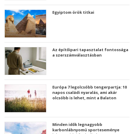
Egyiptom örök titkai
Az építőipari tapasztalat fontossága
a szerszámválasztásban
Európa 7 legolcsóbb tengerpartja: 10
napos családi nyaralás, ami akár
olcsóbb is lehet, mint a Balaton
Minden idők legnagyobb
karbonlábnyomú sporteseménye