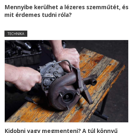
Mennyibe kerülhet a lézeres szemműtét, és
mit érdemes tudni róla?
TECHNIKA
Kidobni vagy megmenteni? A túl könnyű