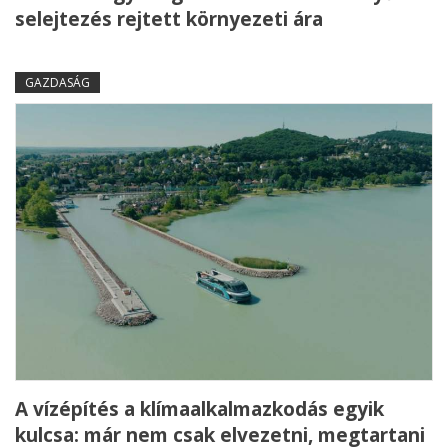
selejtezés rejtett környezeti ára
GAZDASÁG
A vízépítés a klímaalkalmazkodás egyik
kulcsa: már nem csak elvezetni, megtartani