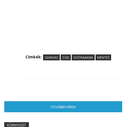
Címkék:
SZARVAS
ÓZD
VÍZÓRAAKNA
MENTÉS
TOVÁBBI HÍREK
(AKTÍV FÜL)
KÖRNYEZET