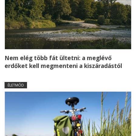
Nem elég több fát ültetni: a meglévő
erdőket kell megmenteni a kiszáradástól
ÉLETMÓD