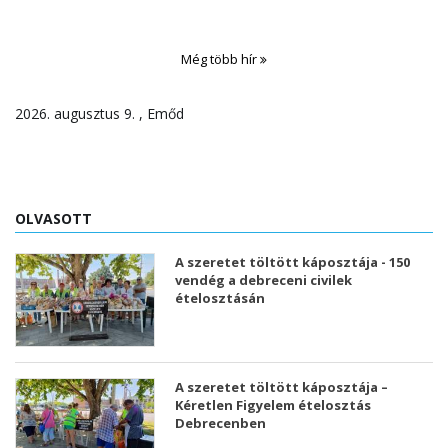
Még több hír
2026. augusztus 9. , Emőd
OLVASOTT
A szeretet töltött káposztája - 150
vendég a debreceni civilek
ételosztásán
A szeretet töltött káposztája –
Kéretlen Figyelem ételosztás
Debrecenben