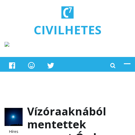
Ugrás a tartalomra
CIVILHETES
Vízóraaknából
mentettek
Híres