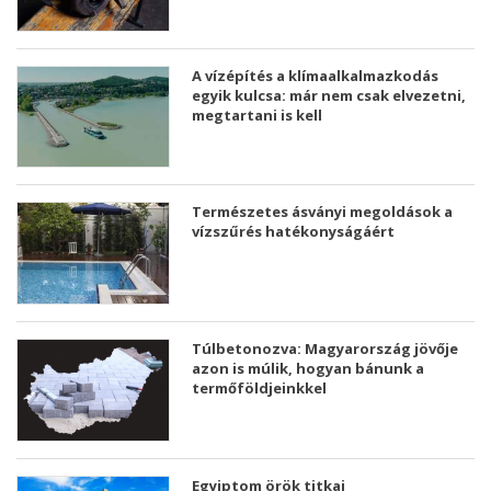
A vízépítés a klímaalkalmazkodás
egyik kulcsa: már nem csak elvezetni,
megtartani is kell
Természetes ásványi megoldások a
vízszűrés hatékonyságáért
Túlbetonozva: Magyarország jövője
azon is múlik, hogyan bánunk a
termőföldjeinkkel
Egyiptom örök titkai