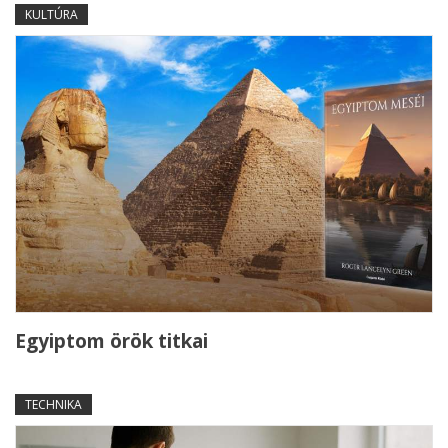
KULTÚRA
Egyiptom örök titkai
TECHNIKA