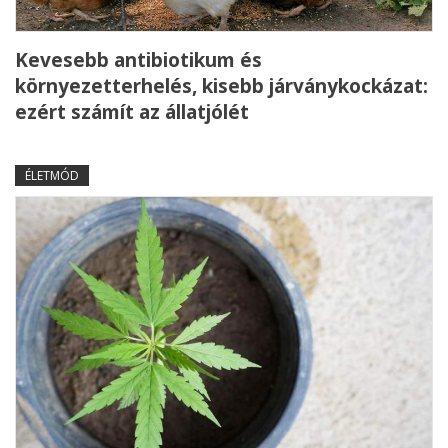
Kevesebb antibiotikum és
környezetterhelés, kisebb járványkockázat:
ezért számít az állatjólét
ÉLETMÓD