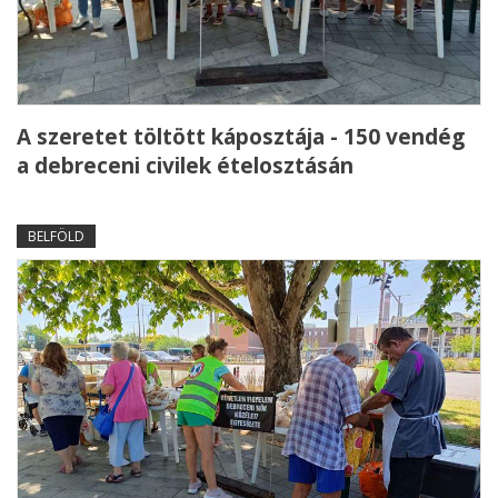
A szeretet töltött káposztája - 150 vendég
a debreceni civilek ételosztásán
BELFÖLD