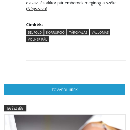
ezt-azt és akkor pár embernek meginog a széke.
(
Népszava
)
Címkék:
BELFÖLD
KORRUPCIÓ
TÁRGYALÁS
VALLOMÁS
VÖLNER PÁL
TOVÁBBI HÍREK
(AKTÍV FÜL)
EGÉSZSÉG