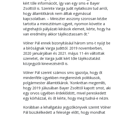
kért tőle információt, így van egy sms-e Bayer
Zsolttól is. Szerinte Varga Judit nyilatkozni tud arról,
hogy államtitkárok nem álltak egymással
kapcsolatban. – Miniszter asszony szorosan kézbe
tartotta a minisztérium ügyeit, nyomon követte a
végrehajtói pályázati kiírások elemeit, kérte, hogy ha
van eredmény akkor tájékoztassam őt.”
Völner Pál ennek bizonyításául három sms-t nyújt be
a bíróságnak Varga Judittól. 2019 novemberben,
2020 januárjában és 2021. május 11-én váltottak
üzenetet, de Varga Judit kért tőle tájékoztatást
közjegyzői kinevezéséről is.
Völner Pál szerint számos sms igazolja, hogy őt
mindenféle ügyekben megkerestek politikusok,
polgármester államtitkárok. ’Konkrétan megemlíti,
hogy 2019 júliusában Bayer Zsolttól kapott smst, aki
egy orvos ügyében érdeklődött, mivel pereskedett
egy kórházzal, és őt kérte, hogy meg tudná-e nézni.
Korábban a lehallgatási jegyzőkönyvek szerint Völner
Pál büszkélkedett a felesége előtt, hogy mondhat