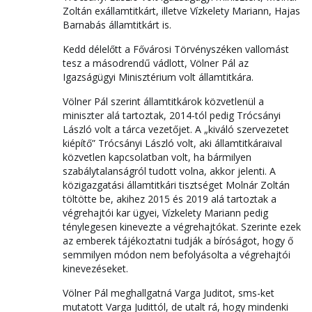
Zoltán exállamtitkárt, illetve Vízkelety Mariann, Hajas
Barnabás államtitkárt is.
Kedd délelőtt a Fővárosi Törvényszéken vallomást
tesz a másodrendű vádlott, Völner Pál az
Igazságügyi Minisztérium volt államtitkára.
Völner Pál szerint államtitkárok közvetlenül a
miniszter alá tartoztak, 2014-tól pedig Trócsányi
László volt a tárca vezetőjet. A „kiváló szervezetet
kiépítő” Trócsányi László volt, aki államtitkáraival
közvetlen kapcsolatban volt, ha bármilyen
szabálytalanságról tudott volna, akkor jelenti. A
közigazgatási államtitkári tisztséget Molnár Zoltán
töltötte be, akihez 2015 és 2019 alá tartoztak a
végrehajtói kar ügyei, Vízkelety Mariann pedig
ténylegesen kinevezte a végrehajtókat. Szerinte ezek
az emberek tájékoztatni tudják a bíróságot, hogy ő
semmilyen módon nem befolyásolta a végrehajtói
kinevezéseket.
Völner Pál meghallgatná Varga Juditot, sms-ket
mutatott Varga Judittól, de utalt rá, hogy mindenki