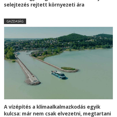
selejtezés rejtett környezeti ára
GAZDASÁG
A vízépítés a klímaalkalmazkodás egyik
kulcsa: már nem csak elvezetni, megtartani