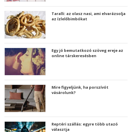
Taralli: az olasz nasi, ami elvarázsolja
az ízlelőbimbókat
Egy jó bemutatkozó szöveg ereje az
online társkeresésben
Mire figyeljünk, ha porszívót
vásárolunk?
Reptéri szállás: egyre több utazó
választja