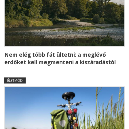
Nem elég több fát ültetni: a meglévő
erdőket kell megmenteni a kiszáradástól
ÉLETMÓD