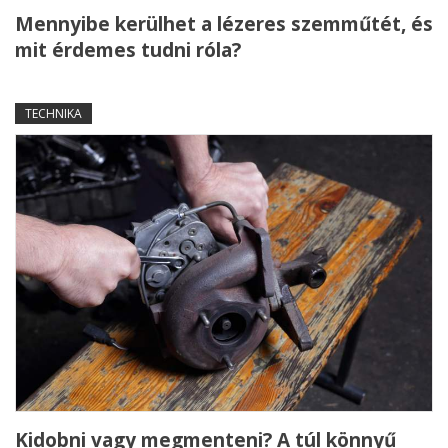
Mennyibe kerülhet a lézeres szemműtét, és
mit érdemes tudni róla?
TECHNIKA
Kidobni vagy megmenteni? A túl könnyű