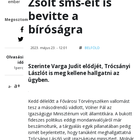
Zsolt sms-eit is
ember
bevitte a
Megosztom
bíróságra
2023. május 23. - 12:01
BELFÖLD
Olvasási
idő
Szerinte Varga Judit elődjét, Trócsányi
1perc
Lászlót is meg kellene hallgatni az
ügyben.
a+
a-
Kedd délelőtt a Fővárosi Törvényszéken vallomást
tesz a másodrendű vádlott, Völner Pál az
Igazságügyi Minisztérium volt államtitkára. A bukott
fideszes politikus eddigi mondanivalójáról már
beszámoltunk, a tárgyalás egyik pillanatában pedig
ismét bejelentette, hogy tanúként meghallgattatná
Trócsányi László volt igazságügyi minisztert, Molnár