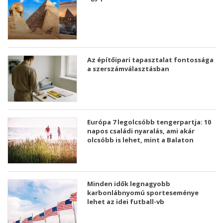
Az építőipari tapasztalat fontossága
a szerszámválasztásban
Európa 7 legolcsóbb tengerpartja: 10
napos családi nyaralás, ami akár
olcsóbb is lehet, mint a Balaton
Minden idők legnagyobb
karbonlábnyomú sporteseménye
lehet az idei futball-vb