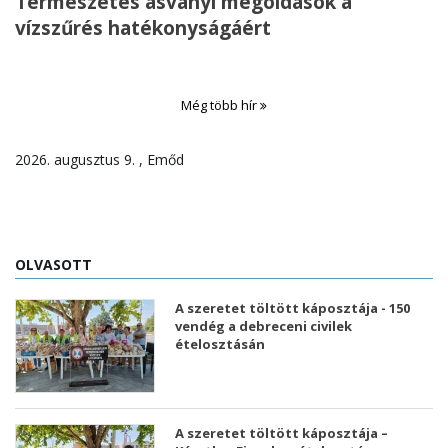
Természetes ásványi megoldások a
vízszűrés hatékonyságáért
Még több hír
2026. augusztus 9. , Emőd
OLVASOTT
A szeretet töltött káposztája - 150
vendég a debreceni civilek
ételosztásán
A szeretet töltött káposztája –