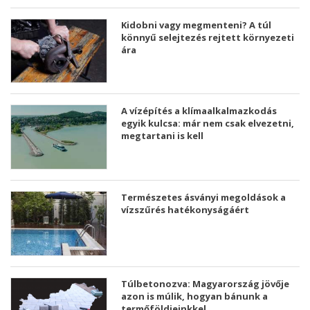
Kidobni vagy megmenteni? A túl
könnyű selejtezés rejtett környezeti
ára
A vízépítés a klímaalkalmazkodás
egyik kulcsa: már nem csak elvezetni,
megtartani is kell
Természetes ásványi megoldások a
vízszűrés hatékonyságáért
Túlbetonozva: Magyarország jövője
azon is múlik, hogyan bánunk a
termőföldjeinkkel