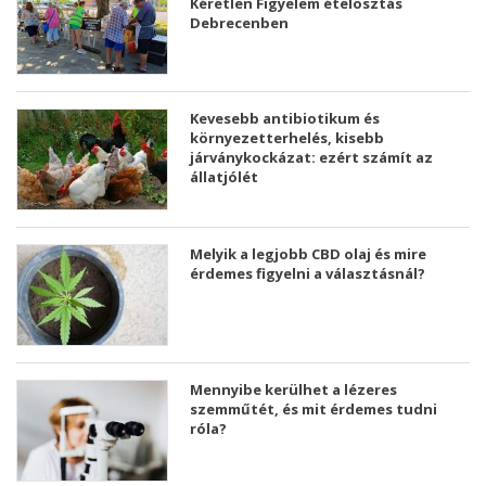
Kéretlen Figyelem ételosztás
Debrecenben
Kevesebb antibiotikum és
környezetterhelés, kisebb
járványkockázat: ezért számít az
állatjólét
Melyik a legjobb CBD olaj és mire
érdemes figyelni a választásnál?
Mennyibe kerülhet a lézeres
szemműtét, és mit érdemes tudni
róla?