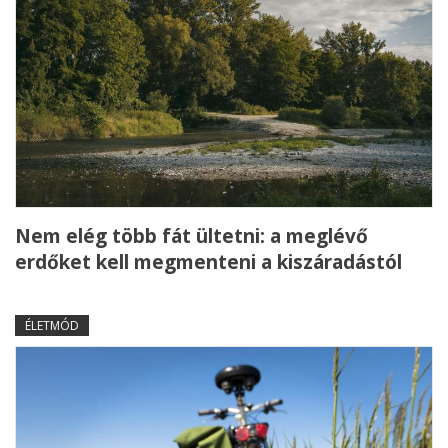
Nem elég több fát ültetni: a meglévő
erdőket kell megmenteni a kiszáradástól
ÉLETMÓD