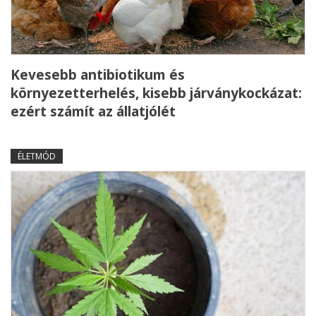
Kevesebb antibiotikum és
környezetterhelés, kisebb járványkockázat:
ezért számít az állatjólét
ÉLETMÓD