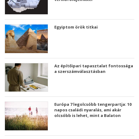
Egyiptom örök titkai
Az építőipari tapasztalat fontossága
a szerszámválasztásban
Európa 7 legolcsóbb tengerpartja: 10
napos családi nyaralás, ami akár
olcsóbb is lehet, mint a Balaton