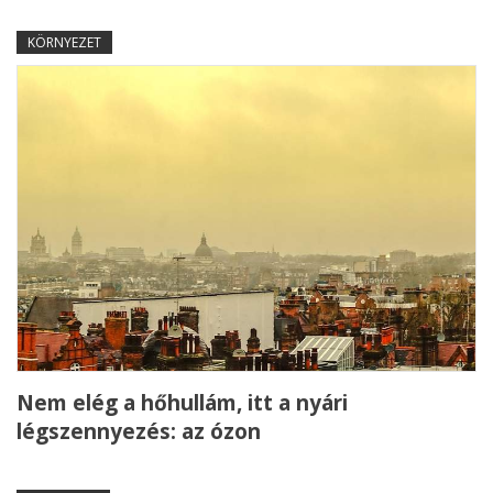
KÖRNYEZET
Nem elég a hőhullám, itt a nyári
légszennyezés: az ózon