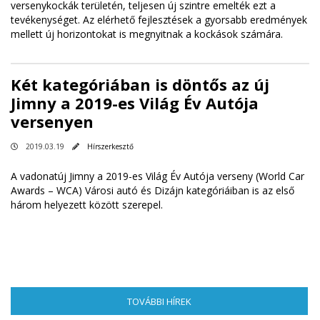
versenykockák területén, teljesen új szintre emelték ezt a
tevékenységet. Az elérhető fejlesztések a gyorsabb eredmények
mellett új horizontokat is megnyitnak a kockások számára.
Két kategóriában is döntős az új
Jimny a 2019-es Világ Év Autója
versenyen
2019.03.19
Hírszerkesztő
A vadonatúj Jimny a 2019-es Világ Év Autója verseny (World Car
Awards – WCA) Városi autó és Dizájn kategóriáiban is az első
három helyezett között szerepel.
TOVÁBBI HÍREK
(AKTÍV FÜL)