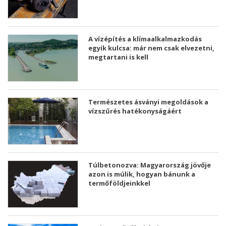
A vízépítés a klímaalkalmazkodás
egyik kulcsa: már nem csak elvezetni,
megtartani is kell
Természetes ásványi megoldások a
vízszűrés hatékonyságáért
Túlbetonozva: Magyarország jövője
azon is múlik, hogyan bánunk a
termőföldjeinkkel