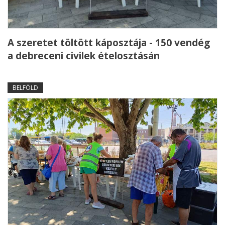
A szeretet töltött káposztája - 150 vendég
a debreceni civilek ételosztásán
BELFÖLD