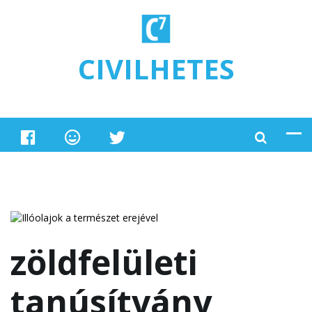
Ugrás a tartalomra
CIVILHETES
zöldfelületi
tanúsítvány