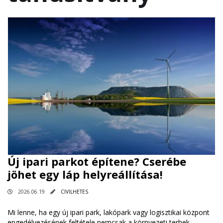
Új ipari parkot építene? Cserébe
jöhet egy láp helyreállítása!
2026.06.19
CIVILHETES
Mi lenne, ha egy új ipari park, lakópark vagy logisztikai központ
engedélyezésének feltétele nemcsak a környezeti terhek