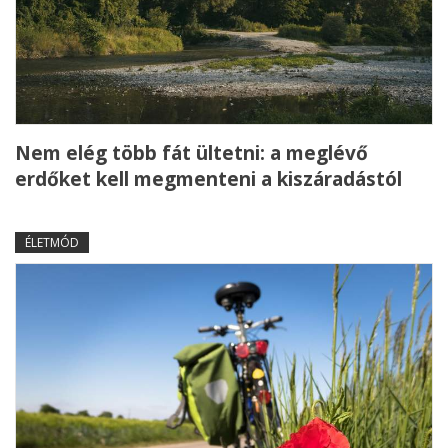
Nem elég több fát ültetni: a meglévő
erdőket kell megmenteni a kiszáradástól
ÉLETMÓD