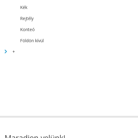
Kék
Rejtély
Konteó
Földön kívül
+
Maradjon velünk!