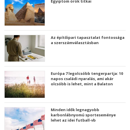
Egyiptom örök titkai
Az építőipari tapasztalat fontossága
a szerszámválasztásban
Európa 7 legolcsóbb tengerpartja: 10
napos családi nyaralás, ami akár
olcsóbb is lehet, mint a Balaton
Minden idők legnagyobb
karbonlábnyomú sporteseménye
lehet az idei futball-vb