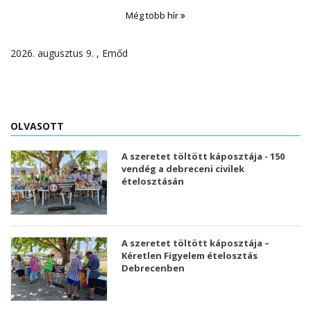
Még több hír
2026. augusztus 9. , Emőd
OLVASOTT
A szeretet töltött káposztája - 150
vendég a debreceni civilek
ételosztásán
A szeretet töltött káposztája –
Kéretlen Figyelem ételosztás
Debrecenben