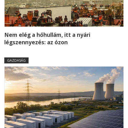
Nem elég a hőhullám, itt a nyári
légszennyezés: az ózon
GAZDASÁG