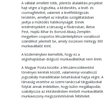
A vállalat emellett több, jelentős átalakítási projektet
hajt végre a logisztika, a kézbesítés, a levél- és
csomagfelvétel, valamint a levélfeldolgozás
területén, amellyel az irányítás-szolgáltatásban
javítja a működés hatékonyságát. Ennek
eredményeként a társaság a fővárosban, illetve
Pest, Hajdú-Bihar és Borsod-Abaúj-Zemplén
megyében csoportos létszámleépítésre vonatkozó
szándékot jelentett be, amely összesen mintegy 300
munkavállalót érint.
A közleményben kiemelték, hogy ez a
végrehajtásban dolgozó munkavállalókat nem érinti.
A Magyar Posta közölte: a létszámcsökkentést
törvényes keretek között, valamennyi vonatkozó
jogszabály maradéktalan betartásával hajtja végre. A
társaság vezetése az üzemi tanáccsal tárgyalásokat
folytat annak érdekében, hogy külön megállapodás
szabályozza az intézkedésben érintett munkavállalók
munkaviszony-megszüntetésének feltételeit.