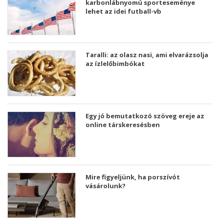
karbonlábnyomú sporteseménye
lehet az idei futball-vb
Taralli: az olasz nasi, ami elvarázsolja
az ízlelőbimbókat
Egy jó bemutatkozó szöveg ereje az
online társkeresésben
Mire figyeljünk, ha porszívót
vásárolunk?