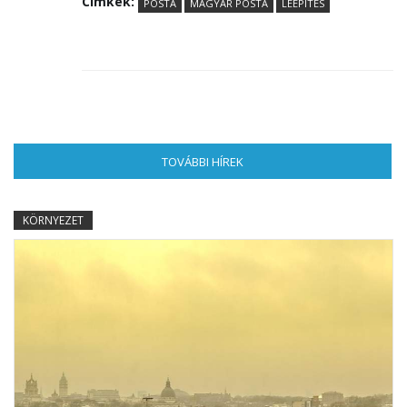
Címkék:
POSTA
MAGYAR POSTA
LEÉPÍTÉS
TOVÁBBI HÍREK
(AKTÍV FÜL)
KÖRNYEZET