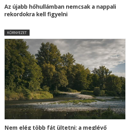
Az újabb hőhullámban nemcsak a nappali
rekordokra kell figyelni
KÖRNYEZET
Nem elég több fát ültetni: a meglévő