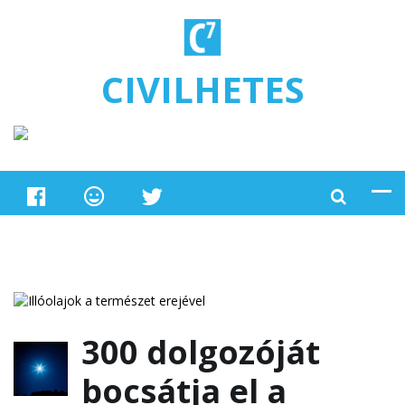
Ugrás a tartalomra
CIVILHETES
300 dolgozóját
bocsátja el a