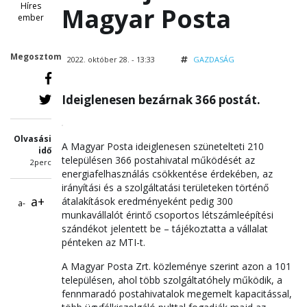
Híres
Magyar Posta
ember
Megosztom
2022. október 28. - 13:33
GAZDASÁG
Ideiglenesen bezárnak 366 postát.
Olvasási
A Magyar Posta ideiglenesen szünetelteti 210
idő
településen 366 postahivatal működését az
2perc
energiafelhasználás csökkentése érdekében, az
irányítási és a szolgáltatási területeken történő
a+
átalakítások eredményeként pedig 300
a-
munkavállalót érintő csoportos létszámleépítési
szándékot jelentett be – tájékoztatta a vállalat
pénteken az MTI-t.
A Magyar Posta Zrt. közleménye szerint azon a 101
településen, ahol több szolgáltatóhely működik, a
fennmaradó postahivatalok megemelt kapacitással,