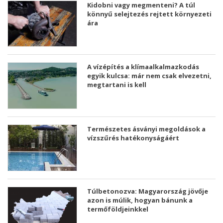
Kidobni vagy megmenteni? A túl
könnyű selejtezés rejtett környezeti
ára
A vízépítés a klímaalkalmazkodás
egyik kulcsa: már nem csak elvezetni,
megtartani is kell
Természetes ásványi megoldások a
vízszűrés hatékonyságáért
Túlbetonozva: Magyarország jövője
azon is múlik, hogyan bánunk a
termőföldjeinkkel