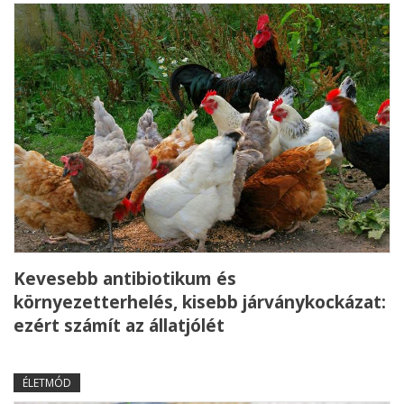
Kevesebb antibiotikum és
környezetterhelés, kisebb járványkockázat:
ezért számít az állatjólét
ÉLETMÓD