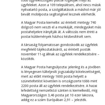
több ügyfélkiszolgáló pulttal fogadják majd az
ügyfeleket. Azon a 109 településen, ahol nincs másik
nyitvatartó posta, a szolgáltatások a máshol már jól
bevált mobilposta segítségével lesznek elérhetők.
A Magyar Posta kiemelte: az érintett mintegy 740
dolgozó nem veszti el a munkáját, mindegyüket más
postahelyekre irányítják át. A változás nem érinti a
postai küldemények házhoz kézbesítését sem.
A társaság folyamatosan gondoskodik az ügyfelek
megfelelő tájékoztatásáról, az érintett posták
november 11-ig állnak az ügyfelek rendelkezésére –
közölték.
A Magyar Posta hangsúlyozta: jelenleg és a jövőben
is lényegesen túlteljesíti jogszabályi kötelezettségeit,
mert az előírt mintegy 1600 posta helyett a
szüneteltetést követően is országszerte több mint
2200 posta áll az ügyfelek rendelkezésére. A hazai
lefedettség nemzetközi szinten is kiemelkedő, míg
Magyarországon 3,46 posta jut 10 ezer lakosra,
addig ez a szám Európában 2,91 – jelezték.