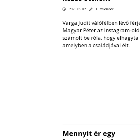
2023.05.02
Híres ember
Varga Judit válófélben lévő férje
Magyar Péter az Instagram-old
számolt be róla, hogy elhagyta 
amelyben a családjával élt.
Mennyit ér egy