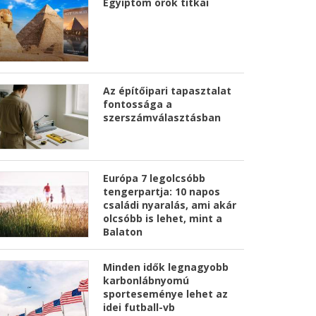
Egyiptom örök titkai
Az építőipari tapasztalat
fontossága a
szerszámválasztásban
Európa 7 legolcsóbb
tengerpartja: 10 napos
családi nyaralás, ami akár
olcsóbb is lehet, mint a
Balaton
Minden idők legnagyobb
karbonlábnyomú
sporteseménye lehet az
idei futball-vb