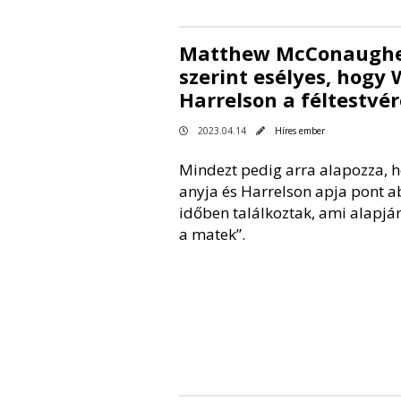
Matthew McConaugh
szerint esélyes, hogy
Harrelson a féltestvér
2023.04.14
Híres ember
Mindezt pedig arra alapozza, 
anyja és Harrelson apja pont 
időben találkoztak, ami alapján
a matek”.