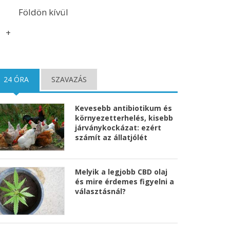
Földön kívül
+
24 ÓRA
(AKTÍV FÜL)
SZAVAZÁS
Kevesebb antibiotikum és
környezetterhelés, kisebb
járványkockázat: ezért
számít az állatjólét
Melyik a legjobb CBD olaj
és mire érdemes figyelni a
választásnál?