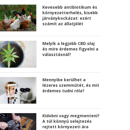
Kevesebb antibiotikum és
környezetterhelés, kisebb
járványkockázat: ezért
számít az állatjólét
Melyik a legjobb CBD olaj
és mire érdemes figyelni a
választásnál?
Mennyibe kerülhet a
lézeres szemműtét, és mit
érdemes tudni róla?
Kidobni vagy megmenteni?
A túl könnyű selejtezés
rejtett környezeti ára