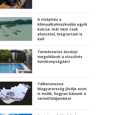
A vízépítés a
klímaalkalmazkodás egyik
kulcsa: már nem csak
elvezetni, megtartani is
kell
Természetes ásványi
megoldások a vízszűrés
hatékonyságáért
Túlbetonozva:
Magyarország jövője azon
is múlik, hogyan bánunk a
termőföldjeinkkel