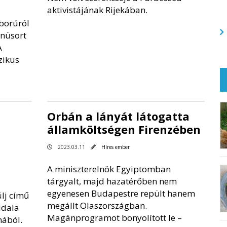
aktivistájának Rijekában.
borúról
enüsort
A
zikus
Orbán a lányát látogatta
államköltségen Firenzében
2023.03.11
Híres ember
A miniszterelnök Egyiptomban
tárgyalt, majd hazatérőben nem
egyenesen Budapestre repült hanem
lj című
megállt Olaszországban.
ldala
Magánprogramot bonyolított le –
mából.