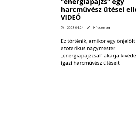
"energiapajzs" egy
harcművész ütései ell
VIDEÓ
2023.04.24
Híres ember
Ez történik, amikor egy önjelölt
ezoterikus nagymester
„energiapajzzsal” akarja kivéde
igazi harcművész ütéseit