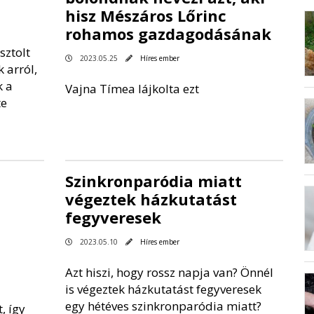
hisz Mészáros Lőrinc
rohamos gazdagodásának
sztolt
2023.05.25
Híres ember
 arról,
k a
Vajna Tímea lájkolta ezt
te
Szinkronparódia miatt
végeztek házkutatást
fegyveresek
2023.05.10
Híres ember
Azt hiszi, hogy rossz napja van? Önnél
is végeztek házkutatást fegyveresek
egy hétéves szinkronparódia miatt?
, így