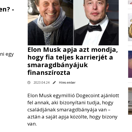
en? -
Elon Musk apja azt mondja,
ni egy
hogy fia teljes karrierjét a
smaragdbányájuk
finanszírozta
2023.04.24
Híres ember
Elon Musk egymillió Dogecoint ajánlott
fel annak, aki bizonyítani tudja, hogy
családjának smaragdbányája van –
aztán a saját apja közölte, hogy bizony
van.