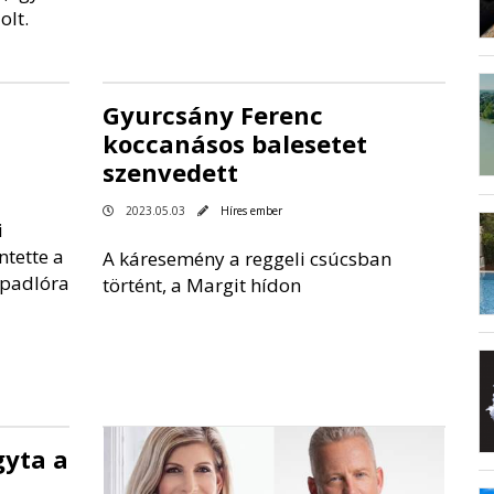
olt.
Gyurcsány Ferenc
koccanásos balesetet
szenvedett
2023.05.03
Híres ember
i
ntette a
A káresemény a reggeli csúcsban
 padlóra
történt, a Margit hídon
gyta a