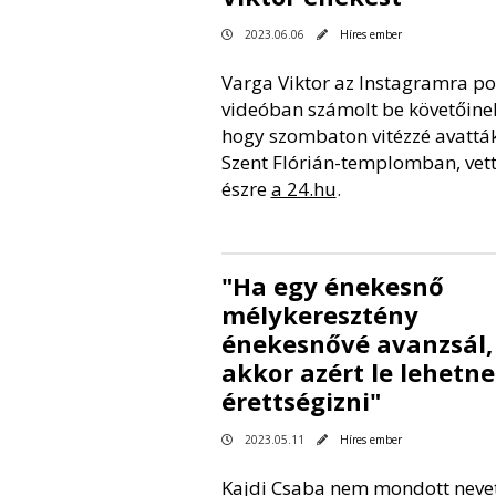
2023.06.06
Híres ember
Varga Viktor az Instagramra po
videóban számolt be követőinek
hogy szombaton vitézzé avattá
Szent Flórián-templomban, vet
észre
a 24.hu
.
"Ha egy énekesnő
mélykeresztény
énekesnővé avanzsál,
akkor azért le lehetne
érettségizni"
2023.05.11
Híres ember
Kajdi Csaba nem mondott nevet