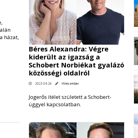
,
alán
a házat,
Béres Alexandra: Végre
kiderült az igazság a
Schobert Norbiékat gyalázó
közösségi oldalról
2023.04.26
Híres ember
Jogerős ítélet született a Schobert-
üggyel kapcsolatban.