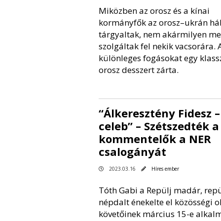
Miközben az orosz és a kínai
kormányfők az orosz–ukrán há
tárgyaltak, nem akármilyen m
szolgáltak fel nekik vacsorára. 
különleges fogásokat egy klass
orosz desszert zárta.
“Álkeresztény Fidesz –
celeb” – Szétszedték a
kommentelők a NER
csalogányát
2023.03.16
Híres ember
Tóth Gabi a Repülj madár, repü
népdalt énekelte el közösségi o
követőinek március 15-e alkal