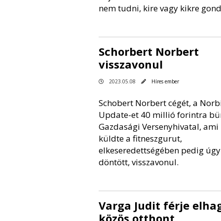
nem tudni, kire vagy kikre gond
Schorbert Norbert
visszavonul
2023.05.08
Híres ember
Schobert Norbert cégét, a Norb
Update-et 40 millió forintra bü
Gazdasági Versenyhivatal, ami
küldte a fitneszgurut,
elkeseredettségében pedig úgy
döntött, visszavonul.
Varga Judit férje elha
közös otthont