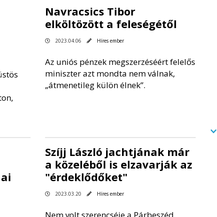
Navracsics Tibor
elköltözött a feleségétől
2023.04.06
Híres ember
Az uniós pénzek megszerzéséért felelős
miniszter azt mondta nem válnak,
üstös
„átmenetileg külön élnek”.
ton,
Szíjj László jachtjának már
a közeléből is elzavarják az
ai
"érdeklődőket"
2023.03.20
Híres ember
Nem volt szerencséje a Párbeszéd