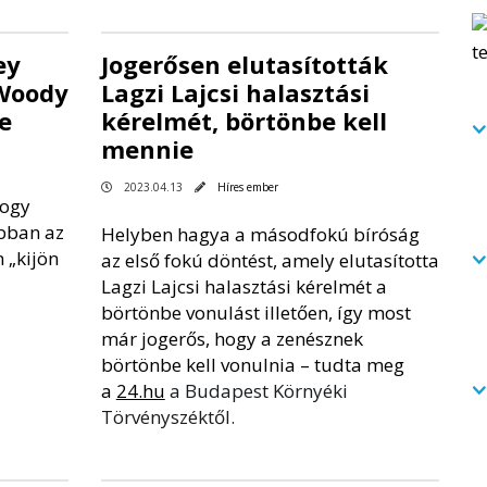
ey
Jogerősen elutasították
 Woody
Lagzi Lajcsi halasztási
e
kérelmét, börtönbe kell
mennie
2023.04.13
Híres ember
hogy
abban az
Helyben hagya a másodfokú bíróság
 „kijön
az első fokú döntést, amely elutasította
Lagzi Lajcsi halasztási kérelmét a
börtönbe vonulást illetően, így most
már jogerős, hogy a zenésznek
börtönbe kell vonulnia – tudta meg
a
24.hu
a Budapest Környéki
Törvényszéktől.