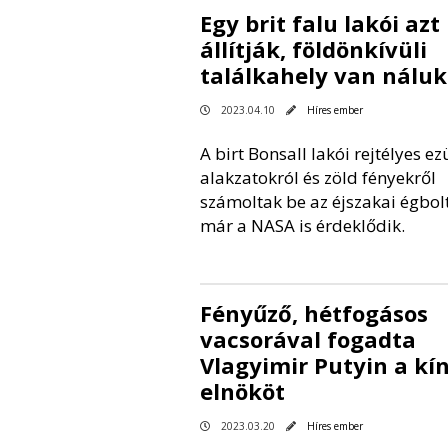
Egy brit falu lakói azt
állítják, földönkívüli
találkahely van náluk
2023.04.10
Híres ember
A birt Bonsall lakói rejtélyes ez
alakzatokról és zöld fényekről
számoltak be az éjszakai égbol
már a NASA is érdeklődik.
Fényűző, hétfogásos
vacsorával fogadta
Vlagyimir Putyin a kín
elnököt
2023.03.20
Híres ember