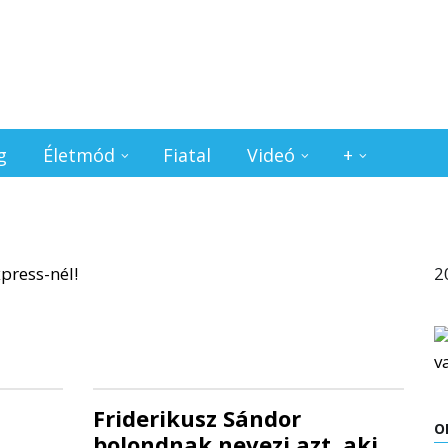
g
Életmód
Fiatal
Videó
+
2
Friderikusz Sándor
O
bolondnak nevezi azt, aki