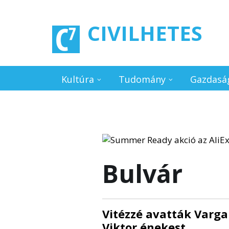
Ugrás a tartalomra
CIVILHETES
Kultúra
Tudomány
Gazdasá
Bulvár
Vitézzé avatták Varga
Viktor énekest