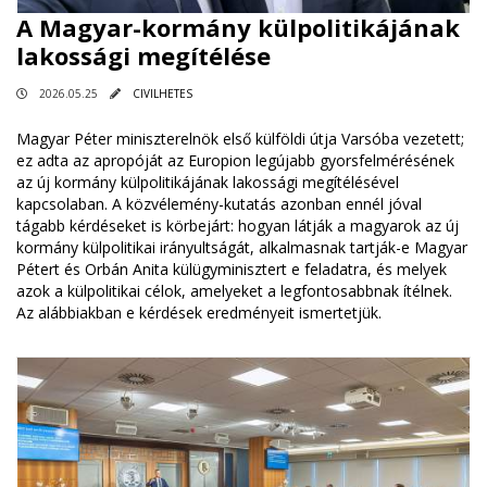
A Magyar-kormány külpolitikájának
lakossági megítélése
2026.05.25
CIVILHETES
Magyar Péter miniszterelnök első külföldi útja Varsóba vezetett;
ez adta az apropóját az Europion legújabb gyorsfelmérésének
az új kormány külpolitikájának lakossági megítélésével
kapcsolaban. A közvélemény-kutatás azonban ennél jóval
tágabb kérdéseket is körbejárt: hogyan látják a magyarok az új
kormány külpolitikai irányultságát, alkalmasnak tartják-e Magyar
Pétert és Orbán Anita külügyminisztert e feladatra, és melyek
azok a külpolitikai célok, amelyeket a legfontosabbnak ítélnek.
Az alábbiakban e kérdések eredményeit ismertetjük.