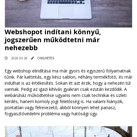
Webshopot indítani könnyű,
jogszerűen működtetni már
nehezebb
2026.03.26
CIVILHETES
Egy webshop elindítása ma már gyors és egyszerű folyamatnak
tűnik. Pár kattintás, egy kész sablon, néhány termékfotó, és már
indulhat is az értékesítés. Sokan itt azt érzik, hogy a nehezén túl
vannak. Pedig az igazi kihívás gyakran csak ezután kezdődik. A
webáruház működtetése ugyanis nem csak technikai és üzleti
kérdés, hanem komoly jogi felelősség is. Ha valami hiányzik,
pontatlan vagy félrevezető, abból könnyen lehet panasz,
fogyasztóvédelmi probléma vagy hatósági ügy.