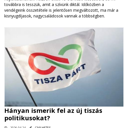
továbbra is tesszük, amit a szívünk diktál. Időközben a
vendégeink összetétele is jelentősen megváltozott, ma már a
kisnyugdíjasok, nagycsaládosok vannak a többségben.
Hányan ismerik fel az új tiszás
politikusokat?
2026.04.24
CIVILHETES