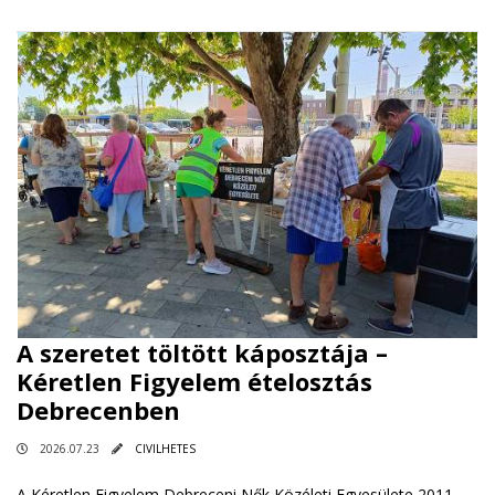
A szeretet töltött káposztája –
Kéretlen Figyelem ételosztás
Debrecenben
2026.07.23
CIVILHETES
A Kéretlen Figyelem Debreceni Nők Közéleti Egyesülete 2011