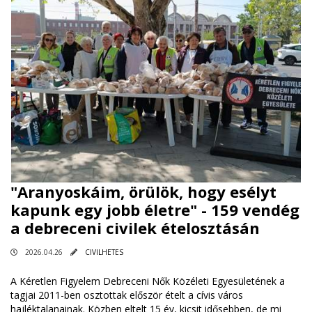
"Aranyoskáim, örülök, hogy esélyt
kapunk egy jobb életre" - 159 vendég
a debreceni civilek ételosztásán
2026.04.26
CIVILHETES
A Kéretlen Figyelem Debreceni Nők Közéleti Egyesületének a
tagjai 2011-ben osztottak először ételt a cívis város
hajléktalanainak. Közben eltelt 15 év, kicsit idősebben, de mi