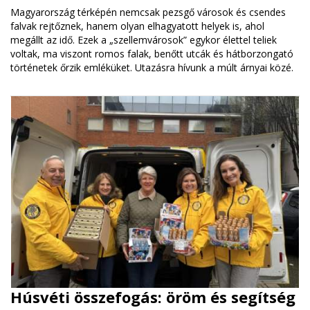
Magyarország térképén nemcsak pezsgő városok és csendes
falvak rejtőznek, hanem olyan elhagyatott helyek is, ahol
megállt az idő. Ezek a „szellemvárosok” egykor élettel teliek
voltak, ma viszont romos falak, benőtt utcák és hátborzongató
történetek őrzik emléküket. Utazásra hívunk a múlt árnyai közé.
Húsvéti összefogás: öröm és segítség