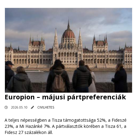
Europion – májusi pártpreferenciák
2026.05.10
CIVILHETES
A teljes népességben a Tisza támogatottsága 52%, a Fideszé
23%, a Mi Hazánké 7%. A pártválasztók körében a Tisza 61, a
Fidesz 27 százalékon áll.