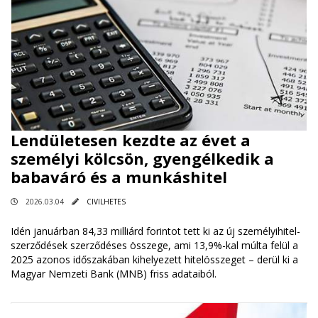
Lendületesen kezdte az évet a
személyi kölcsön, gyengélkedik a
babaváró és a munkáshitel
2026.03.04
CIVILHETES
Idén januárban 84,33 milliárd forintot tett ki az új személyihitel-
szerződések szerződéses összege, ami 13,9%-kal múlta felül a
2025 azonos időszakában kihelyezett hitelösszeget – derül ki a
Magyar Nemzeti Bank (MNB) friss adataiból.