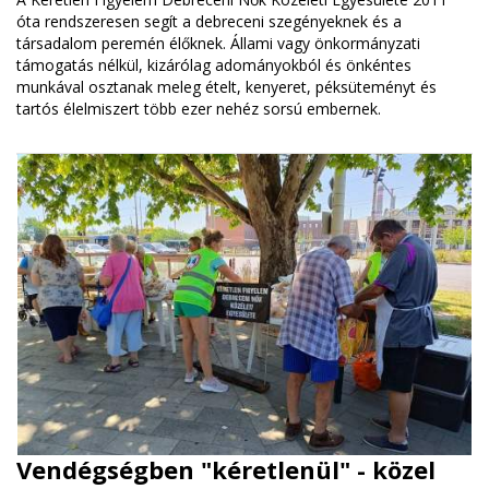
óta rendszeresen segít a debreceni szegényeknek és a
társadalom peremén élőknek. Állami vagy önkormányzati
támogatás nélkül, kizárólag adományokból és önkéntes
munkával osztanak meleg ételt, kenyeret, péksüteményt és
tartós élelmiszert több ezer nehéz sorsú embernek.
Vendégségben "kéretlenül" - közel