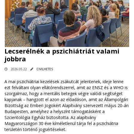
Lecserélnék a pszichiátriát valami
jobbra
2026.05.22
CIVILHETES
A mai pszichiátriai kezelések zsákutcát jelentenek, ideje lenne
ezt felváltani olyan ellátórendszerrel, amit az ENSZ és a WHO is
szorgalmaz, hogy a mentális betegek végre valódi segítséget
kapjanak – hangzott el azon az előadáson, amit az Állampolgári
Bizottság az Emberi Jogokért Alapítvány szervezett május 20-án
Budapesten, amelyhez a helyszínt támogatásként a
Szcientológia Egyház biztosította. Az alapítvány
Magyarországon 30 éve kíméletlenül tárja fel a pszichiátria
területén történő jogsértéseket.