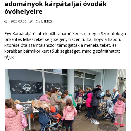
adományok kárpátaljai óvodák
óvóhelyeire
2026.03.30
CIVILHETES
Egy Kárpátaljáról áttelepült tanárnő kereste meg a Szcientológia
önkéntes lelkészeket segítségért, hiszen tudta, hogy a háború
kitörése óta számtalanszor támogatták a menekülteket, és
korábban bármikor kért tőlük segítséget, mindig számíthatott
rájuk.