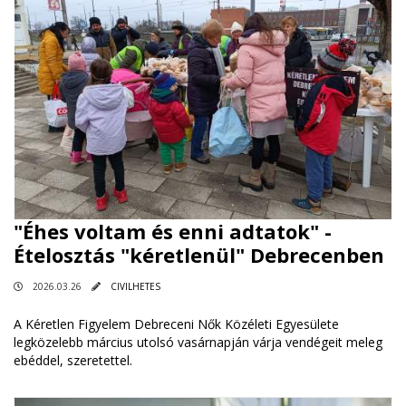
"Éhes voltam és enni adtatok" -
Ételosztás "kéretlenül" Debrecenben
2026.03.26
CIVILHETES
A Kéretlen Figyelem Debreceni Nők Közéleti Egyesülete
legközelebb március utolsó vasárnapján várja vendégeit meleg
ebéddel, szeretettel.