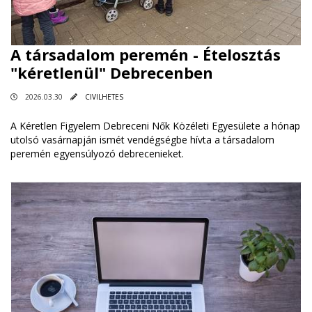
A társadalom peremén - Ételosztás
"kéretlenül" Debrecenben
2026.03.30
CIVILHETES
A Kéretlen Figyelem Debreceni Nők Közéleti Egyesülete a hónap
utolsó vasárnapján ismét vendégségbe hívta a társadalom
peremén egyensúlyozó debrecenieket.