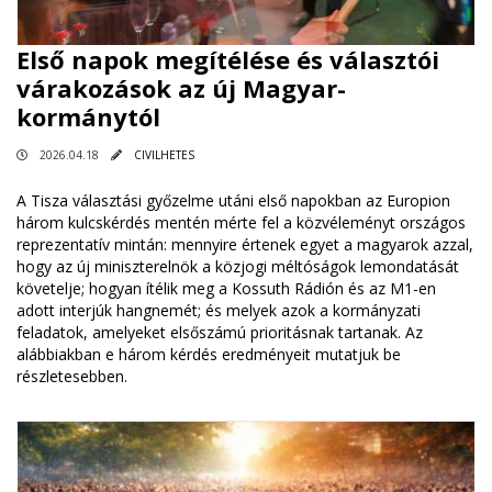
Első napok megítélése és választói
várakozások az új Magyar-
kormánytól
2026.04.18
CIVILHETES
A Tisza választási győzelme utáni első napokban az Europion
három kulcskérdés mentén mérte fel a közvéleményt országos
reprezentatív mintán: mennyire értenek egyet a magyarok azzal,
hogy az új miniszterelnök a közjogi méltóságok lemondatását
követelje; hogyan ítélik meg a Kossuth Rádión és az M1-en
adott interjúk hangnemét; és melyek azok a kormányzati
feladatok, amelyeket elsőszámú prioritásnak tartanak. Az
alábbiakban e három kérdés eredményeit mutatjuk be
részletesebben.