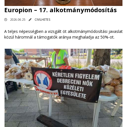
Europion – 17. alkotmánymódosítás
2026.06.25
CIVILHETES
A teljes népességben a vizsgált öt alkotmánymódosítási javaslat
közül háromnál a támogatók aránya meghaladja az 50%-ot.