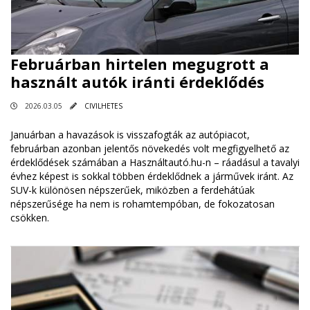
Februárban hirtelen megugrott a
használt autók iránti érdeklődés
2026.03.05
CIVILHETES
Januárban a havazások is visszafogták az autópiacot,
februárban azonban jelentős növekedés volt megfigyelhető az
érdeklődések számában a Használtautó.hu-n – ráadásul a tavalyi
évhez képest is sokkal többen érdeklődnek a járművek iránt. Az
SUV-k különösen népszerűek, miközben a ferdehátúak
népszerűsége ha nem is rohamtempóban, de fokozatosan
csökken.