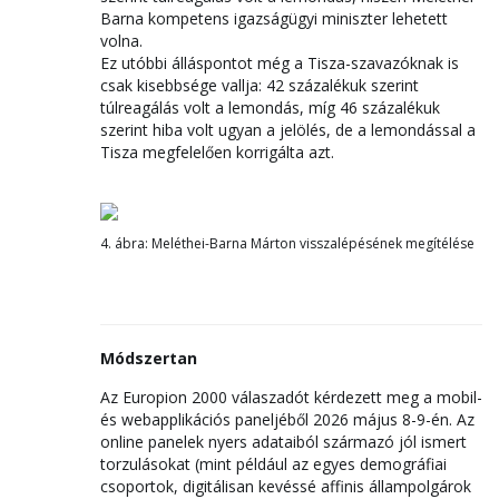
Barna kompetens igazságügyi miniszter lehetett
volna.
Ez utóbbi álláspontot még a Tisza-szavazóknak is
csak kisebbsége vallja: 42 százalékuk szerint
túlreagálás volt a lemondás, míg 46 százalékuk
szerint hiba volt ugyan a jelölés, de a lemondással a
Tisza megfelelően korrigálta azt.
4. ábra: Meléthei-Barna Márton visszalépésének megítélése
Módszertan
Az Europion 2000 válaszadót kérdezett meg a mobil-
és webapplikációs paneljéből 2026 május 8-9-én. Az
online panelek nyers adataiból származó jól ismert
torzulásokat (mint például az egyes demográfiai
csoportok, digitálisan kevéssé affinis állampolgárok