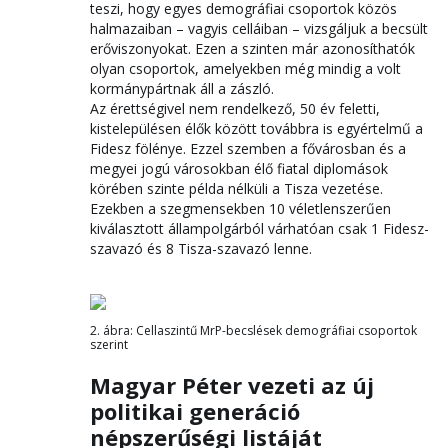
teszi, hogy egyes demográfiai csoportok közös
halmazaiban – vagyis celláiban – vizsgáljuk a becsült
erőviszonyokat. Ezen a szinten már azonosíthatók
olyan csoportok, amelyekben még mindig a volt
kormánypártnak áll a zászló.
Az érettségivel nem rendelkező, 50 év feletti,
kistelepülésen élők között továbbra is egyértelmű a
Fidesz fölénye. Ezzel szemben a fővárosban és a
megyei jogú városokban élő fiatal diplomások
körében szinte példa nélküli a Tisza vezetése.
Ezekben a szegmensekben 10 véletlenszerűen
kiválasztott állampolgárból várhatóan csak 1 Fidesz-
szavazó és 8 Tisza-szavazó lenne.
2. ábra: Cellaszintű MrP-becslések demográfiai csoportok
szerint
Magyar Péter vezeti az új
politikai generáció
népszerűségi listáját