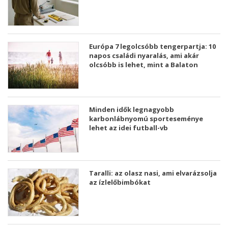
Európa 7 legolcsóbb tengerpartja: 10
napos családi nyaralás, ami akár
olcsóbb is lehet, mint a Balaton
Minden idők legnagyobb
karbonlábnyomú sporteseménye
lehet az idei futball-vb
Taralli: az olasz nasi, ami elvarázsolja
az ízlelőbimbókat