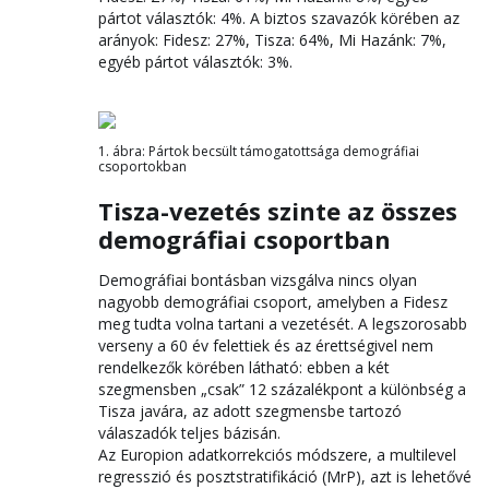
pártot választók: 4%. A biztos szavazók körében az
arányok: Fidesz: 27%, Tisza: 64%, Mi Hazánk: 7%,
egyéb pártot választók: 3%.
1. ábra: Pártok becsült támogatottsága demográfiai
csoportokban
Tisza-vezetés szinte az összes
demográfiai csoportban
Demográfiai bontásban vizsgálva nincs olyan
nagyobb demográfiai csoport, amelyben a Fidesz
meg tudta volna tartani a vezetését. A legszorosabb
verseny a 60 év felettiek és az érettségivel nem
rendelkezők körében látható: ebben a két
szegmensben „csak” 12 százalékpont a különbség a
Tisza javára, az adott szegmensbe tartozó
válaszadók teljes bázisán.
Az Europion adatkorrekciós módszere, a multilevel
regresszió és posztstratifikáció (MrP), azt is lehetővé