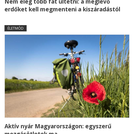
Nem elég több fát ültetni: a meglévő
erdőket kell megmenteni a kiszáradástól
ÉLETMÓD
Aktív nyár Magyarországon: egyszerű
mozgásötletek ma