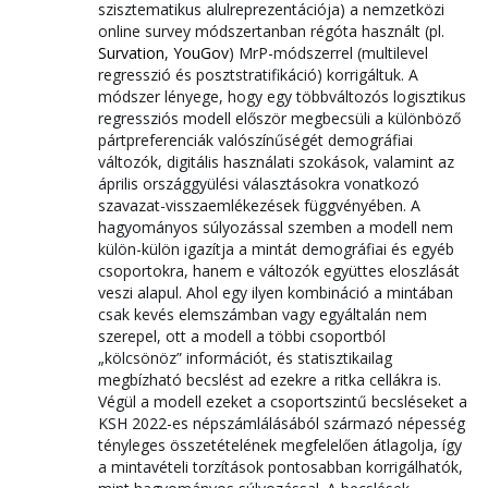
szisztematikus alulreprezentációja) a nemzetközi
online survey módszertanban régóta használt (pl.
Survation
,
YouGov
) MrP-módszerrel (multilevel
regresszió és posztstratifikáció) korrigáltuk. A
módszer lényege, hogy egy többváltozós logisztikus
regressziós modell először megbecsüli a különböző
pártpreferenciák valószínűségét demográfiai
változók, digitális használati szokások, valamint az
április országgyülési választásokra vonatkozó
szavazat-visszaemlékezések függvényében. A
hagyományos súlyozással szemben a modell nem
külön-külön igazítja a mintát demográfiai és egyéb
csoportokra, hanem e változók együttes eloszlását
veszi alapul. Ahol egy ilyen kombináció a mintában
csak kevés elemszámban vagy egyáltalán nem
szerepel, ott a modell a többi csoportból
„kölcsönöz” információt, és statisztikailag
megbízható becslést ad ezekre a ritka cellákra is.
Végül a modell ezeket a csoportszintű becsléseket a
KSH 2022-es népszámlálásából származó népesség
tényleges összetételének megfelelően átlagolja, így
a mintavételi torzítások pontosabban korrigálhatók,