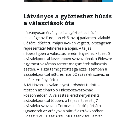
Látványos a győzteshez húzás
a választások óta
Látványosan érvényesül a győzteshez húzás
jelensége az Europion első, az új parlament alakuló
ülésére időzített, május 8–9-én végzett, országosan
reprezentatív felmérése alapján. A teljes
népességben a választási eredményekhez képest 5
százalékponttal kevesebben szavaznának a Fideszre
egy most vasárnap tartott megismételt választás
esetén. A Tisza támogatottsága ezzel szemben 8
százalékponttal nőtt, és már 52 százalék szavazna
az új kormánypártra.
A Mi Hazánk is valamelyest erősödni tudott –
részben az elpártoló Fidesz-szavazóknak
köszönhetően. A választási eredményeknél 2
százalékponttal többen, a teljes népesség 7
százaléka szavazna Toroczkai László pártjára.
Ugyanezek az arányok a pártválasztók körében:
Fidesz: 27%, Tisza: 61%, Mi Hazánk: 8%, egyéb