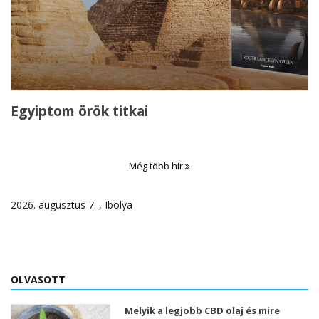
Egyiptom örök titkai
Még több hír
2026. augusztus 7. , Ibolya
OLVASOTT
Melyik a legjobb CBD olaj és mire