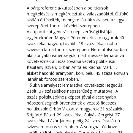
A pártpreferencia-kutatásban a politikusok
megítélését is megkérdeztük a válaszadóktól. Ötfokú
skálán értékelték, mennyire látnák szívesen az egyes
szereplőket fontos közéleti szerepben.
Az új politikai generáció népszerűségi listáját
egyértelműen Magyar Péter vezeti: a magyarok 40
százaléka nagyon, további 19 százaléka inkább
szívesen látná fontos szerepben. Nem utolsósorban
alacsonyabb ismertségük miatt messze lemaradva
következnek a Tisza további vezető politikusai –
Kapitány István, Orbán Anita és Radnai Márk –,
akiket hasonló arányban, körülbelül 45 százaléknyian
látnának fontos szerepben.
Tőlük valamelyest lemaradva következik Hegedűs
Zsolt, 37 százalékos népszerűségi mutatóval. A
tiszás politikusokhoz képest jóval alacsonyabb
népszerűségnek örvendenek a vezető fideszes
politikusok: Orbán Viktort a magyarok 31 százaléka,
Szijjártó Pétert 29 százaléka, Gulyás Gergelyt 27
százaléka, Lázár Jánost pedig 24 százaléka látná
szívesen fontos szerepben. A sereghajtók közé
került a Mi Hazánk elnöke, Toroczkai László is, 28