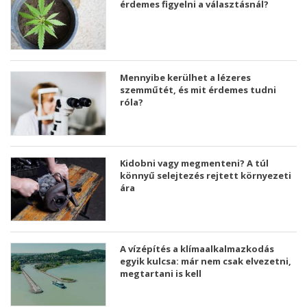
érdemes figyelni a választásnál?
Mennyibe kerülhet a lézeres
szemműtét, és mit érdemes tudni
róla?
Kidobni vagy megmenteni? A túl
könnyű selejtezés rejtett környezeti
ára
A vízépítés a klímaalkalmazkodás
egyik kulcsa: már nem csak elvezetni,
megtartani is kell