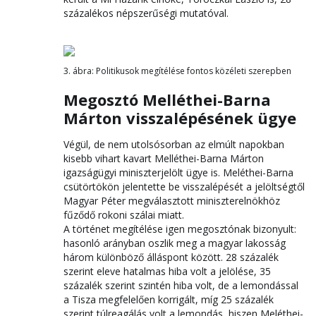
százalékos népszerűségi mutatóval.
3. ábra: Politikusok megítélése fontos közéleti szerepben
Megosztó Melléthei-Barna
Márton visszalépésének ügye
Végül, de nem utolsósorban az elmúlt napokban
kisebb vihart kavart Melléthei-Barna Márton
igazságügyi miniszterjelölt ügye is. Meléthei-Barna
csütörtökön jelentette be visszalépését a jelöltségtől
Magyar Péter megválasztott miniszterelnökhöz
fűződő rokoni szálai miatt.
A történet megítélése igen megosztónak bizonyult:
hasonló arányban oszlik meg a magyar lakosság
három különböző álláspont között. 28 százalék
szerint eleve hatalmas hiba volt a jelölése, 35
százalék szerint szintén hiba volt, de a lemondással
a Tisza megfelelően korrigált, míg 25 százalék
szerint túlreagálás volt a lemondás, hiszen Meléthei-