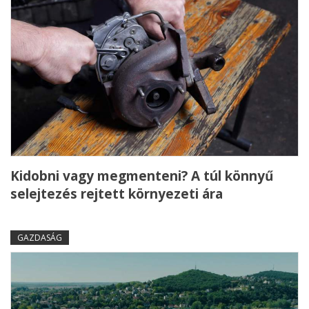
Kidobni vagy megmenteni? A túl könnyű
selejtezés rejtett környezeti ára
GAZDASÁG