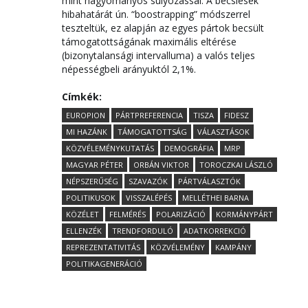
mint hagyományos súlyozással. A becslések
hibahatárát ún. “boostrapping” módszerrel
teszteltük, ez alapján az egyes pártok becsült
támogatottságának maximális eltérése
(bizonytalansági intervalluma) a valós teljes
népességbeli arányuktól 2,1%.
Címkék:
EUROPION
PÁRTPREFERENCIA
TISZA
FIDESZ
MI HAZÁNK
TÁMOGATOTTSÁG
VÁLASZTÁSOK
KÖZVÉLEMÉNYKUTATÁS
DEMOGRÁFIA
MRP
MAGYAR PÉTER
ORBÁN VIKTOR
TOROCZKAI LÁSZLÓ
NÉPSZERŰSÉG
SZAVAZÓK
PÁRTVÁLASZTÓK
POLITIKUSOK
VISSZALÉPÉS
MELLÉTHEI BARNA
KÖZÉLET
FELMÉRÉS
POLARIZÁCIÓ
KORMÁNYPÁRT
ELLENZÉK
TRENDFORDULÓ
ADATKORREKCIÓ
REPREZENTATIVITÁS
KÖZVÉLEMÉNY
KAMPÁNY
POLITIKAGENERÁCIÓ