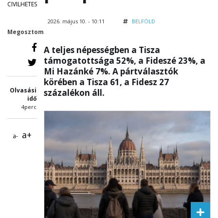
CIVILHETES
2026. május 10. - 10:11
BELFÖLD
Megosztom
A teljes népességben a Tisza
támogatottsága 52%, a Fideszé 23%, a
Mi Hazánké 7%. A pártválasztók
körében a Tisza 61, a Fidesz 27
Olvasási
százalékon áll.
idő
4perc
a+
a-