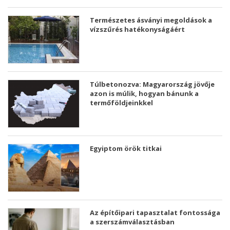
Természetes ásványi megoldások a
vízszűrés hatékonyságáért
Túlbetonozva: Magyarország jövője
azon is múlik, hogyan bánunk a
termőföldjeinkkel
Egyiptom örök titkai
Az építőipari tapasztalat fontossága
a szerszámválasztásban