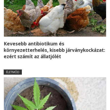
Kevesebb antibiotikum és
környezetterhelés, kisebb járványkockázat:
ezért számít az állatjólét
ÉLETMÓD