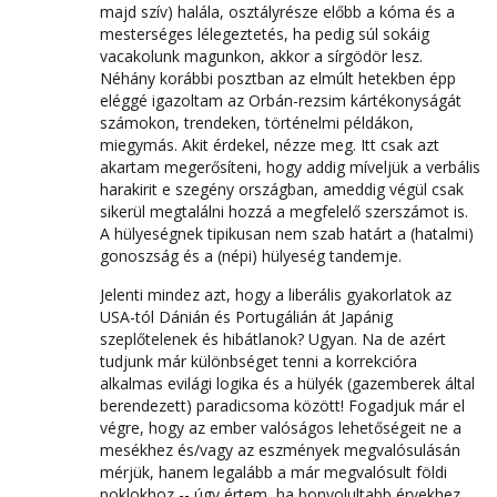
majd szív) halála, osztályrésze előbb a kóma és a
mesterséges lélegeztetés, ha pedig súl sokáig
vacakolunk magunkon, akkor a sírgödör lesz.
Néhány korábbi posztban az elmúlt hetekben épp
eléggé igazoltam az Orbán-rezsim kártékonyságát
számokon, trendeken, történelmi példákon,
miegymás. Akit érdekel, nézze meg. Itt csak azt
akartam megerősíteni, hogy addig míveljük a verbális
harakirit e szegény országban, ameddig végül csak
sikerül megtalálni hozzá a megfelelő szerszámot is.
A hülyeségnek tipikusan nem szab határt a (hatalmi)
gonoszság és a (népi) hülyeség tandemje.
Jelenti mindez azt, hogy a liberális gyakorlatok az
USA-tól Dánián és Portugálián át Japánig
szeplőtelenek és hibátlanok? Ugyan. Na de azért
tudjunk már különbséget tenni a korrekcióra
alkalmas evilági logika és a hülyék (gazemberek által
berendezett) paradicsoma között! Fogadjuk már el
végre, hogy az ember valóságos lehetőségeit ne a
mesékhez és/vagy az eszmények megvalósulásán
mérjük, hanem legalább a már megvalósult földi
poklokhoz -- úgy értem, ha bonyolultabb érvekhez