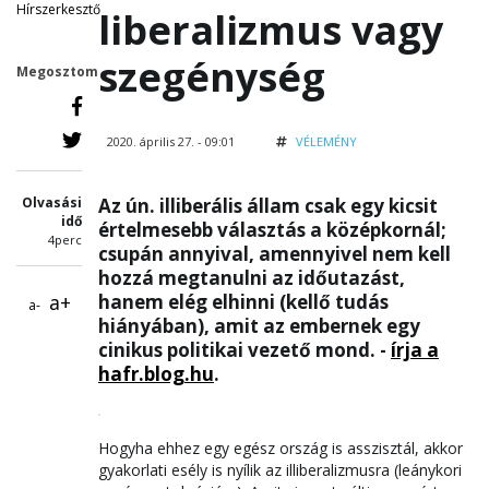
Hírszerkesztő
liberalizmus vagy
szegénység
Megosztom
2020. április 27. - 09:01
VÉLEMÉNY
Olvasási
Az ún. illiberális állam csak egy kicsit
idő
értelmesebb választás a középkornál;
4perc
csupán annyival, amennyivel nem kell
hozzá megtanulni az időutazást,
a+
hanem elég elhinni (kellő tudás
a-
hiányában), amit az embernek egy
cinikus politikai vezető mond. -
írja a
hafr.blog.hu
.
Hogyha ehhez egy egész ország is asszisztál, akkor
gyakorlati esély is nyílik az illiberalizmusra (leánykori