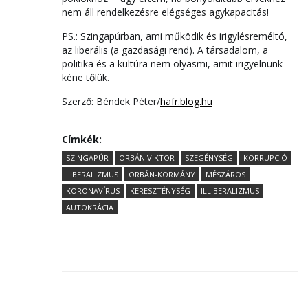
nem áll rendelkezésre elégséges agykapacitás!
PS.: Szingapúrban, ami működik és irigylésreméltó,
az liberális (a gazdasági rend). A társadalom, a
politika és a kultúra nem olyasmi, amit irigyelnünk
kéne tőlük.
Szerző: Béndek Péter/
hafr.blog.hu
Címkék:
SZINGAPÚR
ORBÁN VIKTOR
SZEGÉNYSÉG
KORRUPCIÓ
LIBERALIZMUS
ORBÁN-KORMÁNY
MÉSZÁROS
KORONAVÍRUS
KERESZTÉNYSÉG
ILLIBERALIZMUS
AUTOKRÁCIA