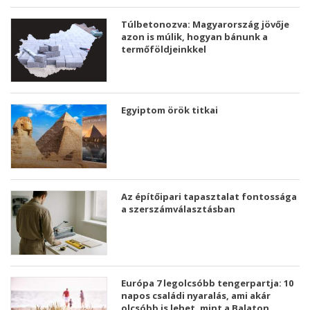
Túlbetonozva: Magyarország jövője
azon is múlik, hogyan bánunk a
termőföldjeinkkel
Egyiptom örök titkai
Az építőipari tapasztalat fontossága
a szerszámválasztásban
Európa 7 legolcsóbb tengerpartja: 10
napos családi nyaralás, ami akár
olcsóbb is lehet, mint a Balaton