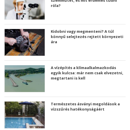
szemműtét, és mit érdemes tudni
róla?
Kidobni vagy megmenteni? A túl
könnyű selejtezés rejtett környezeti
ára
A vízépítés a klímaalkalmazkodás
egyik kulcsa: már nem csak elvezetni,
megtartani is kell
Természetes ásványi megoldások a
vízszűrés hatékonyságáért