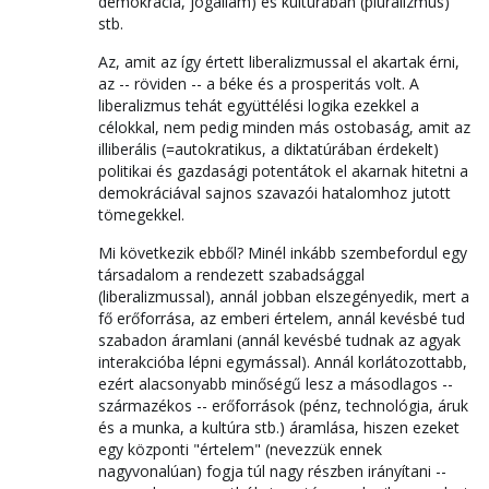
demokrácia, jogállam) és kultúrában (pluralizmus)
stb.
Az, amit az így értett liberalizmussal el akartak érni,
az -- röviden -- a béke és a prosperitás volt. A
liberalizmus tehát együttélési logika ezekkel a
célokkal, nem pedig minden más ostobaság, amit az
illiberális (=autokratikus, a diktatúrában érdekelt)
politikai és gazdasági potentátok el akarnak hitetni a
demokráciával sajnos szavazói hatalomhoz jutott
tömegekkel.
Mi következik ebből? Minél inkább szembefordul egy
társadalom a rendezett szabadsággal
(liberalizmussal), annál jobban elszegényedik, mert a
fő erőforrása, az emberi értelem, annál kevésbé tud
szabadon áramlani (annál kevésbé tudnak az agyak
interakcióba lépni egymással). Annál korlátozottabb,
ezért alacsonyabb minőségű lesz a másodlagos --
származékos -- erőforrások (pénz, technológia, áruk
és a munka, a kultúra stb.) áramlása, hiszen ezeket
egy központi "értelem" (nevezzük ennek
nagyvonalúan) fogja túl nagy részben irányítani --