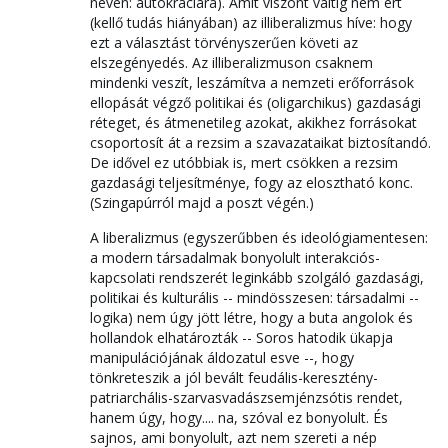
nevén: autokráciára). Amit viszont váltig nem ért
(kellő tudás hiányában) az illiberalizmus híve: hogy
ezt a választást törvényszerűen követi az
elszegényedés. Az illiberalizmuson csaknem
mindenki veszít, leszámítva a nemzeti erőforrások
ellopását végző politikai és (oligarchikus) gazdasági
réteget, és átmenetileg azokat, akikhez forrásokat
csoportosít át a rezsim a szavazataikat biztosítandó.
De idővel ez utóbbiak is, mert csökken a rezsim
gazdasági teljesítménye, fogy az elosztható konc.
(Szingapúrról majd a poszt végén.)
A liberalizmus (egyszerűbben és ideológiamentesen:
a modern társadalmak bonyolult interakciós-
kapcsolati rendszerét leginkább szolgáló gazdasági,
politikai és kulturális -- mindösszesen: társadalmi --
logika) nem úgy jött létre, hogy a buta angolok és
hollandok elhatározták -- Soros hatodik ükapja
manipulációjának áldozatul esve --, hogy
tönkreteszik a jól bevált feudális-keresztény-
patriarchális-szarvasvadászsemjénzsótis rendet,
hanem úgy, hogy.... na, szóval ez bonyolult. És
sajnos, ami bonyolult, azt nem szereti a nép