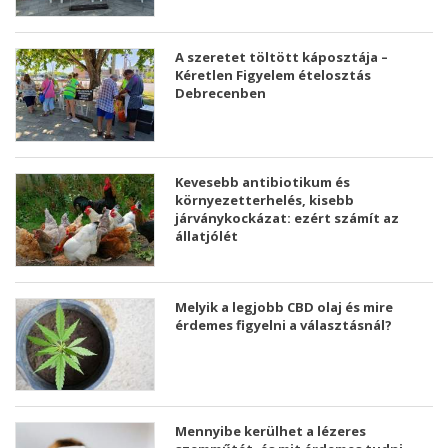
A szeretet töltött káposztája –
Kéretlen Figyelem ételosztás
Debrecenben
Kevesebb antibiotikum és
környezetterhelés, kisebb
járványkockázat: ezért számít az
állatjólét
Melyik a legjobb CBD olaj és mire
érdemes figyelni a választásnál?
Mennyibe kerülhet a lézeres