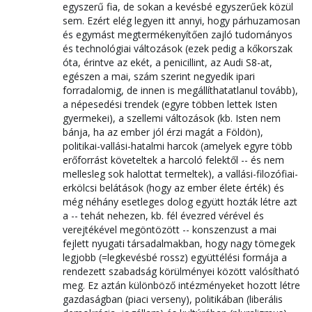
egyszerű fia, de sokan a kevésbé egyszerűek közül
sem. Ezért elég legyen itt annyi, hogy párhuzamosan
és egymást megtermékenyítően zajló tudományos
és technológiai változások (ezek pedig a kőkorszak
óta, érintve az ekét, a penicillint, az Audi S8-at,
egészen a mai, szám szerint negyedik ipari
forradalomig, de innen is megállíthatatlanul tovább),
a népesedési trendek (egyre többen lettek Isten
gyermekei), a szellemi változások (kb. Isten nem
bánja, ha az ember jól érzi magát a Földön),
politikai-vallási-hatalmi harcok (amelyek egyre több
erőforrást követeltek a harcoló felektől -- és nem
mellesleg sok halottat termeltek), a vallási-filozófiai-
erkölcsi belátások (hogy az ember élete érték) és
még néhány esetleges dolog együtt hozták létre azt
a -- tehát nehezen, kb. fél évezred vérével és
verejtékével megöntözött -- konszenzust a mai
fejlett nyugati társadalmakban, hogy nagy tömegek
legjobb (=legkevésbé rossz) együttélési formája a
rendezett szabadság körülményei között valósítható
meg. Ez aztán különböző intézményeket hozott létre
gazdaságban (piaci verseny), politikában (liberális