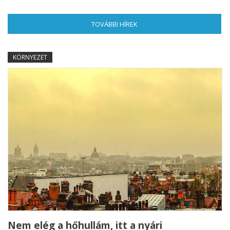
TOVÁBBI HÍREK
(AKTÍV FÜL)
KÖRNYEZET
Nem elég a hőhullám, itt a nyári