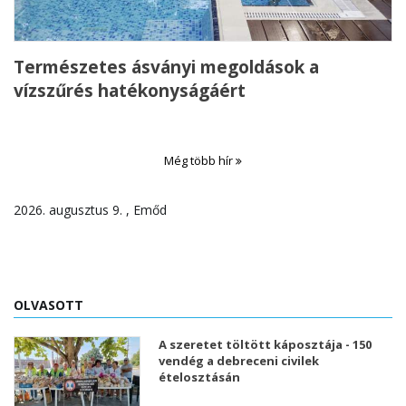
Természetes ásványi megoldások a
vízszűrés hatékonyságáért
Még több hír
2026. augusztus 9. , Emőd
OLVASOTT
A szeretet töltött káposztája - 150
vendég a debreceni civilek
ételosztásán