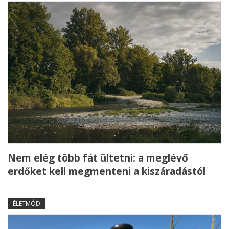
Nem elég több fát ültetni: a meglévő
erdőket kell megmenteni a kiszáradástól
ÉLETMÓD