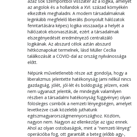
azaz sok szempontból visszatér az a logika, amelyet
az angolok és a hollandok a XVI. század környékén
elkezdtek meghaladni. A modern társadalmaknak
leginkább megfelelő liberális (bonyolult hálózatok
fenntartására képes) logika visszaadja a helyét a
hálózatok elsorvasztását, ezért a társadalmak
elszegényedését eredményező centralizáló
logikának. Az abszurd célok aztán abszurd
hétköznapokat termelnek, lásd Müller Cecília
találkozását a COVID-dal az ország nyilvánossága
előtt.
Népünk műveletlenebb része azt gondolja, hogy a
liberalizmus jelentette hatékonyság (ami nélkül nincs
gazdagság, jólét, jól-lét és boldogság; jelzem, ezek
nem ugyanazt jelentik, de mindegyik valamilyen
részben a társadalmi hatékonyság függvénye) olyan
fölösleges csimbók a nemzeti lényegiségen, amelyet
levetkezve csak közelebb juthatunk
egészmagyarországmennyországhoz. Közlöm,
nagyon nem. Nagyon az ellenkezője az igaz ennek.
Ahol az olyan ostobaságok, mint a "nemzeti lényeg"
operációba fog, ott garantált a beteg (előbb agy-,