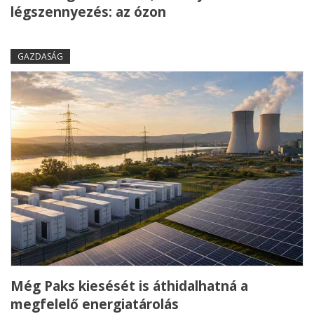
légszennyezés: az ózon
GAZDASÁG
Még Paks kiesését is áthidalhatná a
megfelelő energiatárolás