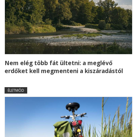
Nem elég több fát ültetni: a meglévő
erdőket kell megmenteni a kiszáradástól
ÉLETMÓD