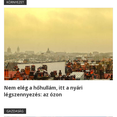
KÖRNYEZET
Nem elég a hőhullám, itt a nyári
légszennyezés: az ózon
GAZDASÁG