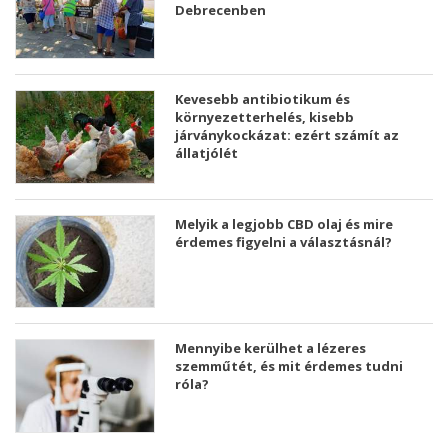
Debrecenben
Kevesebb antibiotikum és
környezetterhelés, kisebb
járványkockázat: ezért számít az
állatjólét
Melyik a legjobb CBD olaj és mire
érdemes figyelni a választásnál?
Mennyibe kerülhet a lézeres
szemműtét, és mit érdemes tudni
róla?