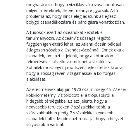
meghatározni, hogy a vízciklus változásai pontosan
milyen mértékűek, illetve mennyire gyorsak. A fő
probléma az, hogy nincs elég adatunk az egész
bolygó csapadékozásra és párolgásra vonatkozóan.
A tudósok ezért az óceánokat kezdték el
tanulmányozni. Az óceánvíz sóssága régiótól
függően igen eltérő lehet, az Atlanti-óceán például
átlagosan sósabb a Csendes-óceánnál. Ennek oka a
csapadék, ami azt is jelenti, hogy a sótartalom
felmérésével következtetni lehet a vízciklusra.
Sohailék most egy új módszert fejlesztettek ki arra,
hogy a sósság révén vizsgálhassák a körforgás
alakulását.
Az eredmények alapján 1970 óta mintegy 46-77 ezer
köbkilométernyi víz tolódott el a trópusokról a
hidegebb térségekbe. Ez azt jelenti, hogy a
nedvesebb területeken 7 százalékkal több, a
szárazabbakban pedig 7 százalékkal kevesebb
csapadék hullik. Mindez azt mutatja, hogy a helyzet
súlyosabb a vártnál.