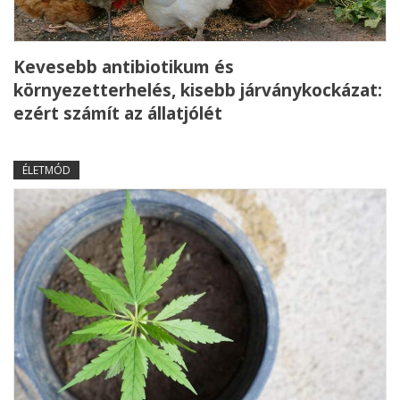
Kevesebb antibiotikum és
környezetterhelés, kisebb járványkockázat:
ezért számít az állatjólét
ÉLETMÓD