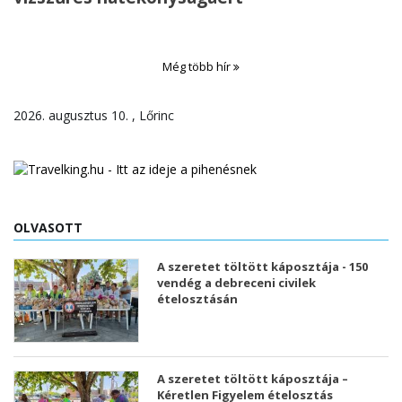
Még több hír
2026. augusztus 10. , Lőrinc
OLVASOTT
A szeretet töltött káposztája - 150
vendég a debreceni civilek
ételosztásán
A szeretet töltött káposztája –
Kéretlen Figyelem ételosztás