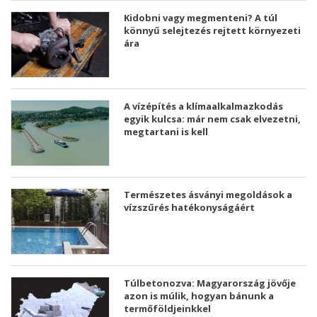
Kidobni vagy megmenteni? A túl
könnyű selejtezés rejtett környezeti
ára
A vízépítés a klímaalkalmazkodás
egyik kulcsa: már nem csak elvezetni,
megtartani is kell
Természetes ásványi megoldások a
vízszűrés hatékonyságáért
Túlbetonozva: Magyarország jövője
azon is múlik, hogyan bánunk a
termőföldjeinkkel