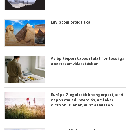
Egyiptom örök titkai
Az építőipari tapasztalat fontossága
a szerszámválasztásban
Európa 7 legolcsóbb tengerpartja: 10
napos családi nyaralás, ami akár
olcsóbb is lehet, mint a Balaton