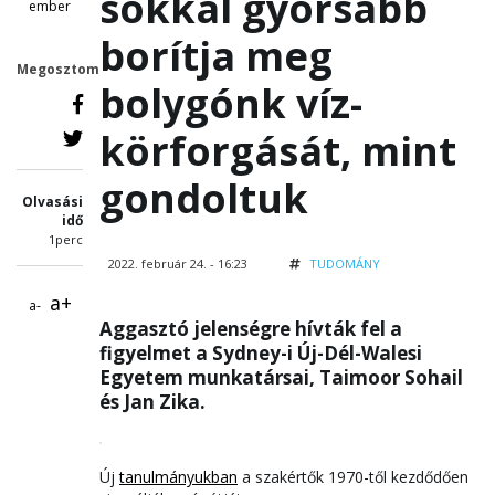
sokkal gyorsabb
ember
borítja meg
Megosztom
bolygónk víz-
körforgását, mint
gondoltuk
Olvasási
idő
1perc
2022. február 24. - 16:23
TUDOMÁNY
a+
a-
Aggasztó jelenségre hívták fel a
figyelmet a Sydney-i Új-Dél-Walesi
Egyetem munkatársai, Taimoor Sohail
és Jan Zika.
Új
tanulmányukban
a szakértők 1970-től kezdődően