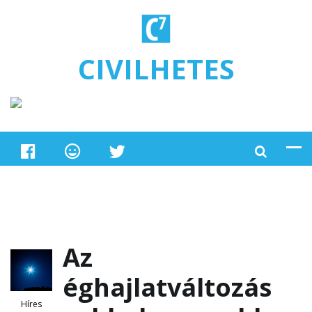
Ugrás a tartalomra
CIVILHETES
Az
éghajlatváltozás
Híres