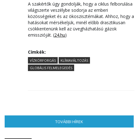
A szakértők úgy gondolják, hogy a ciklus felborulása
világszerte veszélybe sodorja az emberi
közösségeket és az ökoszisztémákat. Ahhoz, hogy a
hatásokat mérsékeljük, minél előbb drasztikusan
csökkentenünk kell az üvegházhatású gázok
emisszióját. (
24.hu
)
Címkék:
VÍZKÖRFORGÁS
KLÍMAVÁLTOZÁS
GLOBÁLIS FELMELEGEDÉS
TOVÁBBI HÍREK
(AKTÍV FÜL)