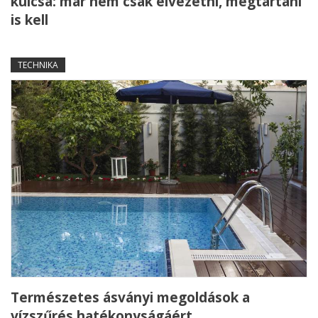
kulcsa: már nem csak elvezetni, megtartani
is kell
TECHNIKA
Természetes ásványi megoldások a
vízszűrés hatékonyságáért