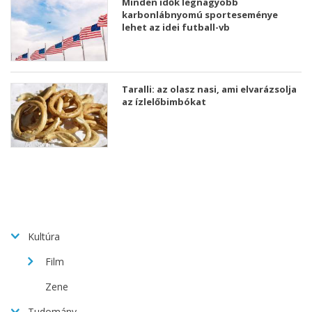
Minden idők legnagyobb
karbonlábnyomú sporteseménye
lehet az idei futball-vb
Taralli: az olasz nasi, ami elvarázsolja
az ízlelőbimbókat
Kultúra
Film
Zene
Tudomány