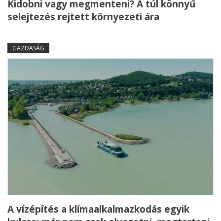
Kidobni vagy megmenteni? A túl könnyű
selejtezés rejtett környezeti ára
GAZDASÁG
A vízépítés a klímaalkalmazkodás egyik