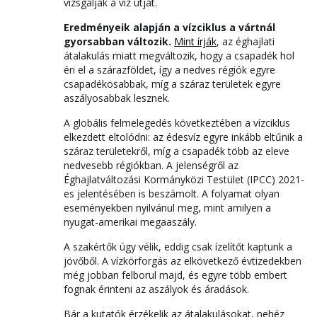
vizsgálják a víz útját.
Eredményeik alapján a vízciklus a vártnál
gyorsabban változik.
Mint írják
, az éghajlati
átalakulás miatt megváltozik, hogy a csapadék hol
éri el a szárazföldet, így a nedves régiók egyre
csapadékosabbak, míg a száraz területek egyre
aszályosabbak lesznek.
A globális felmelegedés következtében a vízciklus
elkezdett eltolódni: az édesvíz egyre inkább eltűnik a
száraz területekről, míg a csapadék több az eleve
nedvesebb régiókban. A jelenségről az
Éghajlatváltozási Kormányközi Testület (IPCC) 2021-
es jelentésében is beszámolt. A folyamat olyan
eseményekben nyilvánul meg, mint amilyen a
nyugat-amerikai megaaszály.
A szakértők úgy vélik, eddig csak ízelítőt kaptunk a
jövőből. A vízkörforgás az elkövetkező évtizedekben
még jobban felborul majd, és egyre több embert
fognak érinteni az aszályok és áradások.
Bár a kutatók érzékelik az átalakulásokat, nehéz