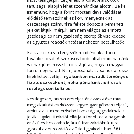
most találgatjuk. Legfeljebb a korábbi ársokkok
tanulságai alapján lehet szcenáriókat alkotni. Be kell
ismernünk, hogy a forint mostani devalválódását
előidéző tényezőknek és körülményeknek az
összessége számunkra fekete doboz: a bemeneti
jeleket látjuk, mérjük, ám nem világos az érintett
gazdasági és nem gazdasági szereplők viselkedése,
az együttes reakciók hatásai nehezen becsülhetők.
Ezek a kockázati tényezők mind érintik a forint
további sorsát. A szokásos fordulattal mondhatnánk:
vannak jó és rossz híreink. A jó az, hogy a magyar
forint megmarad. Nem, bocsánat, ez sajnos a rossz
hírek listavezetője:
nyakunkon maradt törvényes
fizetőeszközként, noha pénzfunkcióit csak
részlegesen tölti be.
Részlegesen, hiszen erőteljes értékvesztése miatt
megtakarítási eszközként egyre gyengébben teljesít,
amint azt a mind erősebb lakossági aggodalmak is
jelzik. Ügyleti funkciót ellátja a forint, de a nagyobb
értékű és hosszabb lejáratú tranzakcióknál újra
gyorsul az euroizáció az üzleti gyakorlatban.
Sőt,