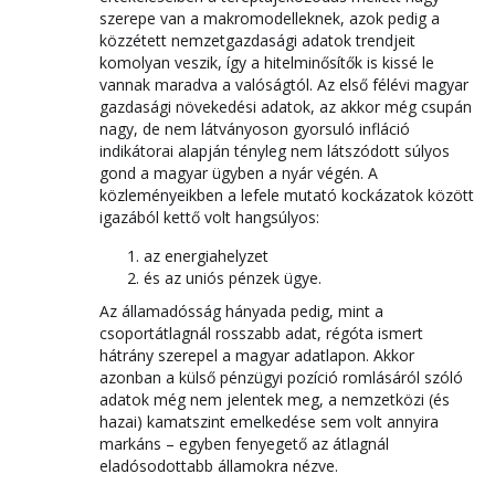
szerepe van a makromodelleknek, azok pedig a
közzétett nemzetgazdasági adatok trendjeit
komolyan veszik, így a hitelminősítők is kissé le
vannak maradva a valóságtól. Az első félévi magyar
gazdasági növekedési adatok, az akkor még csupán
nagy, de nem látványoson gyorsuló infláció
indikátorai alapján tényleg nem látszódott súlyos
gond a magyar ügyben a nyár végén. A
közleményeikben a lefele mutató kockázatok között
igazából kettő volt hangsúlyos:
az energiahelyzet
és az uniós pénzek ügye.
Az államadósság hányada pedig, mint a
csoportátlagnál rosszabb adat, régóta ismert
hátrány szerepel a magyar adatlapon. Akkor
azonban a külső pénzügyi pozíció romlásáról szóló
adatok még nem jelentek meg, a nemzetközi (és
hazai) kamatszint emelkedése sem volt annyira
markáns – egyben fenyegető az átlagnál
eladósodottabb államokra nézve.