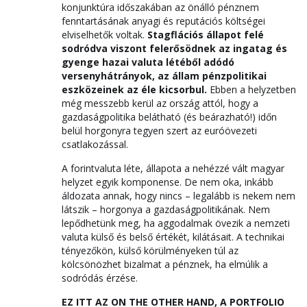
konjunktúra időszakában az önálló pénznem
fenntartásának anyagi és reputációs költségei
elviselhetők voltak.
Stagflációs állapot felé
sodródva viszont felerősödnek az ingatag és
gyenge hazai valuta létéből adódó
versenyhátrányok, az állam pénzpolitikai
eszközeinek az éle kicsorbul.
Ebben a helyzetben
még messzebb kerül az ország attól, hogy a
gazdaságpolitika belátható (és beárazható!) időn
belül horgonyra tegyen szert az euróövezeti
csatlakozással.
A forintvaluta léte, állapota a nehézzé vált magyar
helyzet egyik komponense. De nem oka, inkább
áldozata annak, hogy nincs – legalább is nekem nem
látszik – horgonya a gazdaságpolitikának. Nem
lepődhetünk meg, ha aggodalmak övezik a nemzeti
valuta külső és belső értékét, kilátásait. A technikai
tényezőkön, külső körülményeken túl az
kölcsönözhet bizalmat a pénznek, ha elmúlik a
sodródás érzése.
EZ ITT AZ ON THE OTHER HAND, A PORTFOLIO