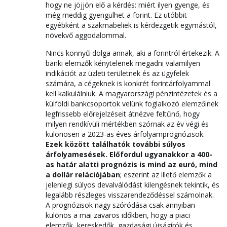
hogy ne jöjjön elő a kérdés: miért ilyen gyenge, és
még meddig gyengülhet a forint. Ez utóbbit
egyébként a szakmabeliek is kérdezgetik egymástól,
növekvő aggodalommal.
Nincs könnyű dolga annak, aki a forintról értekezik. A
banki elemzők kénytelenek megadni valamilyen
indikációt az üzleti területnek és az ügyfelek
számára, a cégeknek is konkrét forintárfolyammal
kell kalkulálniuk. A magyarországi pénzintézetek és a
külföldi bankcsoportok velünk foglalkozó elemzőinek
legfrissebb előrejelzéseit átnézve feltűnő, hogy
milyen rendkívüli mértékben szórnak az év végi és
különösen a 2023-as éves árfolyamprognózisok.
Ezek között találhatók további súlyos
árfolyamesések. Előfordul ugyanakkor a 400-
as határ alatti prognózis is mind az euró, mind
a dollár relációjában
; eszerint az illető elemzők a
jelenlegi súlyos devalválódást kilengésnek tekintik, és
legalább részleges visszarendeződéssel számolnak.
A prognózisok nagy szóródása csak annyiban
különös a mai zavaros időkben, hogy a piaci
elemzők, kereskedők, gazdasági újságírók és