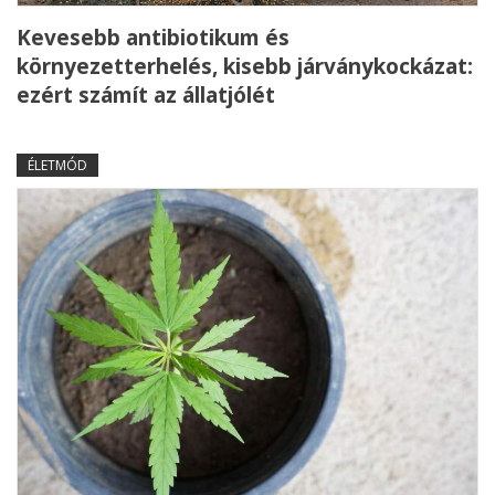
Kevesebb antibiotikum és
környezetterhelés, kisebb járványkockázat:
ezért számít az állatjólét
ÉLETMÓD