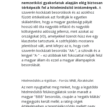
nemzetközi gyakorlatuk alapján elég biztosan
térképezik fel a hitelminősítő intézmények.
A
szuverén kockázati besorolások és az azokhoz
fűzött értékelések azt fordítják le egyetlen
skálaértékre, hogy a magyar gazdasági pályát
hosszú idő óta nagyobb infláció és nagyobb
költségvetési adósság jellemzi, mint azokat az
országokat (V3), amelyekkel tizenöt-húsz éve egy
klaszterbe tartoztunk. A szétfejlődés mostanra
jelentőssé vált, amit kifejez az is, hogy cseh
szuverén kockázati besorolás "AA-", a szlovák és a
lengyel "A-" – ez utóbbiak két fokozattal múlják felül
a magyar állam és ezzel a magyar állampapírok
besorolását.
Hitelminősítés a régióban. - Forrás: MNB, Ábrakészlet
Az nem nyugtathat meg minket, hogy a legutóbbi
hitelminősítői felülvizsgálatok során maradt a
magyar "BBB" besorolás, csupán a 'negatív kilátás'
megjegyzés került mellé; a rating-cégek
értékeléseiben a tereptájékozódás mellett nagy