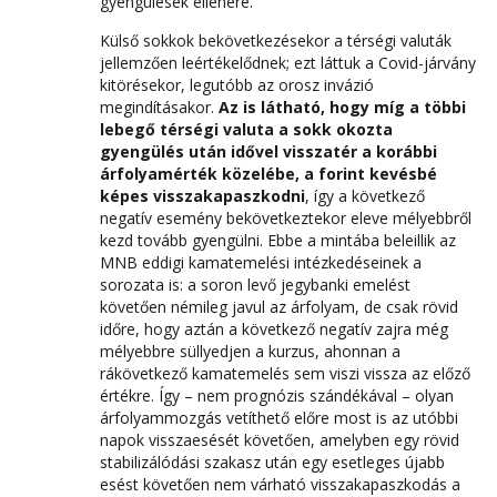
gyengülések ellenére.
Külső sokkok bekövetkezésekor a térségi valuták
jellemzően leértékelődnek; ezt láttuk a Covid-járvány
kitörésekor, legutóbb az orosz invázió
megindításakor.
Az is látható, hogy míg a többi
lebegő térségi valuta a sokk okozta
gyengülés után idővel visszatér a korábbi
árfolyamérték közelébe, a forint kevésbé
képes visszakapaszkodni
, így a következő
negatív esemény bekövetkeztekor eleve mélyebbről
kezd tovább gyengülni. Ebbe a mintába beleillik az
MNB eddigi kamatemelési intézkedéseinek a
sorozata is: a soron levő jegybanki emelést
követően némileg javul az árfolyam, de csak rövid
időre, hogy aztán a következő negatív zajra még
mélyebbre süllyedjen a kurzus, ahonnan a
rákövetkező kamatemelés sem viszi vissza az előző
értékre. Így – nem prognózis szándékával – olyan
árfolyammozgás vetíthető előre most is az utóbbi
napok visszaesését követően, amelyben egy rövid
stabilizálódási szakasz után egy esetleges újabb
esést követően nem várható visszakapaszkodás a