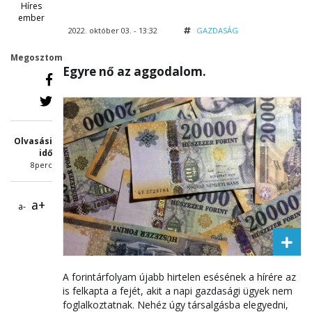
Híres
ember
2022. október 03. - 13:32
GAZDASÁG
Megosztom
Egyre nő az aggodalom.
Olvasási
idő
8perc
a+
a-
A forintárfolyam újabb hirtelen esésének a hírére az
is felkapta a fejét, akit a napi gazdasági ügyek nem
foglalkoztatnak. Nehéz úgy társalgásba elegyedni,