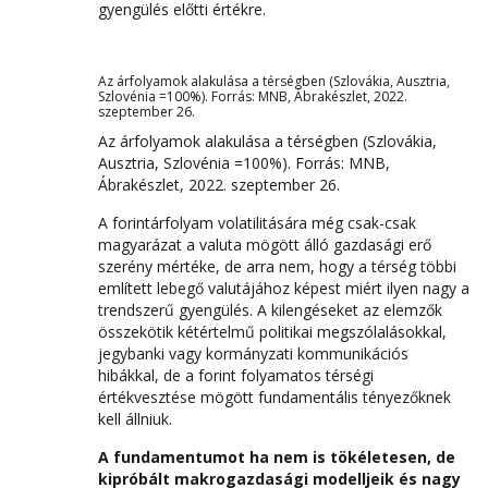
gyengülés előtti értékre.
Az árfolyamok alakulása a térségben (Szlovákia, Ausztria,
Szlovénia =100%). Forrás: MNB, Ábrakészlet, 2022.
szeptember 26.
Az árfolyamok alakulása a térségben (Szlovákia,
Ausztria, Szlovénia =100%). Forrás: MNB,
Ábrakészlet, 2022. szeptember 26.
A forintárfolyam volatilitására még csak-csak
magyarázat a valuta mögött álló gazdasági erő
szerény mértéke, de arra nem, hogy a térség többi
említett lebegő valutájához képest miért ilyen nagy a
trendszerű gyengülés. A kilengéseket az elemzők
összekötik kétértelmű politikai megszólalásokkal,
jegybanki vagy kormányzati kommunikációs
hibákkal, de a forint folyamatos térségi
értékvesztése mögött fundamentális tényezőknek
kell állniuk.
A fundamentumot ha nem is tökéletesen, de
kipróbált makrogazdasági modelljeik és nagy