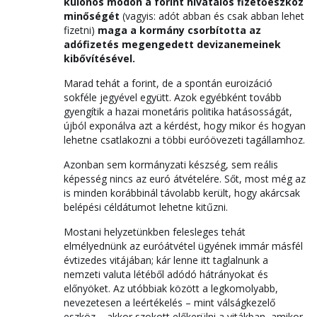
különös módon a forint hivatalos fizetőeszköz
minőségét
(vagyis: adót abban és csak abban lehet
fizetni)
maga a kormány csorbította az
adófizetés megengedett devizanemeinek
kibővítésével.
Marad tehát a forint, de a spontán euroizáció
sokféle jegyével együtt. Azok egyébként tovább
gyengítik a hazai monetáris politika hatásosságát,
újból exponálva azt a kérdést, hogy mikor és hogyan
lehetne csatlakozni a többi euróövezeti tagállamhoz.
Azonban sem kormányzati készség, sem reális
képesség nincs az euró átvételére. Sőt, most még az
is minden korábbinál távolabb került, hogy akárcsak
belépési céldátumot lehetne kitűzni.
Mostani helyzetünkben felesleges tehát
elmélyednünk az euróátvétel ügyének immár másfél
évtizedes vitájában; kár lenne itt taglalnunk a
nemzeti valuta létéből adódó hátrányokat és
előnyöket. Az utóbbiak között a legkomolyabb,
nevezetesen a leértékelés – mint válságkezelő
eszköz – akkor szokott előkerülni a vitákban, amikor