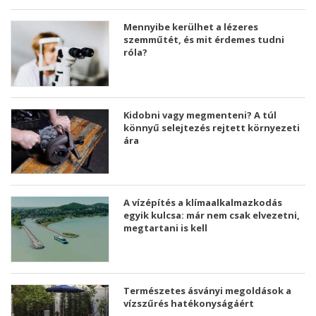
Mennyibe kerülhet a lézeres
szemműtét, és mit érdemes tudni
róla?
Kidobni vagy megmenteni? A túl
könnyű selejtezés rejtett környezeti
ára
A vízépítés a klímaalkalmazkodás
egyik kulcsa: már nem csak elvezetni,
megtartani is kell
Természetes ásványi megoldások a
vízszűrés hatékonyságáért