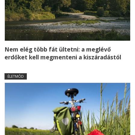
Nem elég több fát ültetni: a meglévő
erdőket kell megmenteni a kiszáradástól
ÉLETMÓD