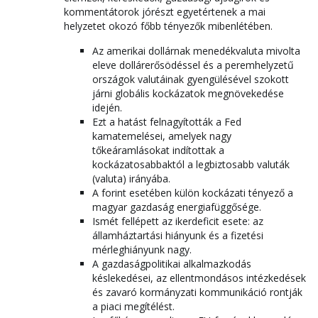
kommentátorok jórészt egyetértenek a mai
helyzetet okozó főbb tényezők mibenlétében.
Az amerikai dollárnak menedékvaluta mivolta
eleve dollárerősödéssel és a peremhelyzetű
országok valutáinak gyengülésével szokott
járni globális kockázatok megnövekedése
idején.
Ezt a hatást felnagyították a Fed
kamatemelései, amelyek nagy
tőkeáramlásokat indítottak a
kockázatosabbaktól a legbiztosabb valuták
(valuta) irányába.
A forint esetében külön kockázati tényező a
magyar gazdaság energiafüggősége.
Ismét fellépett az ikerdeficit esete: az
államháztartási hiányunk és a fizetési
mérleghiányunk nagy.
A gazdaságpolitikai alkalmazkodás
késlekedései, az ellentmondásos intézkedések
és zavaró kormányzati kommunikáció rontják
a piaci megítélést.