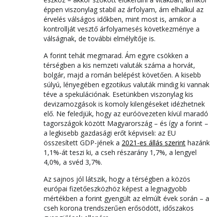
éppen viszonylag stabil az árfolyam, ám elhalkul az
érvelés válságos időkben, mint most is, amikor a
kontrollját vesztő árfolyamesés következménye a
válságnak, de további elmélyítője is.
A forint tehát megmarad. Ám egyre csökken a
térségben a kis nemzeti valuták száma a horvát,
bolgár, majd a román belépést követően. A kisebb
súlyú, lényegében egzotikus valuták mindig ki vannak
téve a spekulációnak. Esetünkben viszonylag kis
devizamozgások is komoly kilengéseket idézhetnek
elő. Ne feledjük, hogy az euróövezeten kívül maradó
tagországok között Magyarország – és így a forint –
a legkisebb gazdasági erőt képviseli: az EU
összesített GDP-jének a
2021-es állás szerint
hazánk
1,1%-át teszi ki, a cseh részarány 1,7%, a lengyel
4,0%, a svéd 3,7%.
Az sajnos jól látszik, hogy a térségben a közös
európai fizetőeszközhöz képest a legnagyobb
mértékben a forint gyengült az elmúlt évek során – a
cseh korona trendszerűen erősödött, időszakos