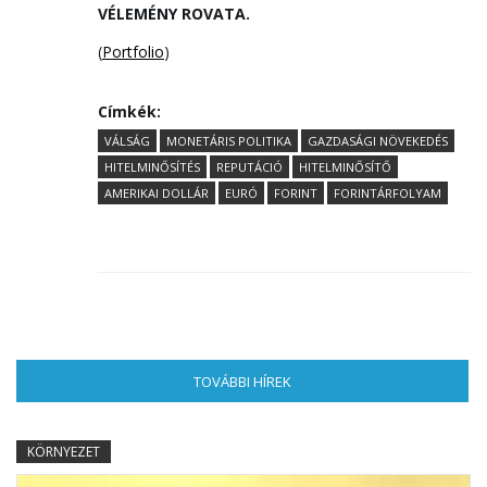
VÉLEMÉNY ROVATA.
(
Portfolio
)
Címkék:
VÁLSÁG
MONETÁRIS POLITIKA
GAZDASÁGI NÖVEKEDÉS
HITELMINŐSÍTÉS
REPUTÁCIÓ
HITELMINŐSÍTŐ
AMERIKAI DOLLÁR
EURÓ
FORINT
FORINTÁRFOLYAM
TOVÁBBI HÍREK
(AKTÍV FÜL)
KÖRNYEZET