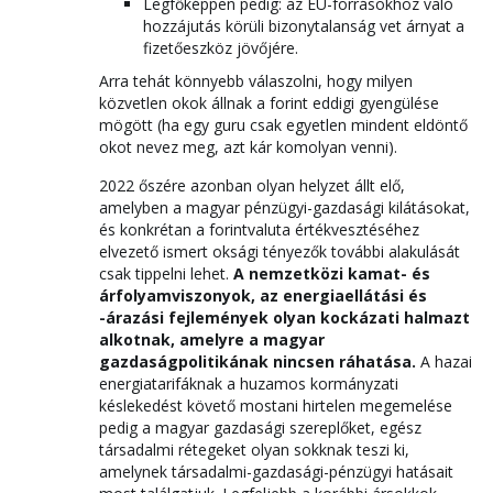
Legfőképpen pedig: az EU-forrásokhoz való
hozzájutás körüli bizonytalanság vet árnyat a
fizetőeszköz jövőjére.
Arra tehát könnyebb válaszolni, hogy milyen
közvetlen okok állnak a forint eddigi gyengülése
mögött (ha egy guru csak egyetlen mindent eldöntő
okot nevez meg, azt kár komolyan venni).
2022 őszére azonban olyan helyzet állt elő,
amelyben a magyar pénzügyi-gazdasági kilátásokat,
és konkrétan a forintvaluta értékvesztéséhez
elvezető ismert oksági tényezők további alakulását
csak tippelni lehet.
A nemzetközi kamat- és
árfolyamviszonyok, az energiaellátási és
-árazási fejlemények olyan kockázati halmazt
alkotnak, amelyre a magyar
gazdaságpolitikának nincsen ráhatása.
A hazai
energiatarifáknak a huzamos kormányzati
késlekedést követő mostani hirtelen megemelése
pedig a magyar gazdasági szereplőket, egész
társadalmi rétegeket olyan sokknak teszi ki,
amelynek társadalmi-gazdasági-pénzügyi hatásait