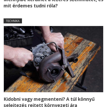
mit érdemes tudni róla?
TECHNIKA
Kidobni vagy megmenteni? A túl könnyű
selejtezés rejtett környezeti ára