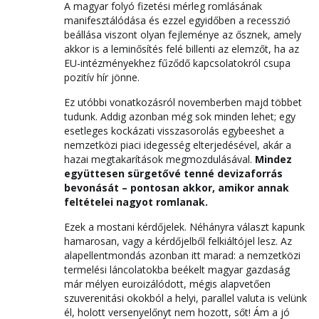
A magyar folyó fizetési mérleg romlásának
manifesztálódása és ezzel egyidőben a recesszió
beállása viszont olyan fejleménye az ősznek, amely
akkor is a leminősítés felé billenti az elemzőt, ha az
EU-intézményekhez fűződő kapcsolatokról csupa
pozitív hír jönne.
Ez utóbbi vonatkozásról novemberben majd többet
tudunk. Addig azonban még sok minden lehet; egy
esetleges kockázati visszasorolás egybeeshet a
nemzetközi piaci idegesség elterjedésével, akár a
hazai megtakarítások megmozdulásával.
Mindez
együttesen sürgetővé tenné devizaforrás
bevonását – pontosan akkor, amikor annak
feltételei nagyot romlanak.
Ezek a mostani kérdőjelek. Néhányra választ kapunk
hamarosan, vagy a kérdőjelből felkiáltójel lesz. Az
alapellentmondás azonban itt marad: a nemzetközi
termelési láncolatokba beékelt magyar gazdaság
már mélyen euroizálódott, mégis alapvetően
szuverenitási okokból a helyi, parallel valuta is velünk
él, holott versenyelőnyt nem hozott, sőt! Ám a jó