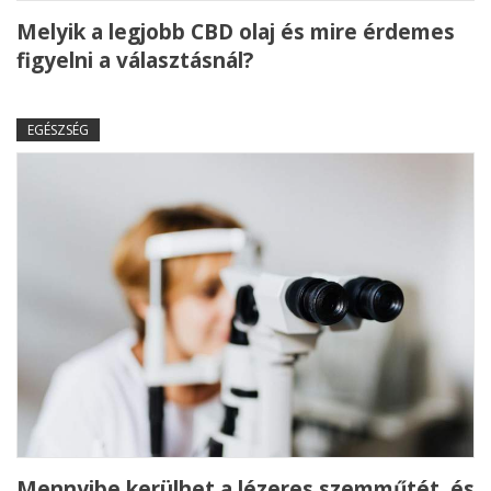
Melyik a legjobb CBD olaj és mire érdemes
figyelni a választásnál?
EGÉSZSÉG
Mennyibe kerülhet a lézeres szemműtét, és