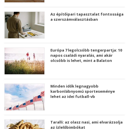
Az építőipari tapasztalat fontossága
a szerszámválasztásban
Európa 7 legolcsóbb tengerpartja: 10
napos családi nyaralás, ami akár
olcsóbb is lehet, mint a Balaton
Minden idők legnagyobb
karbonlábnyomú sporteseménye
lehet az idei futball-vb
Taralli: az olasz nasi, ami elvarázsolja
az ízlelőbimbókat