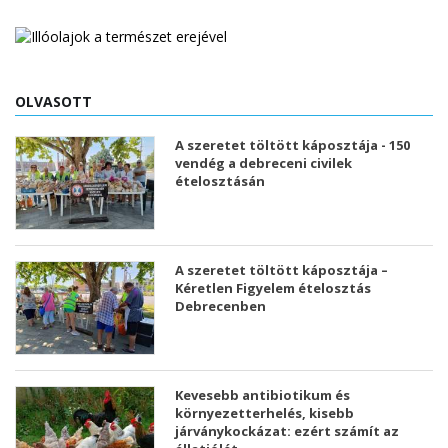
OLVASOTT
A szeretet töltött káposztája - 150
vendég a debreceni civilek
ételosztásán
A szeretet töltött káposztája –
Kéretlen Figyelem ételosztás
Debrecenben
Kevesebb antibiotikum és
környezetterhelés, kisebb
járványkockázat: ezért számít az