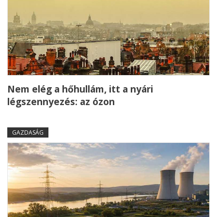
Nem elég a hőhullám, itt a nyári
légszennyezés: az ózon
GAZDASÁG