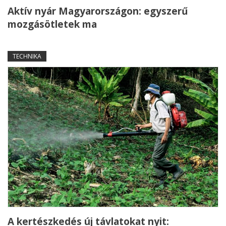
Aktív nyár Magyarországon: egyszerű
mozgásötletek ma
TECHNIKA
A kertészkedés új távlatokat nyit: