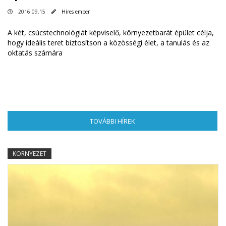
2016.09.15
Híres ember
A két, csúcstechnológiát képviselő, környezetbarát épület célja,
hogy ideális teret biztosítson a közösségi élet, a tanulás és az
oktatás számára
TOVÁBBI HÍREK
(AKTÍV FÜL)
KÖRNYEZET