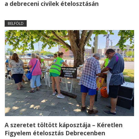
a debreceni civilek ételosztásán
BELFÖLD
A szeretet töltött káposztája – Kéretlen
Figyelem ételosztás Debrecenben