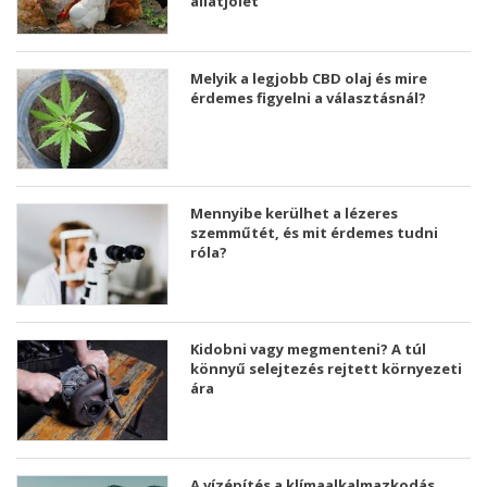
állatjólét
Melyik a legjobb CBD olaj és mire
érdemes figyelni a választásnál?
Mennyibe kerülhet a lézeres
szemműtét, és mit érdemes tudni
róla?
Kidobni vagy megmenteni? A túl
könnyű selejtezés rejtett környezeti
ára
A vízépítés a klímaalkalmazkodás