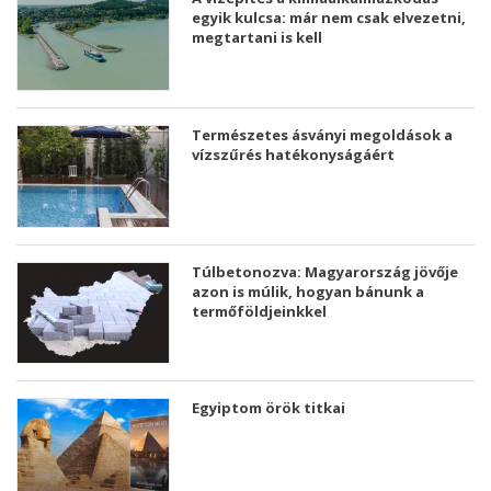
egyik kulcsa: már nem csak elvezetni,
megtartani is kell
Természetes ásványi megoldások a
vízszűrés hatékonyságáért
Túlbetonozva: Magyarország jövője
azon is múlik, hogyan bánunk a
termőföldjeinkkel
Egyiptom örök titkai