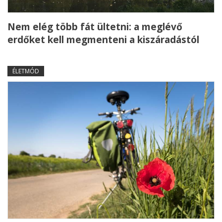
Nem elég több fát ültetni: a meglévő
erdőket kell megmenteni a kiszáradástól
ÉLETMÓD