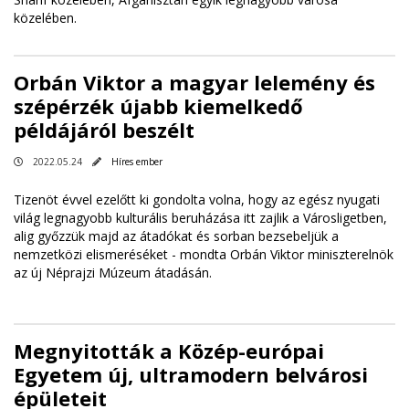
közelében.
Orbán Viktor a magyar lelemény és
szépérzék újabb kiemelkedő
példájáról beszélt
2022.05.24
Híres ember
Tizenöt évvel ezelőtt ki gondolta volna, hogy az egész nyugati
világ legnagyobb kulturális beruházása itt zajlik a Városligetben,
alig győzzük majd az átadókat és sorban bezsebeljük a
nemzetközi elismeréséket - mondta Orbán Viktor miniszterelnök
az új Néprajzi Múzeum átadásán.
Megnyitották a Közép-európai
Egyetem új, ultramodern belvárosi
épületeit