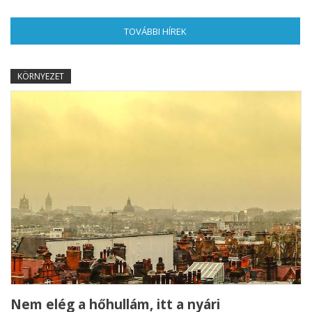
TOVÁBBI HÍREK
(AKTÍV FÜL)
KÖRNYEZET
Nem elég a hőhullám, itt a nyári