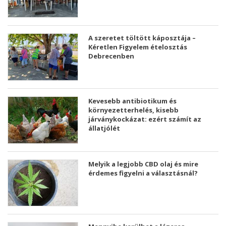
A szeretet töltött káposztája –
Kéretlen Figyelem ételosztás
Debrecenben
Kevesebb antibiotikum és
környezetterhelés, kisebb
járványkockázat: ezért számít az
állatjólét
Melyik a legjobb CBD olaj és mire
érdemes figyelni a választásnál?