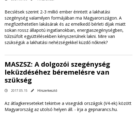
Becslések szerint 2-3 millió ember érintett a lakhatási
szegénység valamilyen formájában ma Magyarországon. A
megfizethetetlen lakásárak és az emelkedő bérleti díjak miatt
sokan rossz állapotú ingatlanokban, energiaszegénységben,
túlzsúfolt együttélésekben kényszerülnek lakni. Mire van
szükségük a lakhatási nehézségekkel küzdő nőknek?
MASZSZ: A dolgozói szegénység
leküzdéséhez béremelésre van
szükség
2017.05.15
Hírszerkesztő
Az átlagkereseteket tekintve a visegrádi országok (V4-ek) között
Magyarország az utolsó helyen áll. -
írja a gepnarancs.hu
.