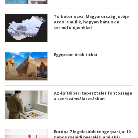
Túlbetonozva: Magyarország jövője
azon is múlik, hogyan bánunk a
termőföldjeinkkel
Egyiptom örök titkai
Az építőipari tapasztalat fontossága
a szerszámválasztásban
Európa 7 legolcsóbb tengerpartja: 10
napos családi nyaralás, ami akár