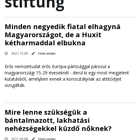
stiftung
Minden negyedik fiatal elhagyná
Magyarországot, de a Huxit
kétharmaddal elbukna
2021.12.09
Híres ember
Erős nemzettudat erős Európa-pártisággal párosul a
magyarországi 15-29 éveseknél - derül ki egy most megjelent
kutatásból, amelyben ennek a korosztálynak az attitűdjeit
vizsgálták.
Mire lenne szükségük a
bántalmazott, lakhatási
nehézségekkel küzdő nőknek?
2021.09.08
Híres ember