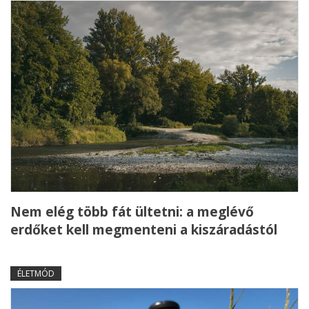
Nem elég több fát ültetni: a meglévő
erdőket kell megmenteni a kiszáradástól
ÉLETMÓD