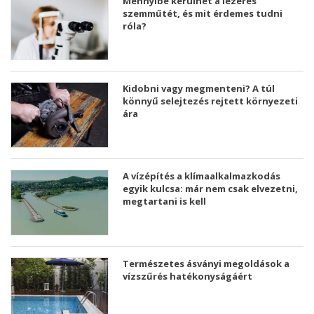
Mennyibe kerülhet a lézeres
szemműtét, és mit érdemes tudni
róla?
Kidobni vagy megmenteni? A túl
könnyű selejtezés rejtett környezeti
ára
A vízépítés a klímaalkalmazkodás
egyik kulcsa: már nem csak elvezetni,
megtartani is kell
Természetes ásványi megoldások a
vízszűrés hatékonyságáért