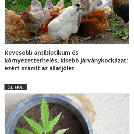
Kevesebb antibiotikum és
környezetterhelés, kisebb járványkockázat:
ezért számít az állatjólét
ÉLETMÓD