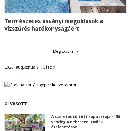
Természetes ásványi megoldások a
vízszűrés hatékonyságáért
Még több hír
2026. augusztus 8. , László
OLVASOTT
A szeretet töltött káposztája - 150
vendég a debreceni civilek
ételosztásán