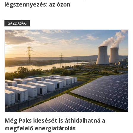
légszennyezés: az ózon
GAZDASÁG
Még Paks kiesését is áthidalhatná a
megfelelő energiatárolás